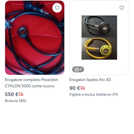
6
Erogatore completo Poseidon
Erogatori Apeks Atx 40
CYKLON 5000 come nuovo
90 €
550 €
Figline e Incisa Valdarno
(
FI
)
Brescia
(
BS
)