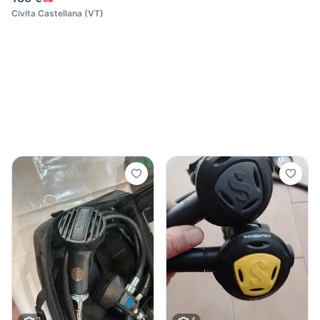
Civita Castellana
(
VT
)