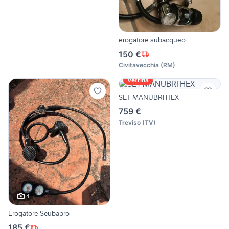
erogatore subacqueo
150 €
Civitavecchia
(
RM
)
Vetrina
SET MANUBRI HEX
759 €
Treviso
(
TV
)
4
Erogatore Scubapro
185 €