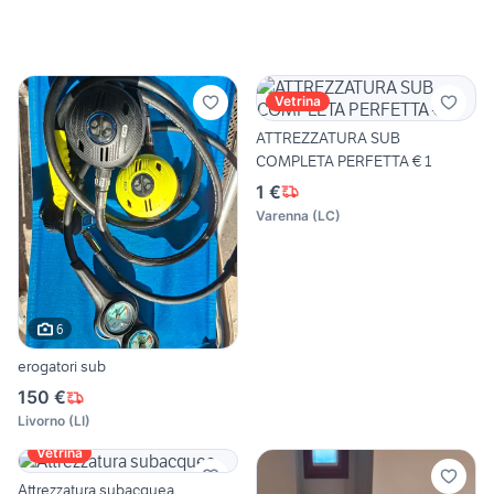
Vetrina
ATTREZZATURA SUB
COMPLETA PERFETTA € 1
1 €
Varenna
(
LC
)
6
erogatori sub
150 €
Livorno
(
LI
)
Vetrina
Attrezzatura subacquea