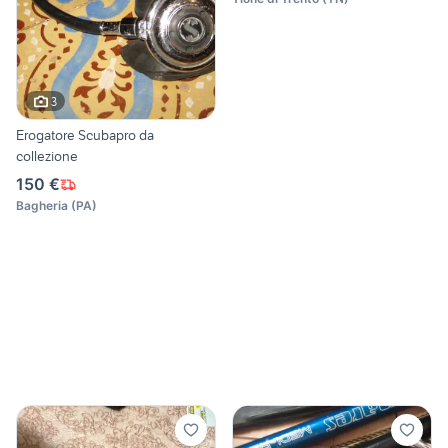
3
Erogatore Scubapro da
collezione
150 €
Bagheria
(
PA
)