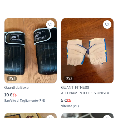
2
2
Guanti da Boxe
GUANTI FITNESS
ALLENAMENTO TG. S UNISEX –
10 €
ATHLETIC
5 €
San Vito al Tagliamento
(
PN
)
Viterbo
(
VT
)