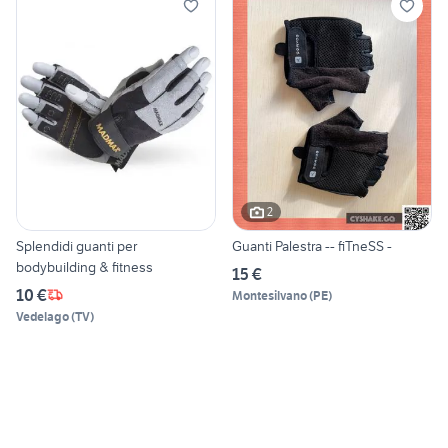
2
Splendidi guanti per
Guanti Palestra -- fiTneSS -
bodybuilding & fitness
15 €
10 €
Montesilvano
(
PE
)
Vedelago
(
TV
)