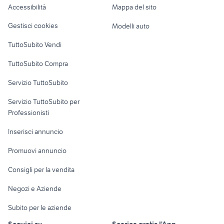
Accessibilità
Mappa del sito
Loft, mansarde e
Veicoli commerciali
altro
Gestisci cookies
Modelli auto
Case vacanza
TuttoSubito Vendi
Uffici e Locali
TuttoSubito Compra
commerciali
Servizio TuttoSubito
elettronica
per la casa e la
sports e hobby
Servizio TuttoSubito per
persona
Informatica
Animali
Professionisti
Arredamento e
Console e
Accessori per
Casalinghi
Inserisci annuncio
Videogiochi
animali
Elettrodomestici
Promuovi annuncio
Audio/Video
Musica e Film
Giardino e Fai da te
Consigli per la vendita
Fotografia
Libri e Riviste
Abbigliamento e
Negozi e Aziende
Telefonia
Strumenti Musicali
Accessori
Subito per le aziende
Sports
Tutto per i bambini
Seguici su
Scarica gratis l'App