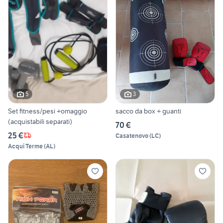
5
3
Set fitness/pesi +omaggio
sacco da box + guanti
(acquistabili separati)
70 €
25 €
Casatenovo
(
LC
)
Acqui Terme
(
AL
)