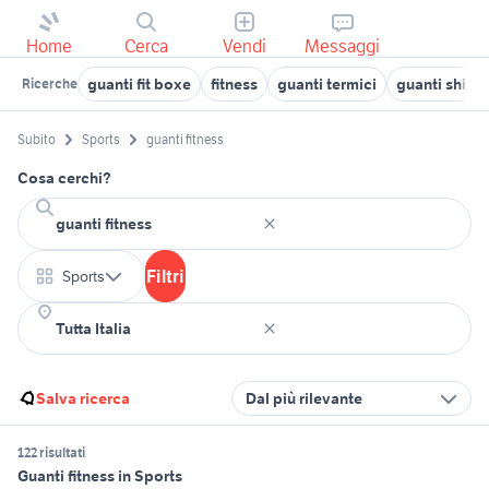
Home
Cerca
Vendi
Messaggi
guanti fit boxe
fitness
guanti termici
guanti shim
Ricerche
Subito
Sports
guanti fitness
Cosa cerchi?
Filtri
Sports
Salva ricerca
Dal più rilevante
122 risultati
Guanti fitness in Sports