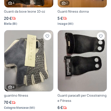
4
2
Guanti da boxe leone 10-oz
Guanti fitness donna
20 €
5 €
Biella
(
BI
)
Inzago
(
MI
)
4
guantino fitness
Guanti paracalli per Crosstraining
e Fitness
70 €
6 €
Cologno Monzese
(
MI
)