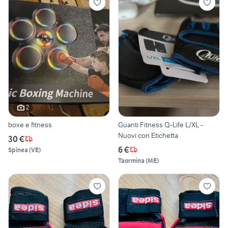
2
boxe e fitness
Guanti Fitness Q-Life L/XL -
Nuovi con Etichetta
30 €
6 €
Spinea
(
VE
)
Taormina
(
ME
)