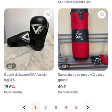
San Pietro Clarenza
(
CT
)
5
4
Guanti da boxe/MMA Vandal
Sacco da boxe rosso + 2 paia di
taglia S
guanti
15 €
40 €
Palermo
(
PA
)
Pontedera
(
PI
)
1
2
3
4
5