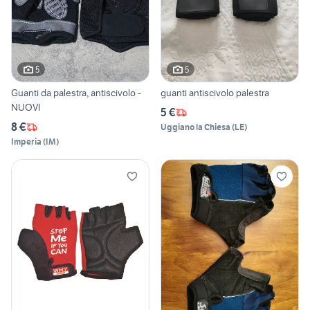
5
5
Guanti da palestra, antiscivolo -
guanti antiscivolo palestra
NUOVI
5 €
8 €
Uggiano la Chiesa
(
LE
)
Imperia
(
IM
)