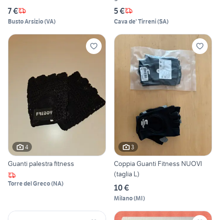
7 €
5 €
Busto Arsizio
(
VA
)
Cava de' Tirreni
(
SA
)
4
3
Guanti palestra fitness
Coppia Guanti Fitness NUOVI
(taglia L)
Torre del Greco
(
NA
)
10 €
Milano
(
MI
)