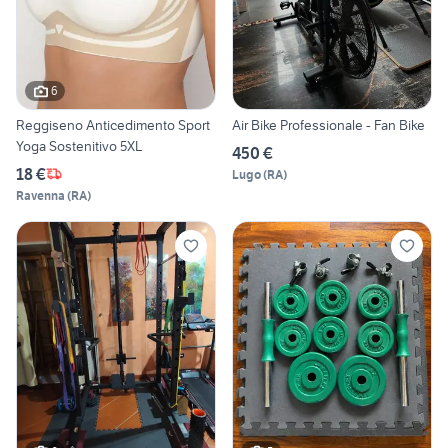
6
Reggiseno Anticedimento Sport
Air Bike Professionale - Fan Bike
Yoga Sostenitivo 5XL
450 €
18 €
Lugo
(
RA
)
Ravenna
(
RA
)