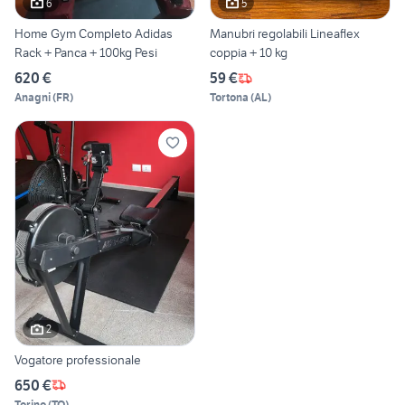
6
5
Home Gym Completo Adidas
Manubri regolabili Lineaflex
Rack + Panca + 100kg Pesi
coppia + 10 kg
620 €
59 €
Anagni
(
FR
)
Tortona
(
AL
)
2
Vogatore professionale
650 €
Torino
(
TO
)