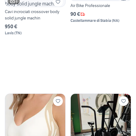
4
Air Bike Professionale
Cavi incrociati crossover body
90 €
solid jungle machin
Castellammare di Stabia
(
NA
)
950 €
Lavis
(
TN
)