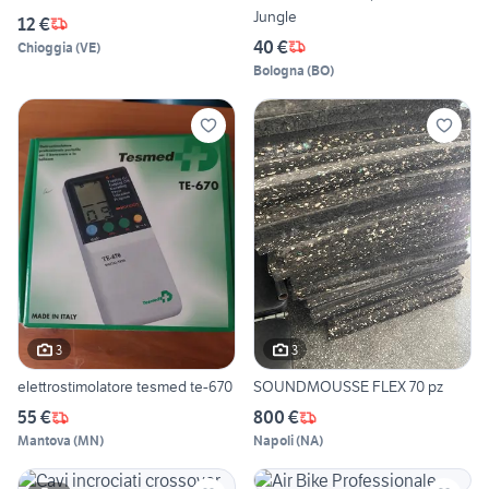
Jungle
12 €
40 €
Chioggia
(
VE
)
Bologna
(
BO
)
3
3
elettrostimolatore tesmed te-670
SOUNDMOUSSE FLEX 70 pz
55 €
800 €
Mantova
(
MN
)
Napoli
(
NA
)