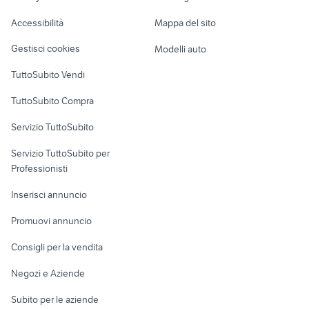
collezionismo
Caravan e Camper
Accessibilità
Mappa del sito
gallo siciliano
cuccioli dogo argentino roma
Loft, mansarde e
Veicoli commerciali
altro
Gestisci cookies
Modelli auto
Case vacanza
TuttoSubito Vendi
Uffici e Locali
TuttoSubito Compra
commerciali
Servizio TuttoSubito
elettronica
per la casa e la
sports e hobby
Servizio TuttoSubito per
persona
Informatica
Animali
Professionisti
Arredamento e
Console e
Accessori per
Casalinghi
Inserisci annuncio
Videogiochi
animali
Elettrodomestici
Promuovi annuncio
Audio/Video
Musica e Film
Giardino e Fai da te
Consigli per la vendita
Fotografia
Libri e Riviste
Abbigliamento e
Negozi e Aziende
Telefonia
Strumenti Musicali
Accessori
Subito per le aziende
Sports