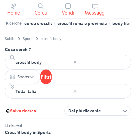
Home
Cerca
Vendi
Messaggi
corda crossfit
crossfit roma e provincia
body fitnes
Ricerche
Subito
Sports
crossfit body
Cosa cerchi?
Filtri
Sports
Salva ricerca
Dal più rilevante
11 risultati
Crossfit body in Sports