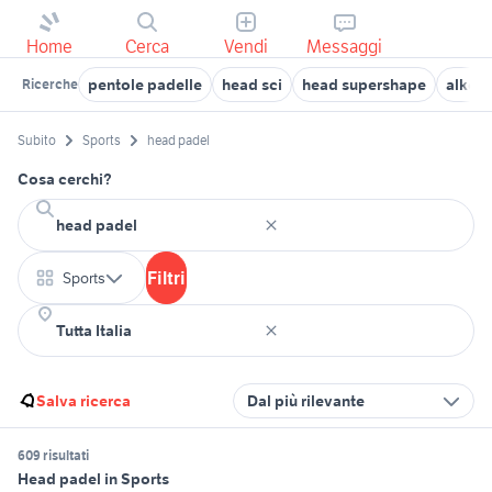
Home
Cerca
Vendi
Messaggi
pentole padelle
head sci
head supershape
alkem
Ricerche
Subito
Sports
head padel
Cosa cerchi?
Filtri
Sports
Salva ricerca
Dal più rilevante
609 risultati
Head padel in Sports