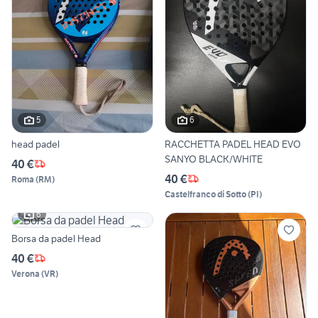
5
6
head padel
RACCHETTA PADEL HEAD EVO
SANYO BLACK/WHITE
40 €
40 €
Roma
(
RM
)
Castelfranco di Sotto
(
PI
)
6
Borsa da padel Head
40 €
Verona
(
VR
)