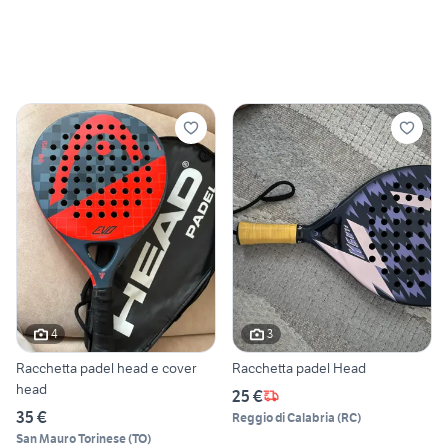
4
3
Racchetta padel head e cover
Racchetta padel Head
head
25 €
35 €
Reggio di Calabria
(
RC
)
San Mauro Torinese
(
TO
)