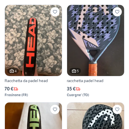
4
5
Racchetta da padel head
racchetta padel head
70 €
35 €
Frosinone
(
FR
)
Cuorgne'
(
TO
)