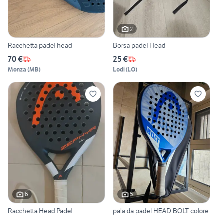
2
Racchetta padel head
Borsa padel Head
70 €
25 €
Monza
(
MB
)
Lodi
(
LO
)
6
5
Racchetta Head Padel
pala da padel HEAD BOLT colore