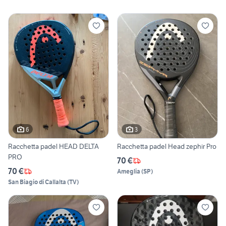
6
3
Racchetta padel HEAD DELTA
Racchetta padel Head zephir Pro
PRO
70 €
70 €
Ameglia
(
SP
)
San Biagio di Callalta
(
TV
)