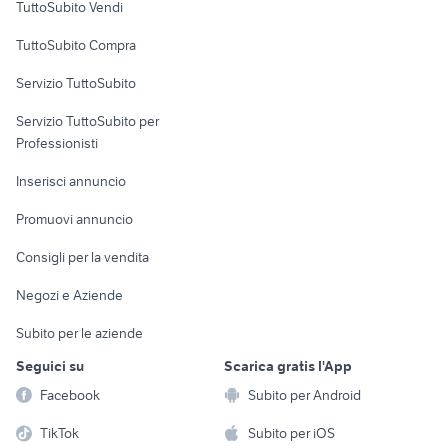
TuttoSubito Vendi
Uffici e Locali
TuttoSubito Compra
commerciali
Servizio TuttoSubito
elettronica
per la casa e la
sports e hobby
Servizio TuttoSubito per
persona
Informatica
Animali
Professionisti
Arredamento e
Console e
Accessori per
Casalinghi
Inserisci annuncio
Videogiochi
animali
Elettrodomestici
Promuovi annuncio
Audio/Video
Musica e Film
Giardino e Fai da te
Consigli per la vendita
Fotografia
Libri e Riviste
Abbigliamento e
Negozi e Aziende
Telefonia
Strumenti Musicali
Accessori
Subito per le aziende
Sports
Tutto per i bambini
Seguici su
Scarica gratis l'App
Biciclette
Facebook
Subito per Android
Collezionismo
TikTok
Subito per iOS