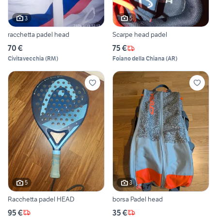
3
5
racchetta padel head
Scarpe head padel
70 €
75 €
Civitavecchia
(
RM
)
Foiano della Chiana
(
AR
)
5
3
Racchetta padel HEAD
borsa Padel head
95 €
35 €