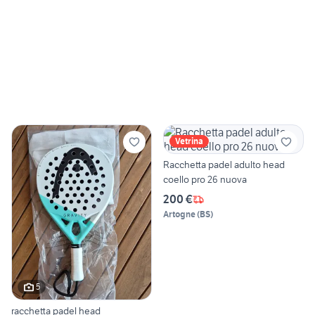
Vetrina
Racchetta padel adulto head
coello pro 26 nuova
200 €
Artogne
(
BS
)
5
racchetta padel head