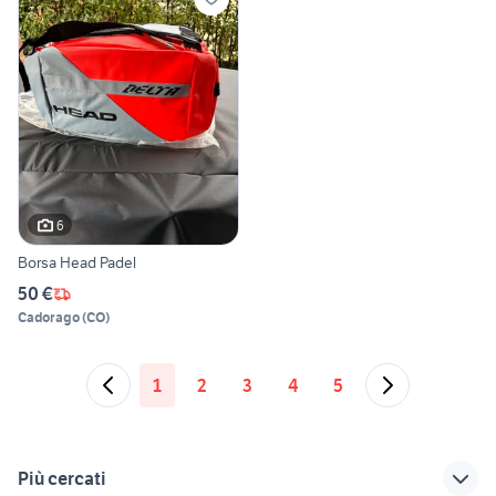
6
Borsa Head Padel
50 €
Cadorago
(
CO
)
1
2
3
4
5
Più cercati