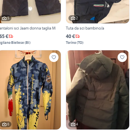
5
2
antaloni sci Jaam donna taglia M
Tuta da sci bambino/a
65 €
40 €
igliano Biellese
(
BI
)
Torino
(
TO
)
6
4