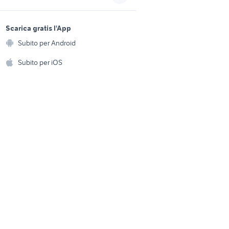
th
effetti chitarra boss
sports e hobby
bici canyon
a
Scarica gratis l'App
Animali
pastore del caucaso
Subito per Android
ento e
Accessori per animali
hi
Subito per iOS
Musica e Film
omestici
Libri e Riviste
e Fai da te
Strumenti Musicali
amento e
ri
Sports
 i bambini
Biciclette
Collezionismo