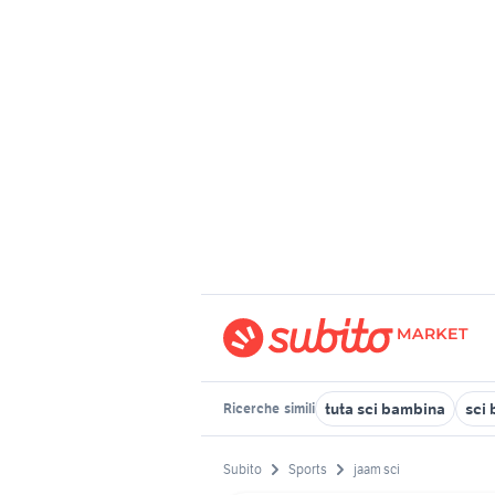
tuta sci bambina
sci
Ricerche
simili
Subito
Sports
jaam sci