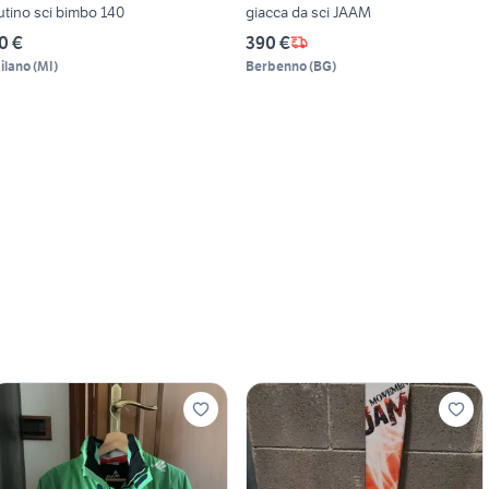
utino sci bimbo 140
giacca da sci JAAM
0 €
390 €
ilano
(
MI
)
Berbenno
(
BG
)