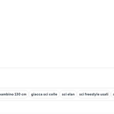
 bambino 130 cm
giacca sci colle
sci elan
sci freestyle usati