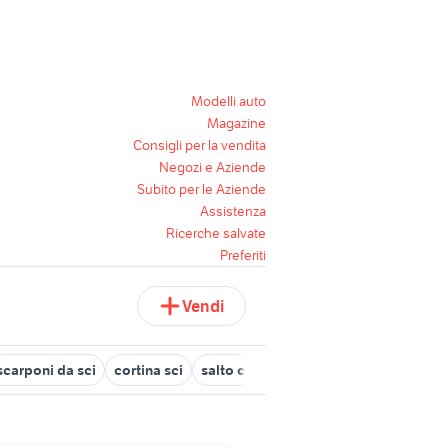
Modelli auto
Magazine
Consigli per la vendita
Negozi e Aziende
Subito per le Aziende
Assistenza
Ricerche salvate
Preferiti
Vendi
scarponi da sci
cortina sci
salto con gli sci
sci genova
sci f