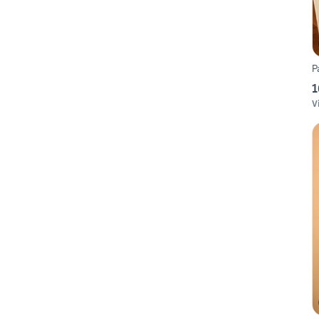
P
1
V