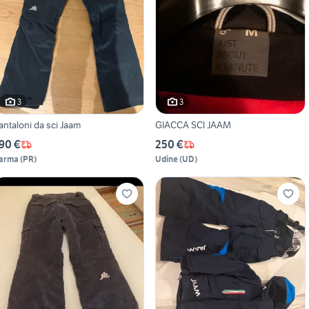
3
3
antaloni da sci Jaam
GIACCA SCI JAAM
90 €
250 €
arma
(
PR
)
Udine
(
UD
)