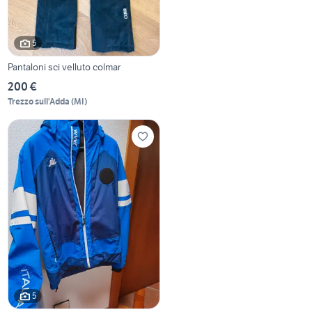
5
Pantaloni sci velluto colmar
200 €
Trezzo sull'Adda
(
MI
)
5