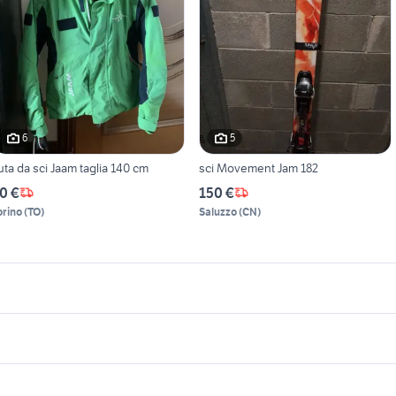
6
5
uta da sci Jaam taglia 140 cm
sci Movement Jam 182
0 €
150 €
orino
(
TO
)
Saluzzo
(
CN
)
icherche simili
Suggerimenti
xotic shorthair
animali Roma
biciclette Castelnuovo
alle di fieno
gabbia animali Napoli provincia
innastica artistica
evoc
Scrivia