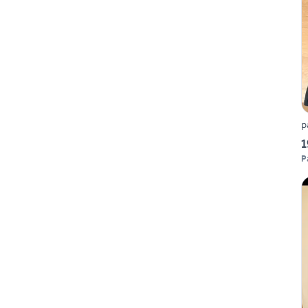
p
1
P