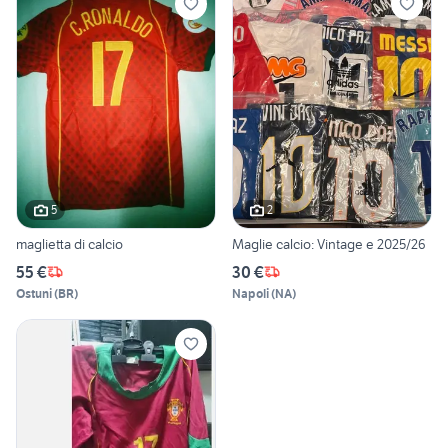
5
2
maglietta di calcio
Maglie calcio: Vintage e 2025/26
55 €
30 €
Ostuni
(
BR
)
Napoli
(
NA
)