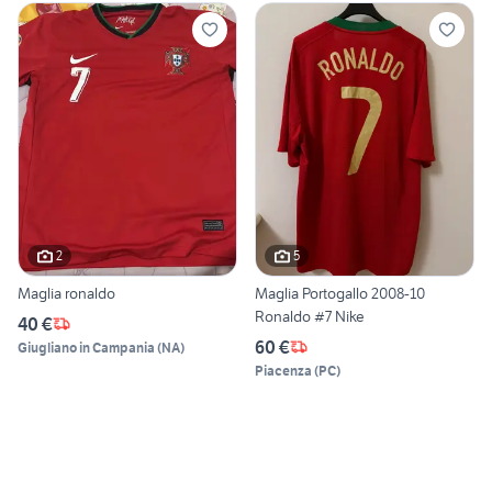
2
5
Maglia ronaldo
Maglia Portogallo 2008-10
Ronaldo #7 Nike
40 €
60 €
Giugliano in Campania
(
NA
)
Piacenza
(
PC
)