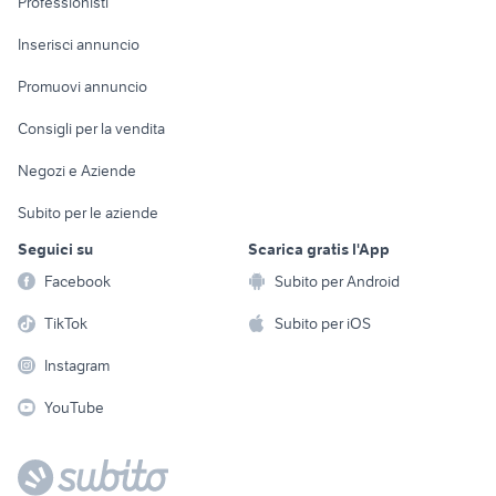
Professionisti
Arredamento e
Console e
Accessori per
Casalinghi
Inserisci annuncio
Videogiochi
animali
Elettrodomestici
Promuovi annuncio
Audio/Video
Musica e Film
Giardino e Fai da te
Consigli per la vendita
Fotografia
Libri e Riviste
Abbigliamento e
Negozi e Aziende
Telefonia
Strumenti Musicali
Accessori
Subito per le aziende
Sports
Tutto per i bambini
Seguici su
Scarica gratis l'App
Biciclette
Facebook
Subito per Android
Collezionismo
TikTok
Subito per iOS
Instagram
YouTube