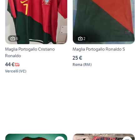
6
2
Maglia Portogallo Cristiano
Maglia Portogallo Ronaldo S
Ronaldo
25 €
44 €
Roma
(
RM
)
Vercelli
(
VC
)