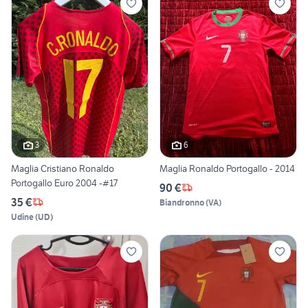
3
6
Maglia Cristiano Ronaldo
Maglia Ronaldo Portogallo - 2014
Portogallo Euro 2004 -#17
90 €
35 €
Biandronno
(
VA
)
Udine
(
UD
)