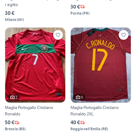
/ egitto
30 €
30 €
Parma
(
PR
)
Milano
(
MI
)
2
5
Maglia Portogallo Cristiano
Maglia Portogallo Cristiano
Ronaldo
Ronaldo 2XL
50 €
40 €
Brescia
(
BS
)
Reggio nell'Emilia
(
RE
)