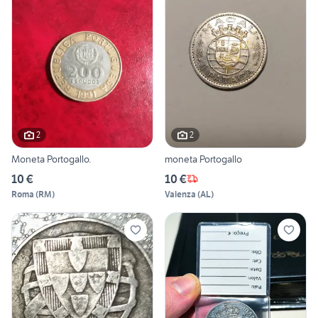
2
2
Moneta Portogallo.
moneta Portogallo
10 €
10 €
Roma
(
RM
)
Valenza
(
AL
)