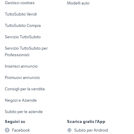
Gestisci cookies
Modelli auto
Case vacanza
TuttoSubito Vendi
Uffici e Locali
TuttoSubito Compra
commerciali
Servizio TuttoSubito
elettronica
per la casa e la
sports e hobby
Servizio TuttoSubito per
persona
Informatica
Animali
Professionisti
Arredamento e
Console e
Accessori per
Casalinghi
Inserisci annuncio
Videogiochi
animali
Elettrodomestici
Promuovi annuncio
Audio/Video
Musica e Film
Giardino e Fai da te
Consigli per la vendita
Fotografia
Libri e Riviste
Abbigliamento e
Negozi e Aziende
Telefonia
Strumenti Musicali
Accessori
Subito per le aziende
Sports
Tutto per i bambini
Seguici su
Scarica gratis l'App
Biciclette
Facebook
Subito per Android