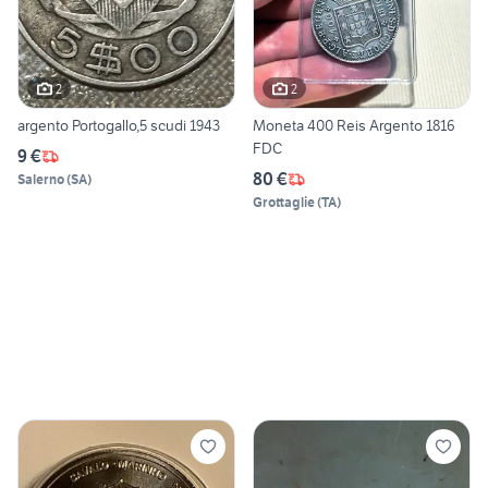
2
2
argento Portogallo,5 scudi 1943
Moneta 400 Reis Argento 1816
FDC
9 €
80 €
Salerno
(
SA
)
Grottaglie
(
TA
)