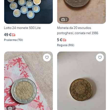
2
Lotto 24 monete 500 Lire
Moneta da 20 escudos
portoghesi, coniata nel 1986
49 €
5 €
Pralormo
(
TO
)
Ragusa
(
RG
)
2