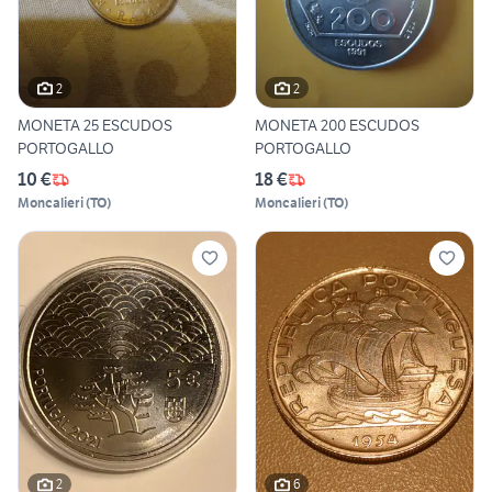
2
2
MONETA 25 ESCUDOS
MONETA 200 ESCUDOS
PORTOGALLO
PORTOGALLO
10 €
18 €
Moncalieri
(
TO
)
Moncalieri
(
TO
)
2
6