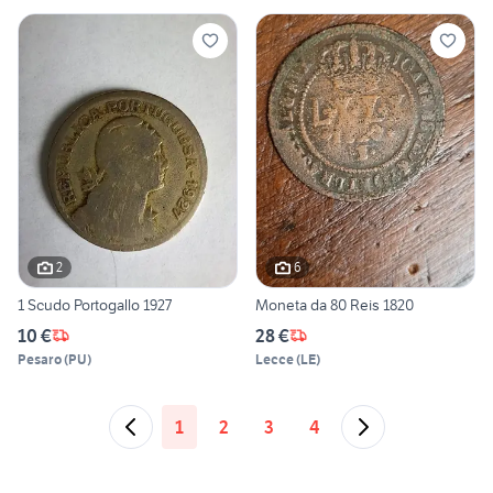
2
6
1 Scudo Portogallo 1927
Moneta da 80 Reis 1820
10 €
28 €
Pesaro
(
PU
)
Lecce
(
LE
)
1
2
3
4