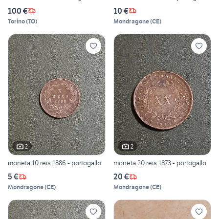
100 €
10 €
Torino
(
TO
)
Mondragone
(
CE
)
2
2
moneta 10 reis 1886 - portogallo
moneta 20 reis 1873 - portogallo
5 €
20 €
Mondragone
(
CE
)
Mondragone
(
CE
)