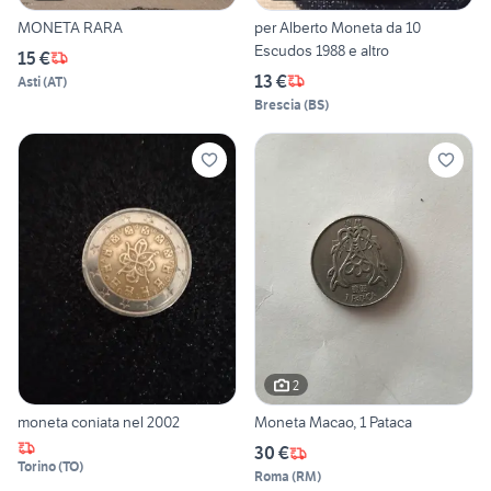
MONETA RARA
per Alberto Moneta da 10
Escudos 1988 e altro
15 €
13 €
Asti
(
AT
)
Brescia
(
BS
)
2
moneta coniata nel 2002
Moneta Macao, 1 Pataca
30 €
Torino
(
TO
)
Roma
(
RM
)