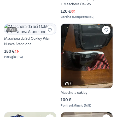
+ Maschera Oakley
120 €
Cortina d'Ampezzo
(
BL
)
5
Maschera da Sci Oakley Prizm
Nuova Arancione
180 €
Perugia
(
PG
)
6
Maschera oakley
100 €
Ponti sul Mincio
(
MN
)