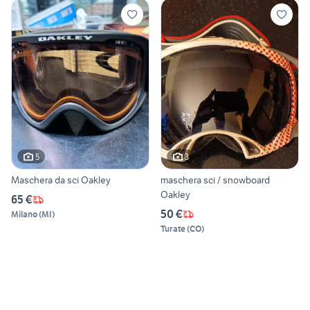
5
3
Maschera da sci Oakley
maschera sci / snowboard
Oakley
65 €
50 €
Milano
(
MI
)
Turate
(
CO
)