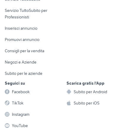
elettronica
per la casa e la
sports e hobby
Servizio TuttoSubito per
persona
Informatica
Animali
Professionisti
Arredamento e
Console e
Accessori per
Casalinghi
Inserisci annuncio
Videogiochi
animali
Elettrodomestici
Promuovi annuncio
Audio/Video
Musica e Film
Giardino e Fai da te
Consigli per la vendita
Fotografia
Libri e Riviste
Abbigliamento e
Negozi e Aziende
Telefonia
Strumenti Musicali
Accessori
Subito per le aziende
Sports
Tutto per i bambini
Seguici su
Scarica gratis l'App
Biciclette
Facebook
Subito per Android
Collezionismo
TikTok
Subito per iOS
Instagram
YouTube