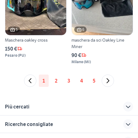
5
6
Maschera oakley cross
maschera da sci Oakley Line
Miner
150 €
90 €
Pesaro
(
PU
)
Milano
(
MI
)
1
2
3
4
5
Più cercati
Correlati
Richerche simili
Suggerimenti
Ricerche consigliate
maine coon gigante
pastore del caucaso
siamese
maglie natale
uccelli rimini
cuccioli bassotto
segugio del giura
capre da latte