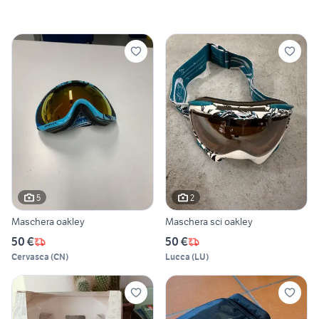
5
2
Maschera oakley
Maschera sci oakley
50 €
50 €
Cervasca
(
CN
)
Lucca
(
LU
)