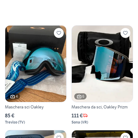
4
6
Maschera sci Oakley
Maschera da sci, Oakley Prizm
85 €
111 €
Treviso
(
TV
)
Sona
(
VR
)