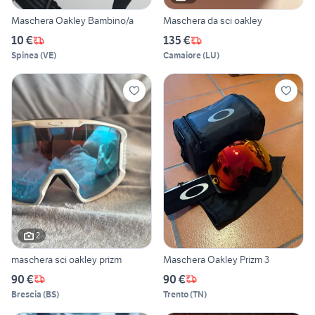
Maschera Oakley Bambino/a
Maschera da sci oakley
10 €
135 €
Spinea
(
VE
)
Camaiore
(
LU
)
2
maschera sci oakley prizm
Maschera Oakley Prizm 3
90 €
90 €
Brescia
(
BS
)
Trento
(
TN
)