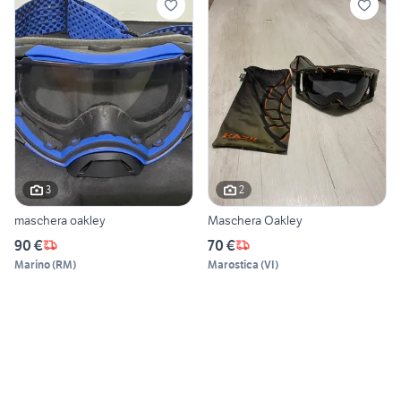
3
2
maschera oakley
Maschera Oakley
90 €
70 €
Marino
(
RM
)
Marostica
(
VI
)