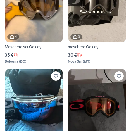
4
3
Maschera sci Oakley
maschera Oakley
35 €
30 €
Bologna
(
BO
)
Nova Siri
(
MT
)