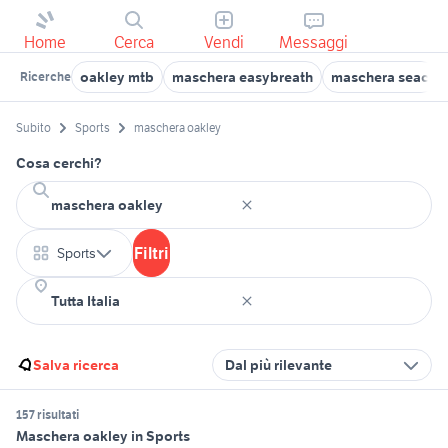
Home
Cerca
Vendi
Messaggi
oakley mtb
maschera easybreath
maschera seac
Ricerche
Subito
Sports
maschera oakley
Cosa cerchi?
Filtri
Sports
Salva ricerca
Dal più rilevante
157 risultati
Maschera oakley in Sports