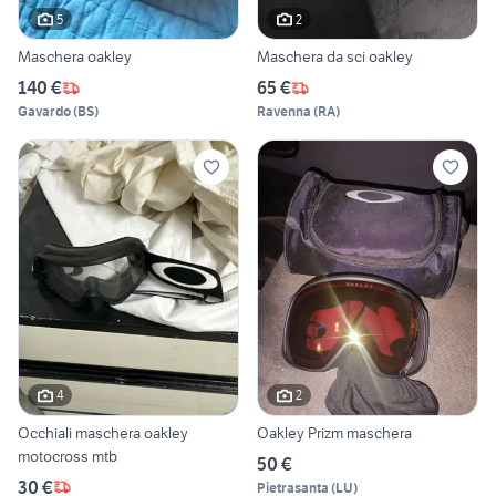
5
2
Maschera oakley
Maschera da sci oakley
140 €
65 €
Gavardo
(
BS
)
Ravenna
(
RA
)
4
2
Occhiali maschera oakley
Oakley Prizm maschera
motocross mtb
50 €
30 €
Pietrasanta
(
LU
)