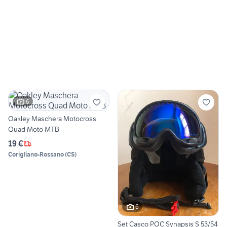
6
Oakley Maschera Motocross
Quad Moto MTB
19 €
Corigliano-Rossano
(
CS
)
6
Set Casco POC Synapsis S 53/54