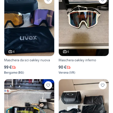
4
6
Maschera da sci oakley nuova
Maschera oakley inferno
99 €
90 €
Bergamo
(
BG
)
Verona
(
VR
)