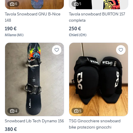
6
5
Tavola Snowboard GNU B-Nice
Tavola snowboard BURTON 157
148
completa
190 €
250 €
Milano
(
MI
)
Chieti
(
CH
)
4
5
Snowboard Lib Tech Dynamo 156
TSG Ginocchiere snowboard
bike protezioni ginocchi
380 €