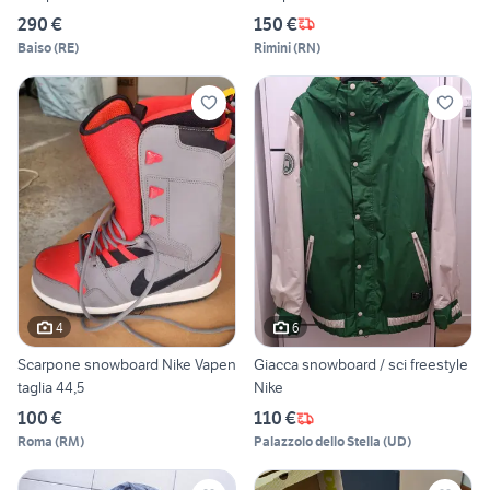
290 €
150 €
Baiso
(
RE
)
Rimini
(
RN
)
4
6
Scarpone snowboard Nike Vapen
Giacca snowboard / sci freestyle
taglia 44,5
Nike
100 €
110 €
Roma
(
RM
)
Palazzolo dello Stella
(
UD
)