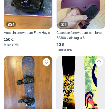
5
6
Attacchi snowboard Flow Haylo
Casco sci/snowboard bambino
FS300 viola taglia S
150 €
20 €
Milano
(
MI
)
Padova
(
PD
)