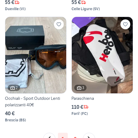
55 €
55 €
Dueville
(
VI
)
Celle Ligure
(
SV
)
2
3
Occhiali - Sport Outdoor Lenti
Paraschiena
polarizzanti 40€
110 €
40 €
Forli'
(
FC
)
Brescia
(
BS
)