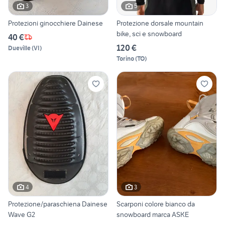
3
5
Protezioni ginocchiere Dainese
Protezione dorsale mountain
bike, sci e snowboard
40 €
120 €
Dueville
(
VI
)
Torino
(
TO
)
4
3
Protezione/paraschiena Dainese
Scarponi colore bianco da
Wave G2
snowboard marca ASKE