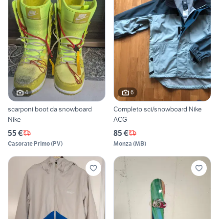
4
6
scarponi boot da snowboard
Completo sci/snowboard Nike
Nike
ACG
55 €
85 €
Casorate Primo
(
PV
)
Monza
(
MB
)