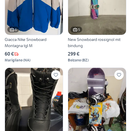
6
5
Giacca Nike Snowboard
New Snowboard rossignol mit
Montagna tgl M
bindung
60 €
299 €
Marigliano
(
NA
)
Bolzano
(
BZ
)