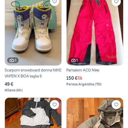
6
5
Scarponi snowboard donna NIKE
Pantaloni ACG Nike
VAPEN X BOA taglia 6
150 €
49 €
Perosa Argentina
(
TO
)
Milano
(
MI
)