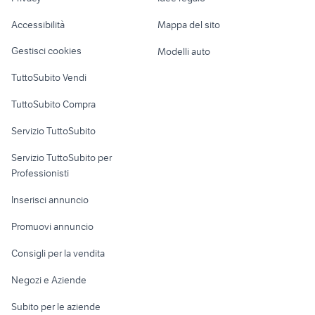
Garage e box
vendita oche toscana
gatti animali Como provincia
Caravan e Camper
Accessibilità
Mappa del sito
Loft, mansarde e
Veicoli commerciali
altro
Gestisci cookies
Modelli auto
Case vacanza
TuttoSubito Vendi
Uffici e Locali
TuttoSubito Compra
commerciali
Servizio TuttoSubito
elettronica
per la casa e la
sports e hobby
Servizio TuttoSubito per
persona
Informatica
Animali
Professionisti
Arredamento e
Console e
Accessori per
Casalinghi
Inserisci annuncio
Videogiochi
animali
Elettrodomestici
Promuovi annuncio
Audio/Video
Musica e Film
Giardino e Fai da te
Consigli per la vendita
Fotografia
Libri e Riviste
Abbigliamento e
Negozi e Aziende
Telefonia
Strumenti Musicali
Accessori
Subito per le aziende
Sports