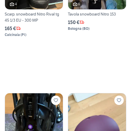
4
6
Scarp. snowboard Nitro Rival tg
Tavola snowboard Nitro 153
45 1/3 EU - 300 MP
150 €
165 €
Bologna
(
BO
)
Calcinaia
(
PI
)