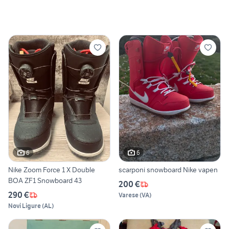
6
6
Nike Zoom Force 1 X Double
scarponi snowboard Nike vapen
BOA ZF1 Snowboard 43
200 €
290 €
Varese
(
VA
)
Novi Ligure
(
AL
)