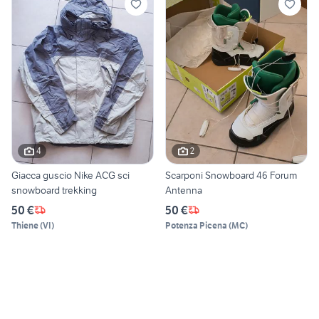
4
2
Giacca guscio Nike ACG sci
Scarponi Snowboard 46 Forum
snowboard trekking
Antenna
50 €
50 €
Thiene
(
VI
)
Potenza Picena
(
MC
)