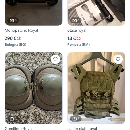
4
4
Monopattino Royal
ottica royal
290 €
13 €
Bologna
(
BO
)
Pomezia
(
RM
)
3
3
Gomitiere Royal
carrier plate royal