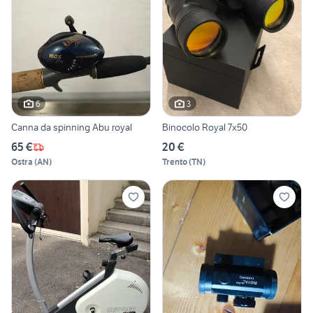
6
3
Canna da spinning Abu royal
Binocolo Royal 7x50
65 €
20 €
Ostra
(
AN
)
Trento
(
TN
)