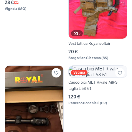
28 €
Vignola
(
MO
)
3
Vest tattica Royal softair
20 €
Borgo San Giacomo
(
BS
)
Vetrina
Casco bici MET Rivale MIPS
taglia L 58-61
120 €
Paderno Ponchielli
(
CR
)