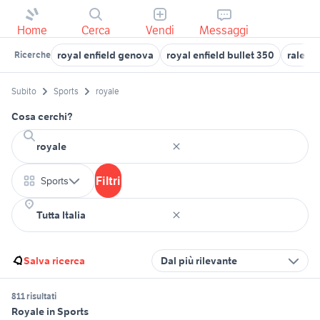
Home
Cerca
Vendi
Messaggi
royal enfield genova
royal enfield bullet 350
raleigh
Ricerche
Subito
Sports
royale
Cosa cerchi?
Filtri
Sports
Salva ricerca
Dal più rilevante
811 risultati
Royale in Sports