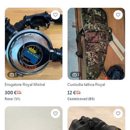
5
3
Erogatore Royal Mistral
Custodia tattica Royal
300 €
12 €
Rosa'
(
VI
)
Castelcovati
(
BS
)