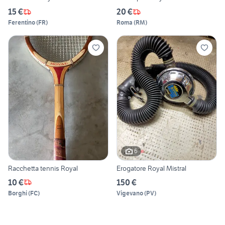
15 €
20 €
Ferentino
(
FR
)
Roma
(
RM
)
6
Racchetta tennis Royal
Erogatore Royal Mistral
10 €
150 €
Borghi
(
FC
)
Vigevano
(
PV
)