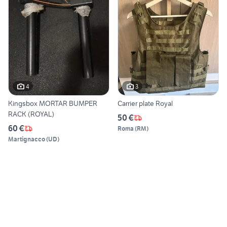
4
3
Kingsbox MORTAR BUMPER
Carrier plate Royal
RACK (ROYAL)
50 €
60 €
Roma
(
RM
)
Martignacco
(
UD
)