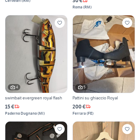
30 €
Cerveteri
(
RM
)
Roma
(
RM
)
4
5
swimbait evergreen royal flash
Pattini su ghiaccio Royal
15 €
200 €
Paderno Dugnano
(
MI
)
Ferrara
(
FE
)