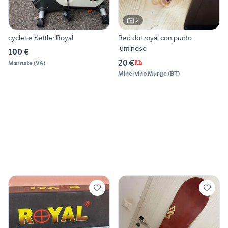
2
cyclette Kettler Royal
Red dot royal con punto
luminoso
100 €
20 €
Marnate
(
VA
)
Minervino Murge
(
BT
)