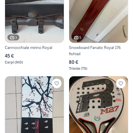
3
5
Cannocchiale mirino Royal
Snowboard Fanatic Royal 176
fishtail
45 €
80 €
Carpi
(
MO
)
Trieste
(
TS
)