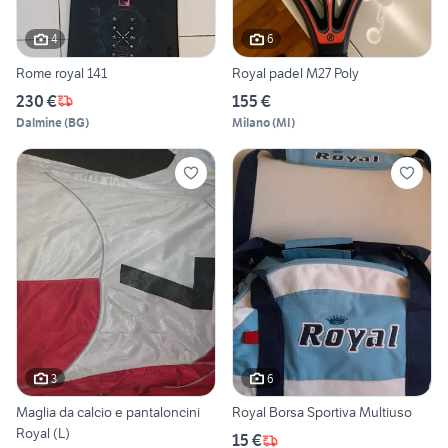
4
6
Rome royal 141
Royal padel M27 Poly
230 €
155 €
Dalmine
(
BG
)
Milano
(
MI
)
3
6
Maglia da calcio e pantaloncini
Royal Borsa Sportiva Multiuso
Royal (L)
15 €