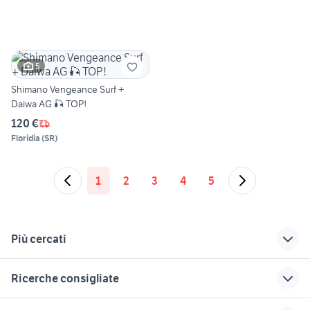
5
Shimano Vengeance Surf +
Daiwa AG 🎣 TOP!
120 €
Floridia
(
SR
)
1
2
3
4
5
Più cercati
Correlati
Richerche simili
Suggerimenti
Ricerche consigliate
mulinello shimano
parrocchetto dal
caprone
1000
collare
young chang
luxor gioco collezionismo
regalo animali