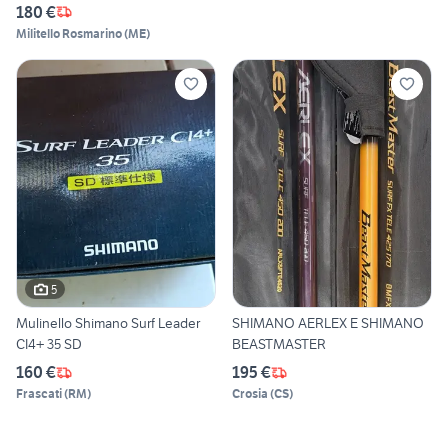
180 €
Militello Rosmarino
(
ME
)
5
Mulinello Shimano Surf Leader
SHIMANO AERLEX E SHIMANO
CI4+ 35 SD
BEASTMASTER
160 €
195 €
Frascati
(
RM
)
Crosia
(
CS
)