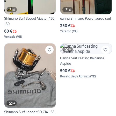
6
6
Shimano Surf Speed Master 430
canna Shimano Power aereo surf
150
350 €
60 €
Taranto
(
TA
)
Venezia
(
VE
)
6
Canna Surf casting Italcanna
Aspide
590 €
Roseto degli Abruzzi
(
TE
)
4
Shimano Surf Leader SD CI4+ 35