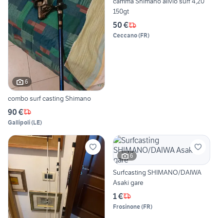
camma Shimano alivio surf 4,20
150gt
50 €
Ceccano
(
FR
)
6
combo surf casting Shimano
90 €
Gallipoli
(
LE
)
6
Surfcasting SHIMANO/DAIWA
Asaki gare
1 €
Frosinone
(
FR
)