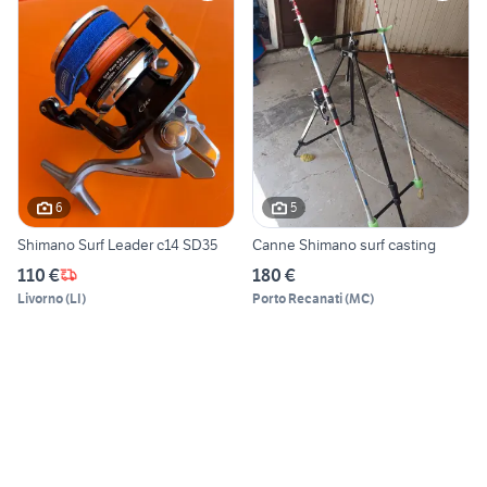
6
5
Shimano Surf Leader c14 SD35
Canne Shimano surf casting
110 €
180 €
Livorno
(
LI
)
Porto Recanati
(
MC
)