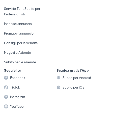
elettronica
per la casa e la
sports e hobby
Servizio TuttoSubito per
persona
Informatica
Animali
Professionisti
Arredamento e
Console e
Accessori per
Casalinghi
Inserisci annuncio
Videogiochi
animali
Elettrodomestici
Promuovi annuncio
Audio/Video
Musica e Film
Giardino e Fai da te
Consigli per la vendita
Fotografia
Libri e Riviste
Abbigliamento e
Negozi e Aziende
Telefonia
Strumenti Musicali
Accessori
Subito per le aziende
Sports
Tutto per i bambini
Seguici su
Scarica gratis l'App
Biciclette
Facebook
Subito per Android
Collezionismo
TikTok
Subito per iOS
Instagram
YouTube