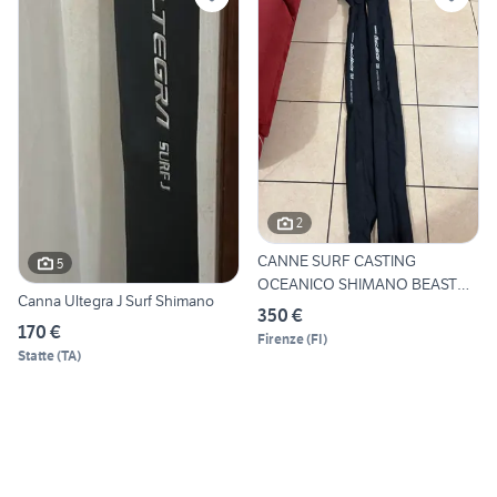
2
CANNE SURF CASTING
5
OCEANICO SHIMANO BEAST
Canna Ultegra J Surf Shimano
MASTER
350 €
170 €
Firenze
(
FI
)
Statte
(
TA
)