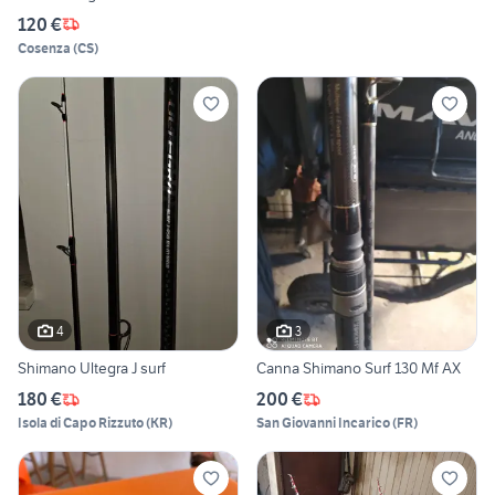
120 €
Cosenza
(
CS
)
4
3
Shimano Ultegra J surf
Canna Shimano Surf 130 Mf AX
180 €
200 €
Isola di Capo Rizzuto
(
KR
)
San Giovanni Incarico
(
FR
)