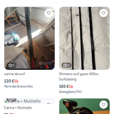
6
6
canne da surf
Shimano surf gazer 405cx
Surfcasting
120 €
165 €
Torre del Greco
(
NA
)
Conegliano
(
TV
)
5
Canna + Mulinello