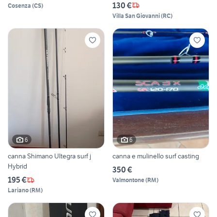
130 €
Cosenza
(
CS
)
Villa San Giovanni
(
RC
)
6
6
canna Shimano Ultegra surf j
canna e mulinello surf casting
Hybrid
350 €
195 €
Valmontone
(
RM
)
Lariano
(
RM
)