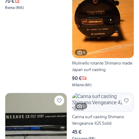
70 €
Roma
(
RM
)
4
Mulinello rotante Shimano made
Japan surf casting
90 €
Milano
(
MI
)
2
Canna surf casting Shimano
Vengeance 425 Solid.
45 €
Ceccano
(
FR
)