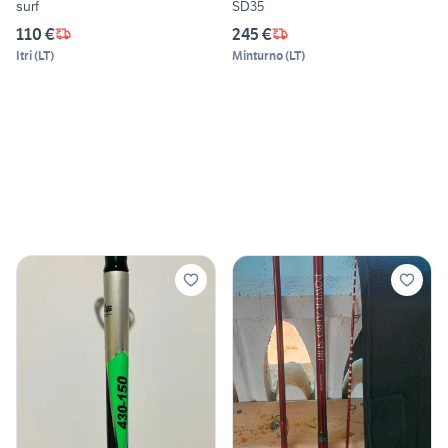
surf
SD35
110 €
245 €
Itri
(
LT
)
Minturno
(
LT
)