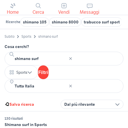
Home
Cerca
Vendi
Messaggi
shimano 105
shimano 8000
trabucco surf sport
t
Ricerche
Subito
Sports
shimano surf
Cosa cerchi?
Filtri
Sports
Salva ricerca
Dal più rilevante
130 risultati
Shimano surf in Sports