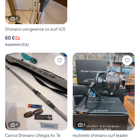
5
Shimano vengeance cx surf 425
60 €
Assemini
(
CA
)
6
5
Canna Shimano Ultegra Ax Te
mulinello shimano surf leader