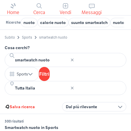
Home
Cerca
Vendi
Messaggi
nuoto
calorie nuoto
suunto smartwatch
nuoto lib
Ricerche
Subito
Sports
smartwatch nuoto
Cosa cerchi?
Filtri
Sports
Salva ricerca
Dal più rilevante
300 risultati
Smartwatch nuoto in Sports