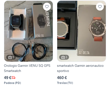
5
3
Orologio Garmin VENU SQ GPS
smartwatch Garmin aeronautico
Smartwatch
sportivo
49 €
460 €
Padova
(
PD
)
Treviso
(
TV
)