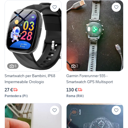
6
2
Smartwatch per Bambini, IP68
Garmin Forerunner 935 -
Impermeabile Orologio
Smartwatch GPS Multisport
27 €
130 €
Pontedera
(
PI
)
Roma
(
RM
)