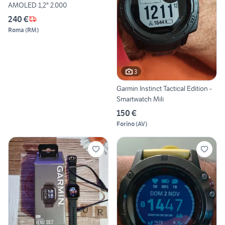
AMOLED 1,2" 2.000
240 €
Roma
(
RM
)
3
Garmin Instinct Tactical Edition -
Smartwatch Mili
150 €
Forino
(
AV
)