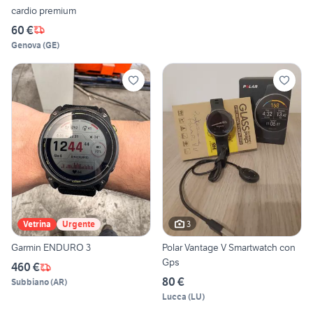
cardio premium
60 €
Genova
(
GE
)
3
Vetrina
Urgente
Garmin ENDURO 3
Polar Vantage V Smartwatch con
Gps
460 €
80 €
Subbiano
(
AR
)
Lucca
(
LU
)