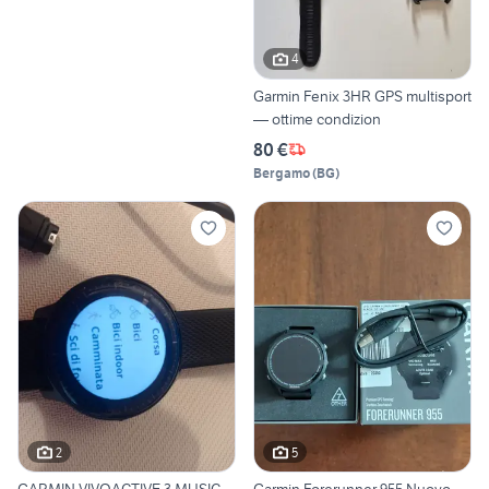
4
Garmin Fenix 3HR GPS multisport
— ottime condizion
80 €
Bergamo
(
BG
)
2
5