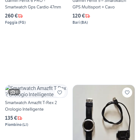
Garmin Fenix 6 PRO -
Garmin Fenix 5 – Smartwatch
Smartwatch Gps Cardio 47mm
GPS Multisport + Cavo
260 €
120 €
Foggia
(
FG
)
Bari
(
BA
)
6
Smartwatch Amazfit T-Rex 2
Orologio Intelligente
135 €
Piombino
(
LI
)