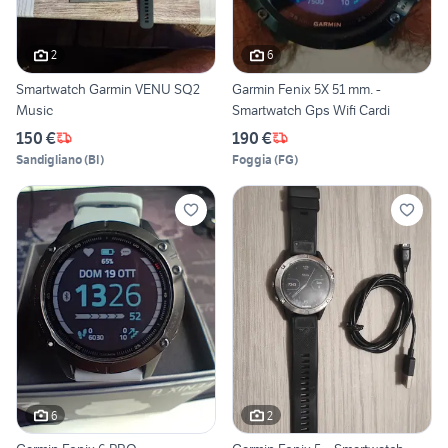
2
6
Smartwatch Garmin VENU SQ2
Garmin Fenix 5X 51 mm. -
Music
Smartwatch Gps Wifi Cardi
150 €
190 €
Sandigliano
(
BI
)
Foggia
(
FG
)
6
2