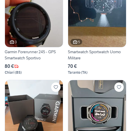
3
5
Garmin Forerunner 245 - GPS
Smartwatch Sportwatch Uomo
Smartwatch Sportivo
Militare
80 €
70 €
Chiari
(
BS
)
Taranto
(
TA
)