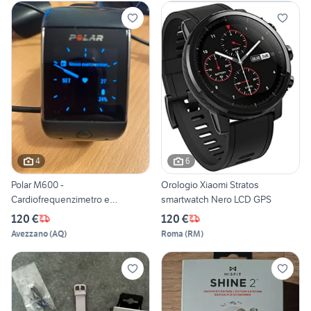
4
6
Polar M600 -
Orologio Xiaomi Stratos
Cardiofrequenzimetro e
smartwatch Nero LCD GPS
Smartwatch
120 €
120 €
Avezzano
(
AQ
)
Roma
(
RM
)