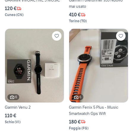
GARMIN VIVOACTIVE 3 MUSIC
Garmin Forerunner 955 Nuovo
mai usato
120 €
410 €
Cuneo
(
CN
)
Torino
(
TO
)
6
6
Garmin Venu 2
Garmin Fenix 5 Plus - Music
Smartwatch Gps Wifi
110 €
180 €
Schio
(
VI
)
Foggia
(
FG
)