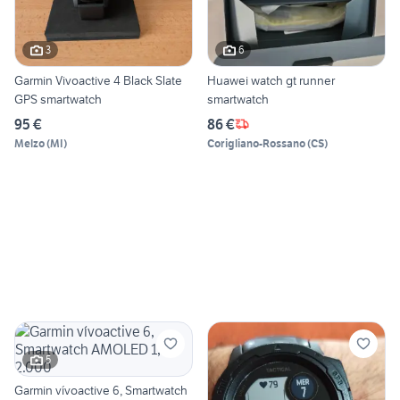
3
6
Garmin Vivoactive 4 Black Slate
Huawei watch gt runner
GPS smartwatch
smartwatch
95 €
86 €
Melzo
(
MI
)
Corigliano-Rossano
(
CS
)
5
Garmin vívoactive 6, Smartwatch