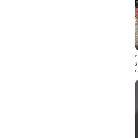
o
3
C