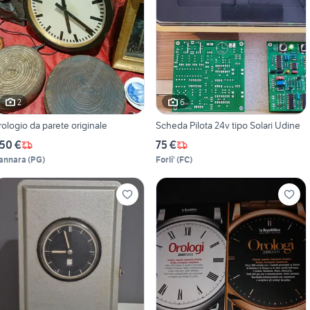
2
6
rologio da parete originale
Scheda Pilota 24v tipo Solari Udine
50 €
75 €
annara
(
PG
)
Forli'
(
FC
)