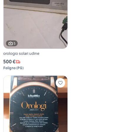
5
orologio solari udine
500 €
Foligno
(
PG
)