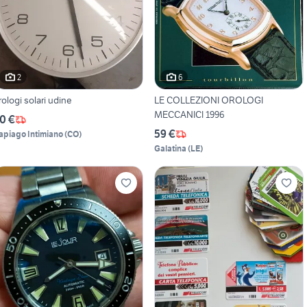
2
6
rologi solari udine
LE COLLEZIONI OROLOGI
MECCANICI 1996
0 €
59 €
apiago Intimiano
(
CO
)
Galatina
(
LE
)