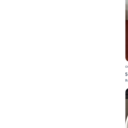
o
5
R