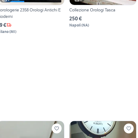
logerie 2358 Orologi Antichi E
Collezione Orologi Tasca
oderni
250 €
9 €
Napoli
(
NA
)
ilano
(
MI
)