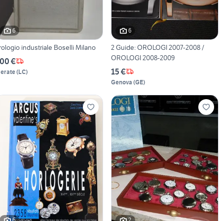
6
6
rologio industriale Boselli Milano
2 Guide: OROLOGI 2007-2008 /
OROLOGI 2008-2009
00 €
15 €
erate
(
LC
)
Genova
(
GE
)
6
2