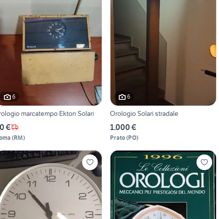
6
6
rologio marcatempo Ekton Solari
Orologio Solari stradale
0 €
1.000 €
oma
(
RM
)
Prato
(
PO
)