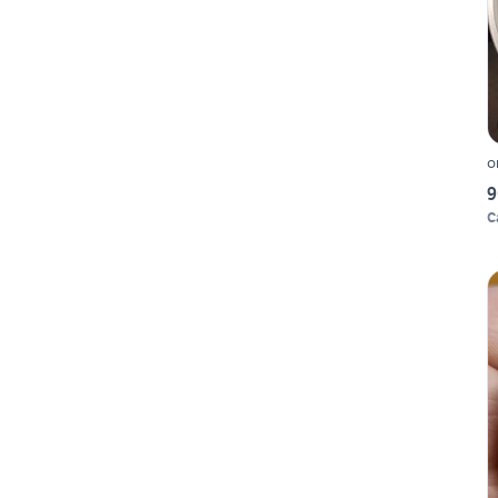
o
9
C