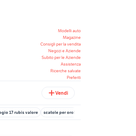
Modelli auto
Magazine
Consigli per la vendita
Negozi e Aziende
Subito per le Aziende
Assistenza
Ricerche salvate
Preferiti
Vendi
ogio 17 rubis valore
scatole per orologi panerai
orologi calamai