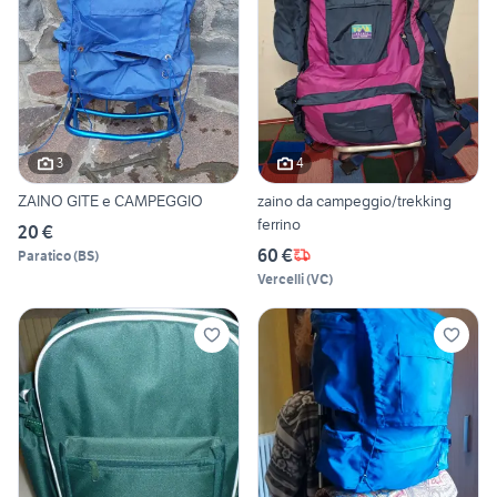
3
4
ZAINO GITE e CAMPEGGIO
zaino da campeggio/trekking
ferrino
20 €
60 €
Paratico
(
BS
)
Vercelli
(
VC
)