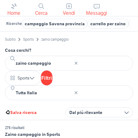
Home
Cerca
Vendi
Messaggi
campeggio Savona provincia
carrello per zaino
zai
Ricerche
Subito
Sports
zaino campeggio
Cosa cerchi?
Filtri
Sports
Salva ricerca
Dal più rilevante
275 risultati
Zaino campeggio in Sports