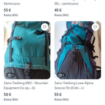
Seminuovo
55L – seminuovo
55 €
45 €
Roma
(
RM
)
Roma
(
RM
)
3
3
Zaino Trekking MEC - Mountain
Zaino Trekking Lowe Alpine
Equipment Co-op – Gr
Sirocco 70+15 litri – U
50 €
55 €
Roma
(
RM
)
Roma
(
RM
)