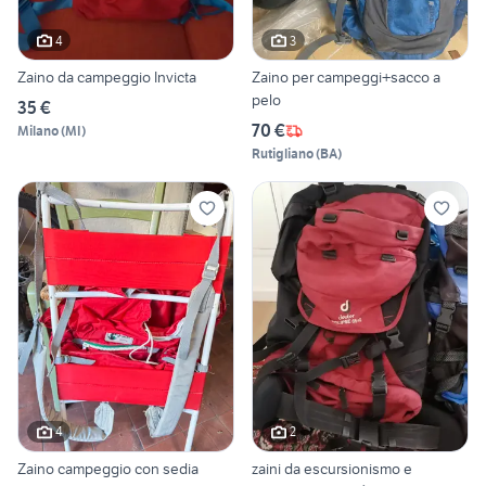
4
3
Zaino da campeggio Invicta
Zaino per campeggi+sacco a
pelo
35 €
70 €
Milano
(
MI
)
Rutigliano
(
BA
)
4
2
Zaino campeggio con sedia
zaini da escursionismo e