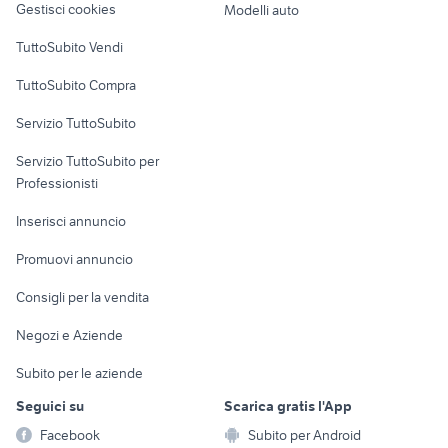
Gestisci cookies
Modelli auto
Case vacanza
TuttoSubito Vendi
Uffici e Locali
TuttoSubito Compra
commerciali
Servizio TuttoSubito
elettronica
per la casa e la
sports e hobby
Servizio TuttoSubito per
persona
Informatica
Animali
Professionisti
Arredamento e
Console e
Accessori per
Casalinghi
Inserisci annuncio
Videogiochi
animali
Elettrodomestici
Promuovi annuncio
Audio/Video
Musica e Film
Giardino e Fai da te
Consigli per la vendita
Fotografia
Libri e Riviste
Abbigliamento e
Negozi e Aziende
Telefonia
Strumenti Musicali
Accessori
Subito per le aziende
Sports
Tutto per i bambini
Seguici su
Scarica gratis l'App
Biciclette
Facebook
Subito per Android