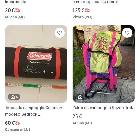
incorporata
campeggio da più giorni
20 €
125 €
Milano
(
MI
)
Vivaro
(
PN
)
6
3
Tenda da campeggio Coleman
Zaino da campeggio Seven Trek
modello Bedrock 2
25 €
60 €
Arluno
(
MI
)
Camaiore
(
LU
)