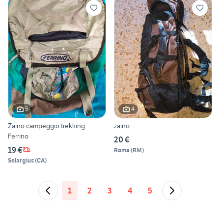
5
4
Zaino campeggio trekking
zaino
Ferrino
20 €
19 €
Roma
(
RM
)
Selargius
(
CA
)
1
2
3
4
5