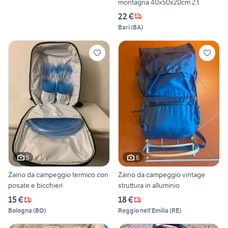
montagna 40x50x20cm 2 t
22 €
Bari
(
BA
)
5
6
Zaino da campeggio termico con
Zaino da campeggio vintage
posate e bicchieri
struttura in alluminio
15 €
18 €
Bologna
(
BO
)
Reggio nell'Emilia
(
RE
)