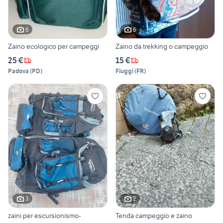
6
6
Zaino ecologico per campeggi
Zaino da trekking o campeggio
25 €
15 €
Padova
(
PD
)
Fiuggi
(
FR
)
3
2
zaini per escursionismo-
Tenda campeggio e zaino