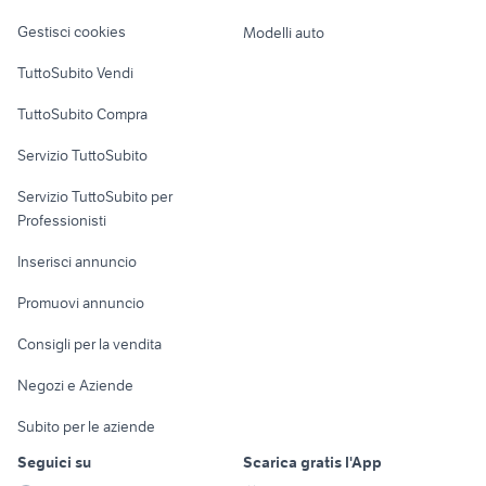
Veicoli commerciali
altro
Gestisci cookies
Modelli auto
Case vacanza
TuttoSubito Vendi
Uffici e Locali
TuttoSubito Compra
commerciali
Servizio TuttoSubito
elettronica
per la casa e la
sports e hobby
Servizio TuttoSubito per
persona
Informatica
Animali
Professionisti
Arredamento e
Console e
Accessori per
Casalinghi
Inserisci annuncio
Videogiochi
animali
Elettrodomestici
Promuovi annuncio
Audio/Video
Musica e Film
Giardino e Fai da te
Consigli per la vendita
Fotografia
Libri e Riviste
Abbigliamento e
Negozi e Aziende
Telefonia
Strumenti Musicali
Accessori
Subito per le aziende
Sports
Tutto per i bambini
Seguici su
Scarica gratis l'App
Biciclette