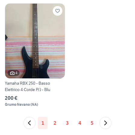
4
Yamaha RBX 250 - Basso
Elettrico 4 Corde P/J - Blu
200 €
Grumo Nevano
(
NA
)
1
2
3
4
5