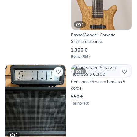
6
Basso Warwick Corvette
Standard 5 corde
1.300 €
Roma
(
RM
)
6
Cort space 5 basso hedless 5
corde
550 €
Torino
(
TO
)
2