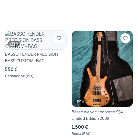
6
BASSO FENDER PRECISION
BASS CUSTOM+BAG
550 €
Cadoneghe
(
PD
)
6
Basso warwick corvette $$4
Limited Edition 2009
1.500 €
Roma
(
RM
)