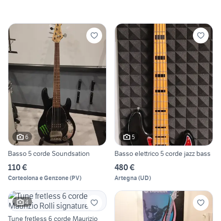
6
5
Basso 5 corde Soundsation
Basso elettrico 5 corde jazz bass
110 €
480 €
Corteolona e Genzone
(
PV
)
Artegna
(
UD
)
4
Tune fretless 6 corde Maurizio