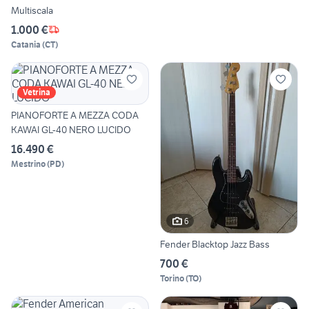
Multiscala
1.000 €
Catania
(
CT
)
Vetrina
PIANOFORTE A MEZZA CODA
KAWAI GL-40 NERO LUCIDO
16.490 €
Mestrino
(
PD
)
6
Fender Blacktop Jazz Bass
700 €
Torino
(
TO
)