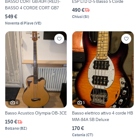
BASSO CORT GB74JH (RED)-
ESP LTD D-5 Basso 5 Corde
BASSO 4 CORDE CORT GB7
490 €
549 €
Chiusi
(
SI
)
Noventa di Piave
(
VE
)
4
5
Basso Acustico Olympia OB-3CE
Basso elettrico attivo 4 corde HB
MM-84A SB Deluxe
150 €
170 €
Bolzano
(
BZ
)
Catania
(
CT
)