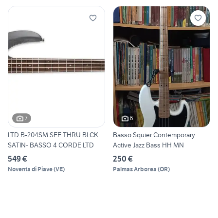
7
6
LTD B-204SM SEE THRU BLCK
Basso Squier Contemporary
SATIN- BASSO 4 CORDE LTD
Active Jazz Bass HH MN
549 €
250 €
Noventa di Piave
(
VE
)
Palmas Arborea
(
OR
)