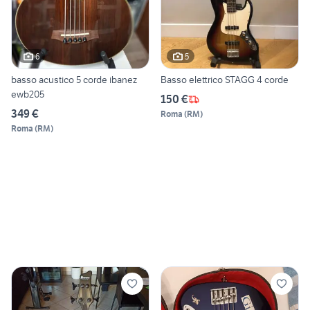
6
5
basso acustico 5 corde ibanez
Basso elettrico STAGG 4 corde
ewb205
150 €
349 €
Roma
(
RM
)
Roma
(
RM
)