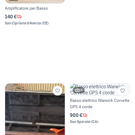
Amplificatore per Basso
140 €
San Cipriano d'Aversa
(
CE
)
6
Basso elettrico Warwick Corvette
GPS 4 corde
900 €
San Sperate
(
CA
)