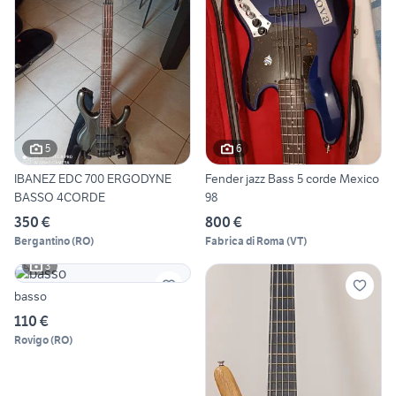
5
6
IBANEZ EDC 700 ERGODYNE
Fender jazz Bass 5 corde Mexico
BASSO 4CORDE
98
350 €
800 €
Bergantino
(
RO
)
Fabrica di Roma
(
VT
)
3
basso
110 €
Rovigo
(
RO
)