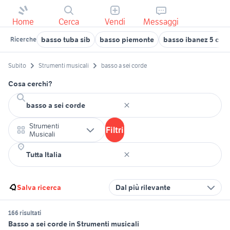
Home
Cerca
Vendi
Messaggi
basso tuba sib
basso piemonte
basso ibanez 5 cor
Ricerche
Subito
Strumenti musicali
basso a sei corde
Cosa cerchi?
Strumenti
Filtri
Musicali
Salva ricerca
Dal più rilevante
166 risultati
Basso a sei corde in Strumenti musicali