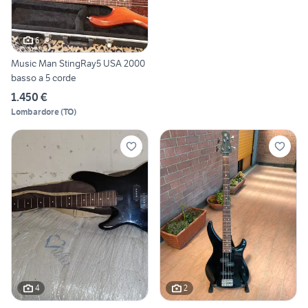
6
Music Man StingRay5 USA 2000
basso a 5 corde
1.450 €
Lombardore
(
TO
)
4
2