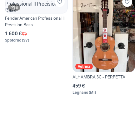
6
Fender American Professional II
Precision Bass
1.600 €
Spotorno
(
SV
)
Vetrina
ALHAMBRA 3C - PERFETTA
459 €
Legnano
(
MI
)