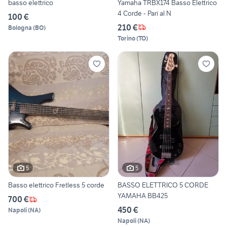
basso elettrico
Yamaha TRBX174 Basso Elettrico
4 Corde - Pari al N
100 €
210 €
Bologna
(
BO
)
Torino
(
TO
)
5
5
Basso elettrico Fretless 5 corde
BASSO ELETTRICO 5 CORDE
YAMAHA BB425
700 €
450 €
Napoli
(
NA
)
Napoli
(
NA
)