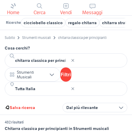
Home
Cerca
Vendi
Messaggi
cicciobello classico
regalo chitarra
chitarra stratos
Ricerche
Subito
Strumenti musicali
chitarra classica per principianti
Cosa cerchi?
Strumenti
Filtri
Musicali
Salva ricerca
Dal più rilevante
432 risultati
Chitarra classica per principianti in Strumenti musicali