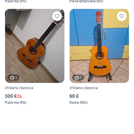
Palermo
(
PA
)
Pieve Emanuele
(
MI
)
3
3
chitarra classica
chitarra classica
100 €
60 €
Palermo
(
PA
)
Roma
(
RM
)