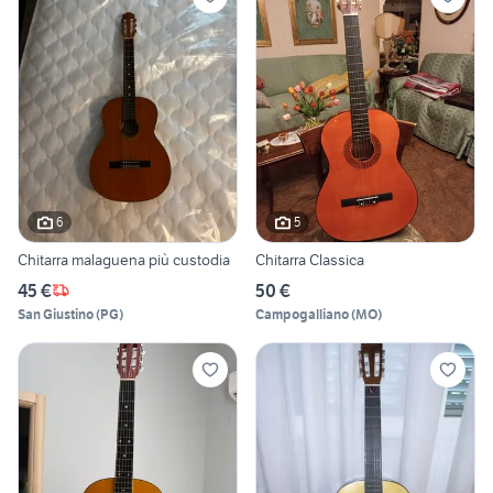
6
5
Chitarra malaguena più custodia
Chitarra Classica
45 €
50 €
San Giustino
(
PG
)
Campogalliano
(
MO
)