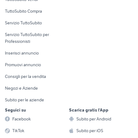
Uffici e Locali
TuttoSubito Compra
commerciali
Servizio TuttoSubito
elettronica
per la casa e la
sports e hobby
Servizio TuttoSubito per
persona
Informatica
Animali
Professionisti
Arredamento e
Console e
Accessori per
Casalinghi
Inserisci annuncio
Videogiochi
animali
Elettrodomestici
Promuovi annuncio
Audio/Video
Musica e Film
Giardino e Fai da te
Consigli per la vendita
Fotografia
Libri e Riviste
Abbigliamento e
Negozi e Aziende
Telefonia
Strumenti Musicali
Accessori
Subito per le aziende
Sports
Tutto per i bambini
Seguici su
Scarica gratis l'App
Biciclette
Facebook
Subito per Android
Collezionismo
TikTok
Subito per iOS