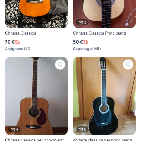
4
3
Chitarra Classica
Chitarra Classica Principianti
70 €
50 €
Arzignano
(
VI
)
Caponago
(
MB
)
4
6
Chitarra classica per principianti
chitarra classica per principianti