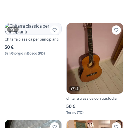
4
Chitarra classica per principianti
50 €
San Giorgio in Bosco
(
PD
)
4
chitarra classica con custodia
50 €
Torino
(
TO
)