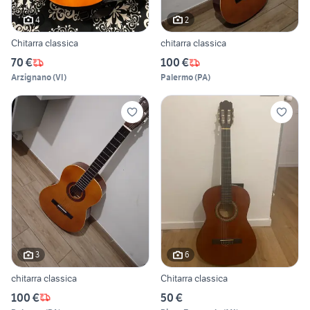
4
2
Chitarra classica
chitarra classica
70 €
100 €
Arzignano
(
VI
)
Palermo
(
PA
)
3
6
chitarra classica
Chitarra classica
100 €
50 €