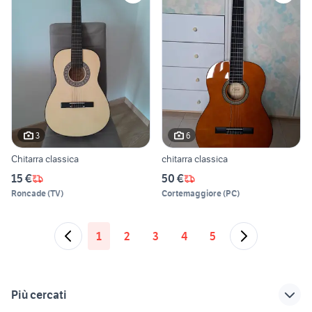
3
6
Chitarra classica
chitarra classica
15 €
50 €
Roncade
(
TV
)
Cortemaggiore
(
PC
)
1
2
3
4
5
Più cercati