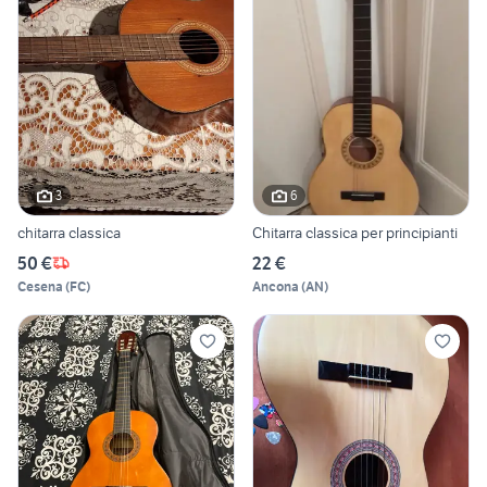
3
6
chitarra classica
Chitarra classica per principianti
50 €
22 €
Cesena
(
FC
)
Ancona
(
AN
)