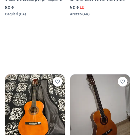
80 €
50 €
Cagliari
(
CA
)
Arezzo
(
AR
)