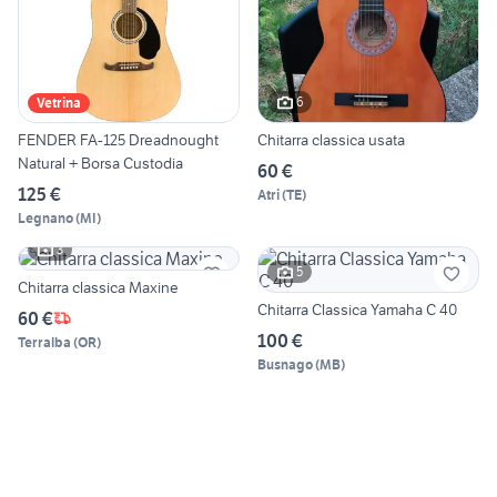
6
Vetrina
FENDER FA-125 Dreadnought
Chitarra classica usata
Natural + Borsa Custodia
60 €
125 €
Atri
(
TE
)
Legnano
(
MI
)
3
5
Chitarra classica Maxine
Chitarra Classica Yamaha C 40
60 €
100 €
Terralba
(
OR
)
Busnago
(
MB
)