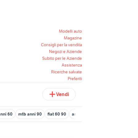
Modelli auto
Magazine
Consigli per la vendita
Negozi e Aziende
Subito per le Aziende
Assistenza
Ricerche salvate
Preferiti
Vendi
nni 60
mtb anni 90
fiat 60 90
ami elettrica
moto elettrica adu