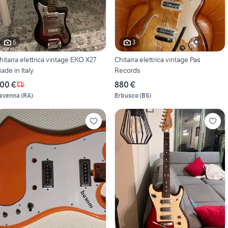
6
3
hitarra elettrica vintage EKO X27
Chitarra elettrica vintage Pas
ade in Italy
Records
00 €
880 €
avenna
(
RA
)
Erbusco
(
BS
)