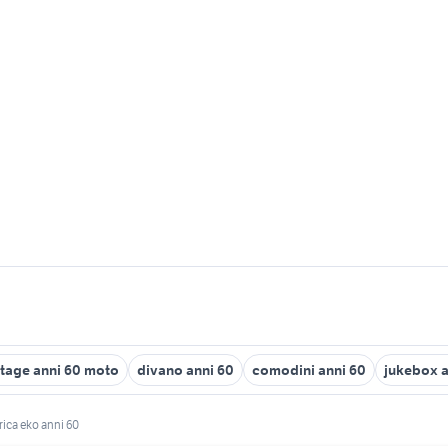
ntage anni 60 moto
divano anni 60
comodini anni 60
jukebox a
trica eko anni 60