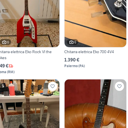
6
6
hitarra elettrica Eko Rock VI the
Chitarra elettrica Eko 700 4V4
okes
1.390 €
49 €
Palermo
(
PA
)
oma
(
RM
)