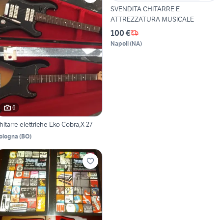
SVENDITA CHITARRE E
ATTREZZATURA MUSICALE
100 €
Napoli
(
NA
)
6
hitarre elettriche Eko Cobra,X 27
ologna
(
BO
)