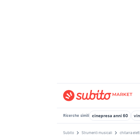
cinepresa anni 60
vi
Ricerche
simili
Subito
Strumenti musicali
chitarra elet