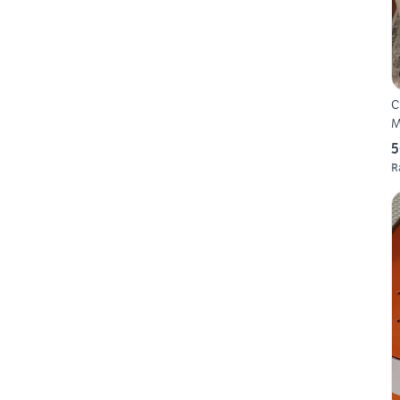
C
M
5
R