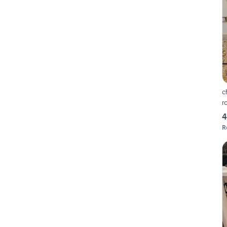
c
r
4
R