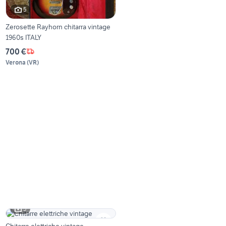
5
Zerosette Rayhorn chitarra vintage
1960s ITALY
700 €
Verona
(
VR
)
5
Chitarre elettriche vintage