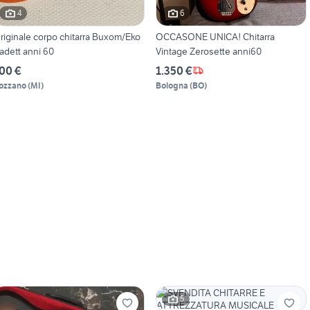
4
6
riginale corpo chitarra Buxom/Eko
OCCASONE UNICA! Chitarra
adett anni 60
Vintage Zerosette anni60
00 €
1.350 €
ozzano
(
MI
)
Bologna
(
BO
)
5