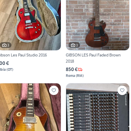
3
3
ibson Les Paul Studio 2016
GIBSON LES Paul Faded Brown
2018
00 €
850 €
lbia
(
OT
)
Roma
(
RM
)