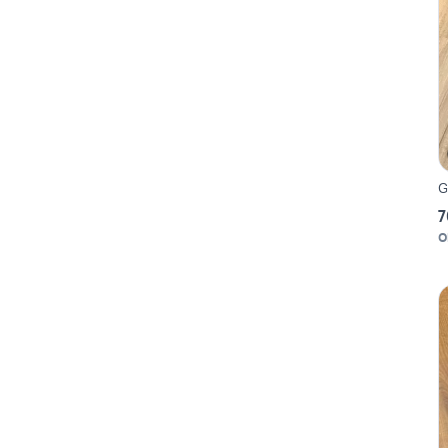
G
7
O