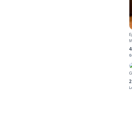
E
M
4
G
G
2
L