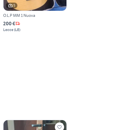
5
O.L.P MM 1 Nuova
200 €
Lecce
(
LE
)