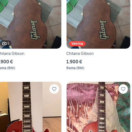
5
Vetrina
hitarra Gibson
Chitarra Gibson
.900 €
1.900 €
oma
(
RM
)
Roma
(
RM
)