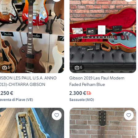
5
6
ISBON LES PAUL U.S.A. ANNO
Gibson 2019 Les Paul Modern
013)-CHITARRA GIBSON
Faded Pelham Blue
.250 €
2.300 €
oventa di Piave
(
VE
)
Sassuolo
(
MO
)