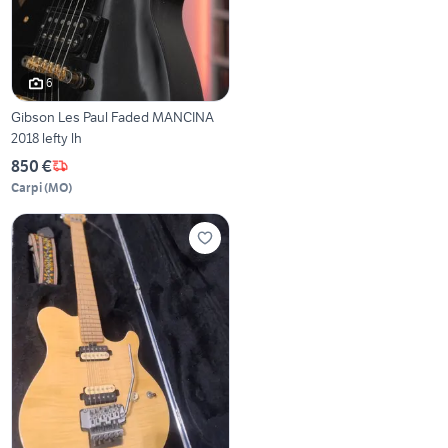
6
Gibson Les Paul Faded MANCINA
2018 lefty lh
850 €
Carpi
(
MO
)