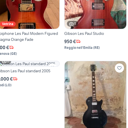
5
Vetrina
piphone Les Paul Modern Figured
Gibson Les Paul Studio
agma Orange Fade
950 €
00 €
Reggio nell'Emilia
(
RE
)
enova
(
GE
)
6
ibson Les Paul standard 2005
.000 €
odi
(
LO
)