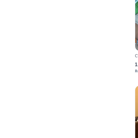
C
1
R