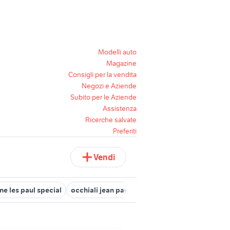
Modelli auto
Magazine
Consigli per la vendita
Negozi e Aziende
Subito per le Aziende
Assistenza
Ricerche salvate
Preferiti
Vendi
e les paul special
occhiali jean paul gaultier
eko les paul
les 