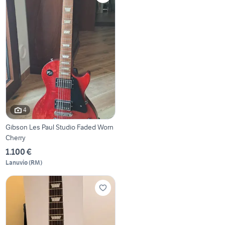
4
Gibson Les Paul Studio Faded Worn
Cherry
1.100 €
Lanuvio
(
RM
)