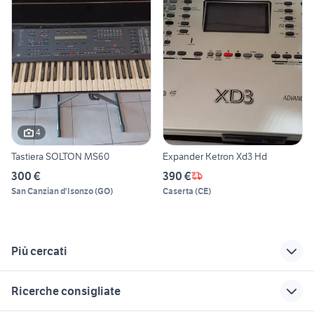
4
Tastiera SOLTON MS60
Expander Ketron Xd3 Hd
300 €
390 €
San Canzian d'Isonzo
(
GO
)
Caserta
(
CE
)
Più cercati
Correlati
Richerche simili
Suggerimenti
Ricerche consigliate
pianoforte mezza
fender stratocaster
strumenti musicali