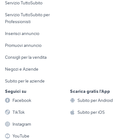
Servizio TuttoSubito
elettronica
per la casa e la
sports e hobby
Servizio TuttoSubito per
persona
Informatica
Animali
Professionisti
Arredamento e
Console e
Accessori per
Casalinghi
Inserisci annuncio
Videogiochi
animali
Elettrodomestici
Promuovi annuncio
Audio/Video
Musica e Film
Giardino e Fai da te
Consigli per la vendita
Fotografia
Libri e Riviste
Abbigliamento e
Negozi e Aziende
Telefonia
Strumenti Musicali
Accessori
Subito per le aziende
Sports
Tutto per i bambini
Seguici su
Scarica gratis l'App
Biciclette
Facebook
Subito per Android
Collezionismo
TikTok
Subito per iOS
Instagram
YouTube