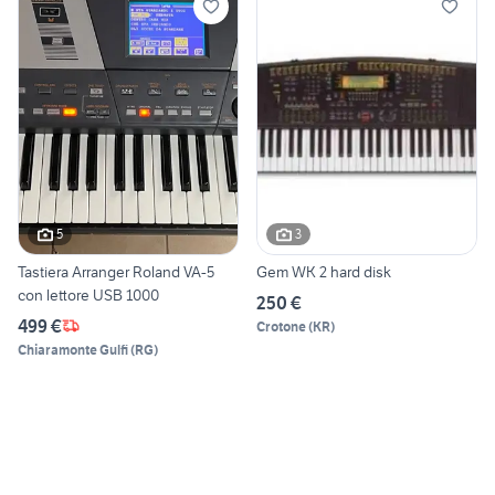
5
3
Tastiera Arranger Roland VA-5
Gem WK 2 hard disk
con lettore USB 1000
250 €
499 €
Crotone
(
KR
)
Chiaramonte Gulfi
(
RG
)