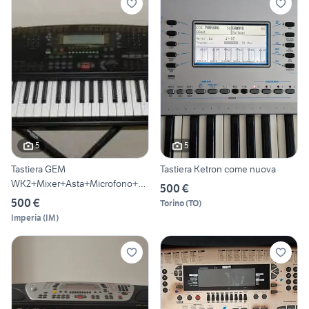
5
5
Tastiera GEM
Tastiera Ketron come nuova
WK2+Mixer+Asta+Microfono+Ca
500 €
vi+ Cassa.
500 €
Torino
(
TO
)
Imperia
(
IM
)