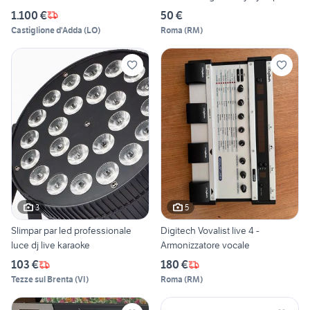
1.100 €
50 €
Castiglione d'Adda
(
LO
)
Roma
(
RM
)
3
5
Slimpar par led professionale
Digitech Vovalist live 4 -
luce dj live karaoke
Armonizzatore vocale
103 €
180 €
Tezze sul Brenta
(
VI
)
Roma
(
RM
)