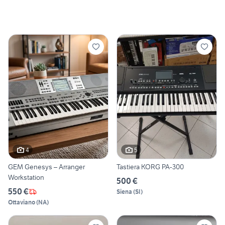
4
5
GEM Genesys – Arranger
Tastiera KORG PA-300
Workstation
500 €
550 €
Siena
(
SI
)
Ottaviano
(
NA
)