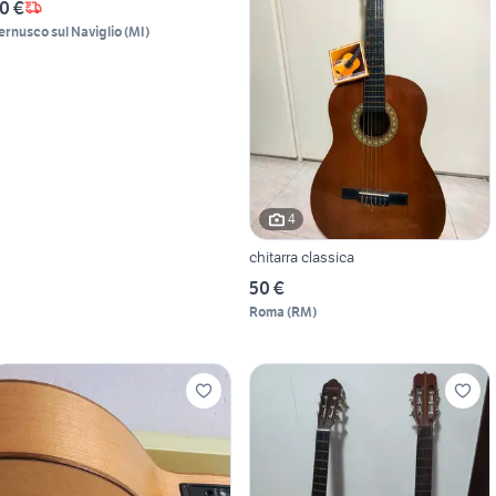
0 €
ernusco sul Naviglio
(
MI
)
4
chitarra classica
50 €
Roma
(
RM
)