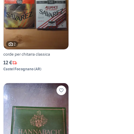
2
corde per chitarra classica
12 €
Castel Focognano
(
AR
)