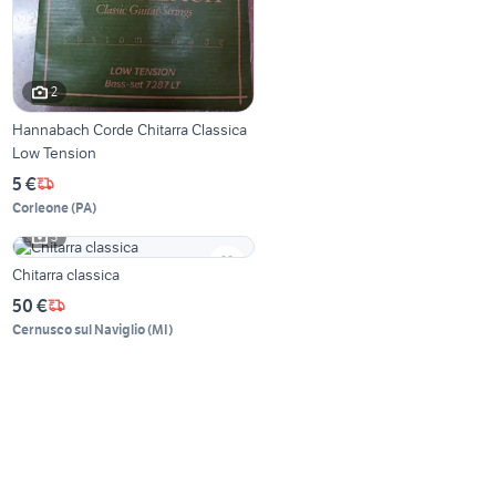
2
Hannabach Corde Chitarra Classica
Low Tension
5 €
Corleone
(
PA
)
3
Chitarra classica
50 €
Cernusco sul Naviglio
(
MI
)