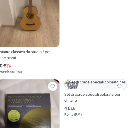
hitarra classica da studio / per
rincipianti
0 €
racciano
(
RM
)
6
Set di corde speciali colorate per
chitarra
4 €
Roma
(
RM
)