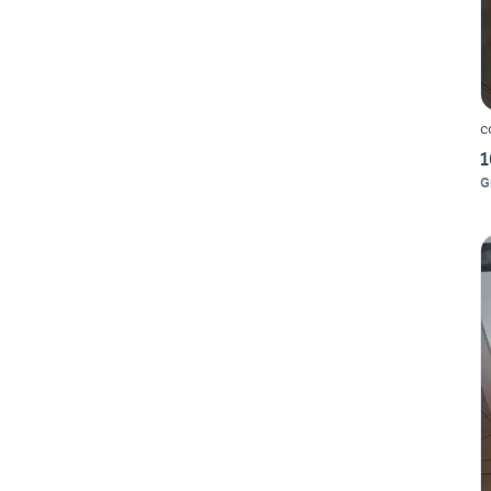
c
1
G