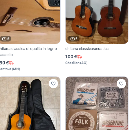
6
6
hitarra classica di qualità in legno
chitarra classica/acustica
assello
100 €
90 €
Chatillon
(
AO
)
antova
(
MN
)