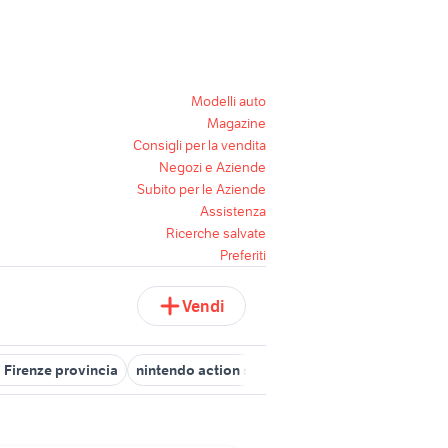
Modelli auto
Magazine
Consigli per la vendita
Negozi e Aziende
Subito per le Aziende
Assistenza
Ricerche salvate
Preferiti
Vendi
i Firenze provincia
nintendo action set
chitarra stratos
aprilia