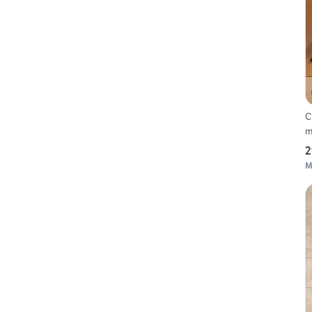
C
m
2
M