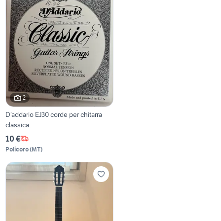
2
D’addario EJ30 corde per chitarra
classica.
10 €
Policoro
(
MT
)