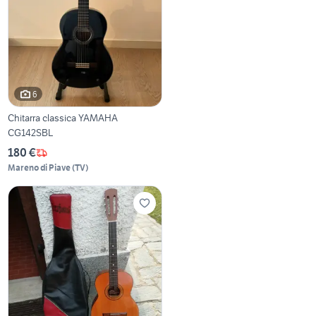
6
Chitarra classica YAMAHA
CG142SBL
180 €
Mareno di Piave
(
TV
)