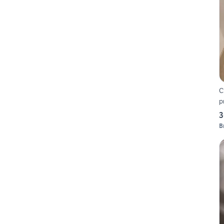
C
p
3
B