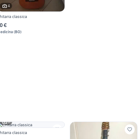
4
hitarra classica
0 €
edicina
(
BO
)
3
hitarra classica