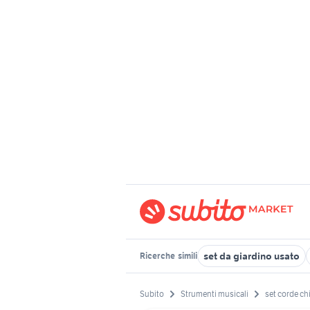
set da giardino usato
Ricerche
simili
Subito
Strumenti musicali
set corde chi