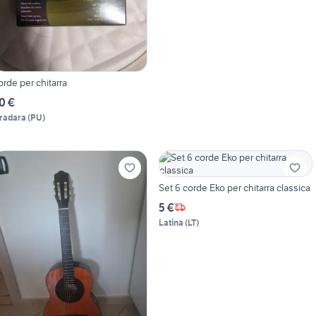
orde per chitarra
0 €
radara
(
PU
)
Set 6 corde Eko per chitarra classica
5 €
Latina
(
LT
)