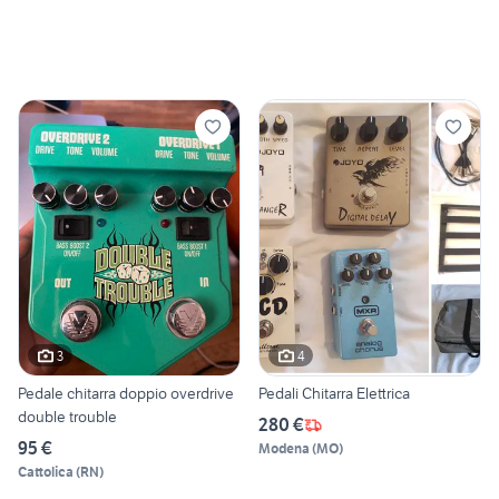
3
4
Pedale chitarra doppio overdrive
Pedali Chitarra Elettrica
double trouble
280 €
95 €
Modena
(
MO
)
Cattolica
(
RN
)