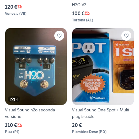
H2O V2
120 €
100 €
Venezia
(
VE
)
Tortona
(
AL
)
4
Visual Sound h2o seconda
Visual Sound One Spot + Multi
versione
plug 5 cable
110 €
20 €
Pisa
(
PI
)
Piombino Dese
(
PD
)