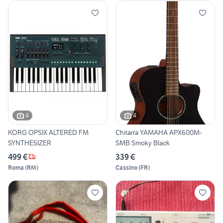
4
4
KORG OPSIX ALTERED FM
Chitarra YAMAHA APX600M-
SYNTHESIZER
SMB Smoky Black
499 €
339 €
Roma
(
RM
)
Cassino
(
FR
)