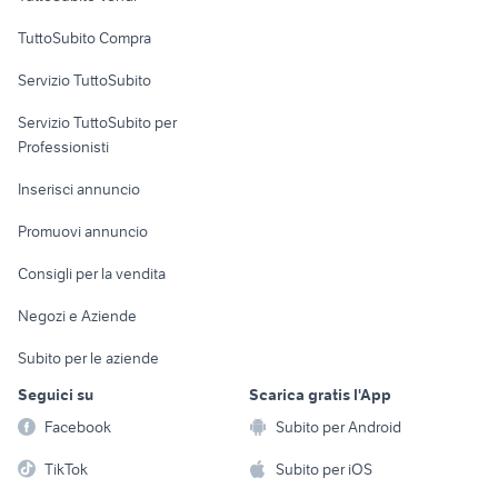
Uffici e Locali
TuttoSubito Compra
commerciali
Servizio TuttoSubito
elettronica
per la casa e la
sports e hobby
Servizio TuttoSubito per
persona
Informatica
Animali
Professionisti
Arredamento e
Console e
Accessori per
Casalinghi
Inserisci annuncio
Videogiochi
animali
Elettrodomestici
Promuovi annuncio
Audio/Video
Musica e Film
Giardino e Fai da te
Consigli per la vendita
Fotografia
Libri e Riviste
Abbigliamento e
Negozi e Aziende
Telefonia
Strumenti Musicali
Accessori
Subito per le aziende
Sports
Tutto per i bambini
Seguici su
Scarica gratis l'App
Biciclette
Facebook
Subito per Android
Collezionismo
TikTok
Subito per iOS