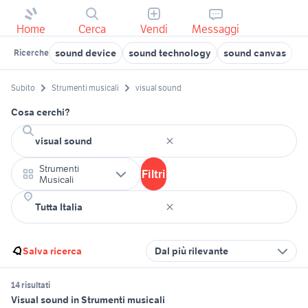
Home
Cerca
Vendi
Messaggi
sound device
sound technology
sound canvas
s
Ricerche
Subito
Strumenti musicali
visual sound
Cosa cerchi?
Strumenti
Filtri
Musicali
Salva ricerca
Dal più rilevante
14 risultati
Visual sound in Strumenti musicali