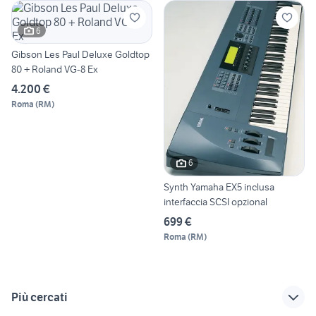
6
Gibson Les Paul Deluxe Goldtop
80 + Roland VG-8 Ex
4.200 €
Roma
(
RM
)
6
Synth Yamaha EX5 inclusa
interfaccia SCSI opzional
699 €
Roma
(
RM
)
Più cercati