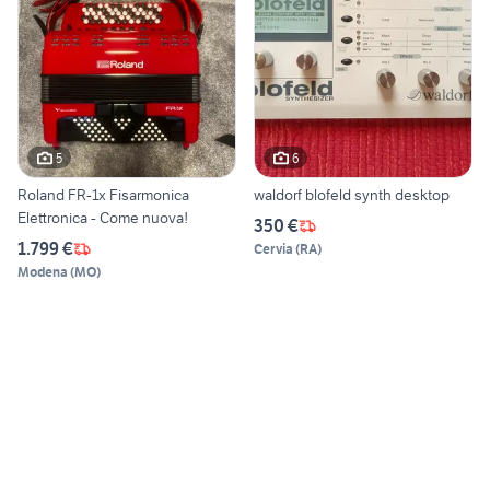
5
6
Roland FR-1x Fisarmonica
waldorf blofeld synth desktop
Elettronica - Come nuova!
350 €
1.799 €
Cervia
(
RA
)
Modena
(
MO
)