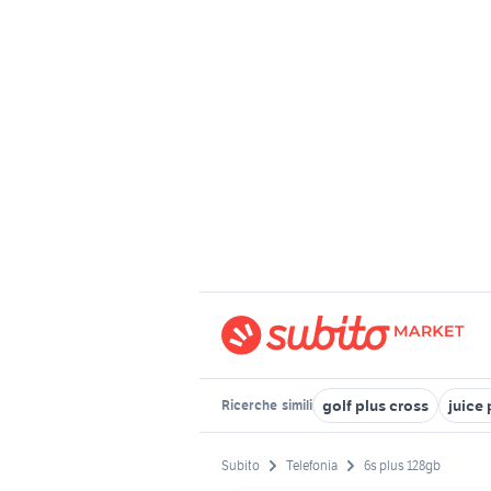
golf plus cross
juice 
Ricerche
simili
Subito
Telefonia
6s plus 128gb