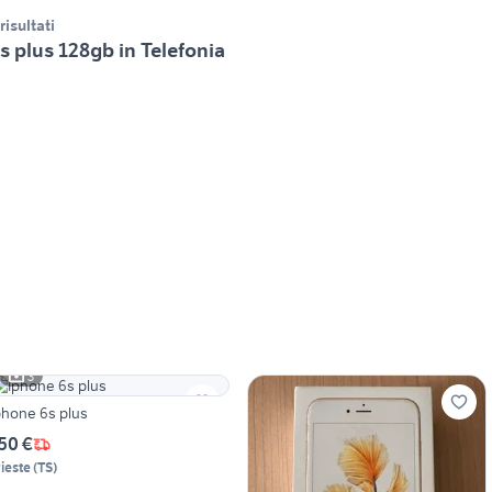
 risultati
s plus 128gb in Telefonia
3
Iphone 6s plus
50 €
rieste
(
TS
)