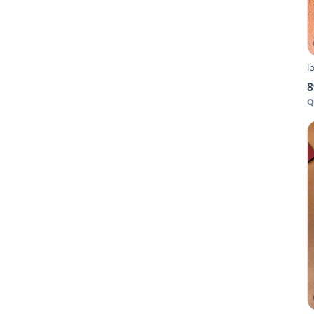
I
8
Q