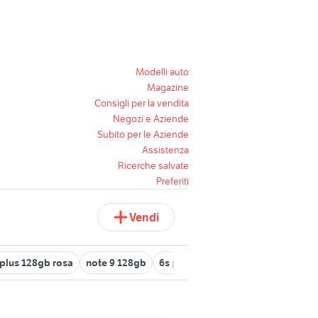
Modelli auto
Magazine
Consigli per la vendita
Negozi e Aziende
Subito per le Aziende
Assistenza
Ricerche salvate
Preferiti
Vendi
 plus 128gb rosa
note 9 128gb
6s plus
apple 7 plus 128gb
ga