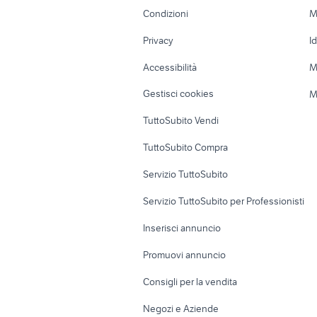
Accessori Moto
Terreni e rustic
Condizioni
M
Nautica
Garage e box
Privacy
I
Caravan e Camper
Loft, mansarde 
Accessibilità
M
Veicoli commerciali
Case vacanza
Gestisci cookies
M
Uffici e Locali
TuttoSubito Vendi
commerciali
TuttoSubito Compra
Servizio TuttoSubito
Servizio TuttoSubito per Professionisti
Inserisci annuncio
Promuovi annuncio
Consigli per la vendita
Negozi e Aziende