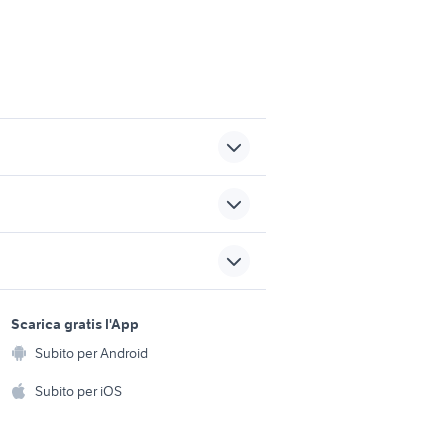
apple watch 38
reflex nikon d7200
samsung sicilia
sports e hobby
a
Scarica gratis l'App
caricabatterie lg telefonia
Animali
Subito per Android
ento e
Accessori per animali
hi
Subito per iOS
Musica e Film
omestici