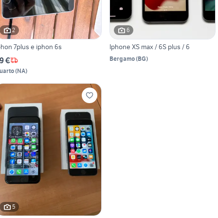
2
6
phon 7plus e iphon 6s
Iphone XS max / 6S plus / 6
Bergamo
(
BG
)
9 €
uarto
(
NA
)
5