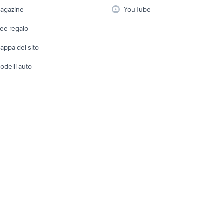
i
Fotografia
Giardino 
agazine
YouTube
Attrezzature di lavoro
Telefonia
Abbigli
dee regalo
Accesso
e altro
appa del sito
Tutto per
odelli auto