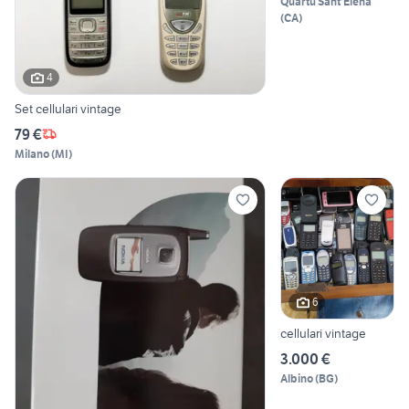
Quartu Sant'Elena
(
CA
)
4
Set cellulari vintage
79 €
Milano
(
MI
)
6
cellulari vintage
3.000 €
Albino
(
BG
)