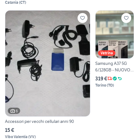
Catania
(
CT
)
Vetrina
Samsung A37 5G
6/128GB - NUOVO
SIGILLATO
319 €
Torino
(
TO
)
6
Accessori per vecchi cellulari anni 90
15 €
Vibo Valentia
(
VV
)