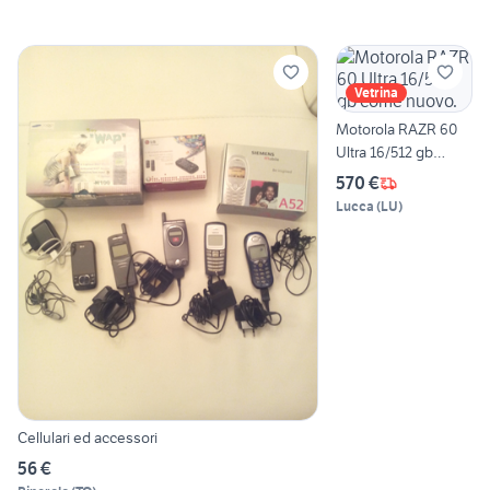
Vetrina
Motorola RAZR 60
Ultra 16/512 gb
come nuovo.
570 €
Lucca
(
LU
)
Cellulari ed accessori
56 €