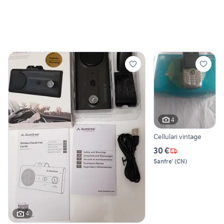
4
Cellulari vintage
30 €
Sanfre'
(
CN
)
4