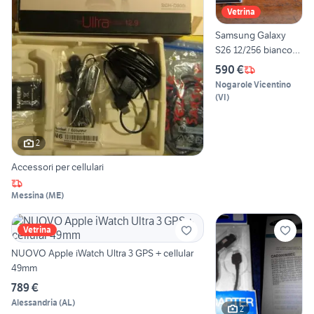
Vetrina
Samsung Galaxy
S26 12/256 bianco
nuovo + cover Ben
590 €
Nogarole Vicentino
(
VI
)
2
Accessori per cellulari
Messina
(
ME
)
Vetrina
NUOVO Apple iWatch Ultra 3 GPS + cellular
49mm
789 €
Alessandria
(
AL
)
2