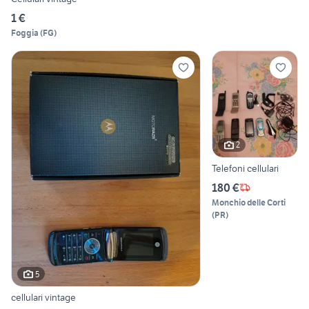
1 €
Foggia
(
FG
)
2
Telefoni cellulari
180 €
Monchio delle Corti
(
PR
)
5
cellulari vintage