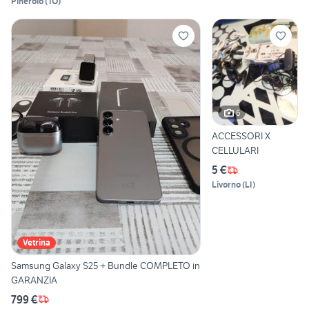
Pinerolo
(
TO
)
6
ACCESSORI X
CELLULARI
5 €
Livorno
(
LI
)
Vetrina
Samsung Galaxy S25 + Bundle COMPLETO in
GARANZIA
799 €