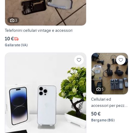
3
Telefonini cellulari vintage e accessori
10 €
Gallarate
(
VA
)
5
Cellulari ed
accessori per pezzi
ricambio
50 €
Bergamo
(
BG
)