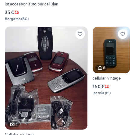
kit accessori auto per cellulari
35 €
Bergamo
(
BG
)
6
cellulari vintage
150 €
Isernia
(
IS
)
4
Cellulari vintage