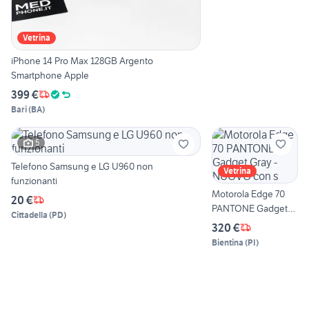
Vetrina
iPhone 14 Pro Max 128GB Argento
Smartphone Apple
399 €
Bari
(
BA
)
5
Telefono Samsung e LG U960 non
Vetrina
funzionanti
Motorola Edge 70
20 €
PANTONE Gadget
Cittadella
(
PD
)
Gray - NUOVO con s
320 €
Bientina
(
PI
)