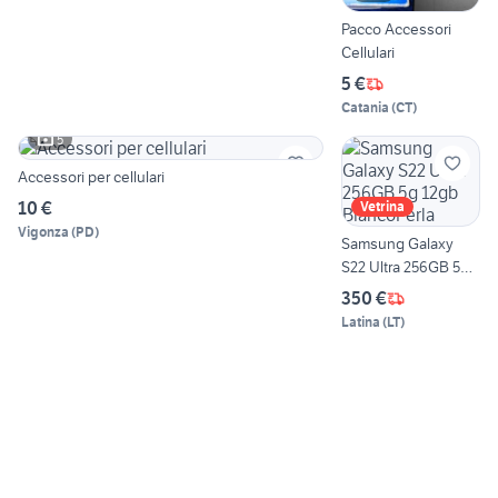
Pacco Accessori
Cellulari
5 €
Catania
(
CT
)
5
Accessori per cellulari
10 €
Vetrina
Vigonza
(
PD
)
Samsung Galaxy
S22 Ultra 256GB 5g
12gb BiancoPerla
350 €
Latina
(
LT
)