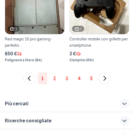
2
3
Red magic 10 pro gaming-
Controller mobile con grilletti per
perfetto .
smartphone
650 €
3 €
Polignano a Mare
(
BA
)
Ciampino
(
RM
)
1
2
3
4
5
Più cercati
Correlati
Richerche simili
Suggerimenti
Ricerche consigliate
smartphone
telefonia
samsung 24
compact
Monterotondo
telefonia Sesto San Giovanni
lg u8120
apple xs max