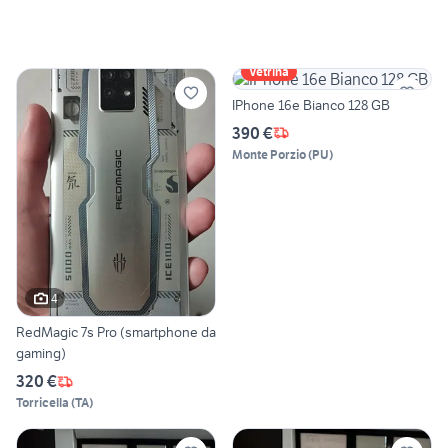
Vetrina
IPhone 16e Bianco 128 GB
390 €
Monte Porzio
(
PU
)
4
RedMagic 7s Pro (smartphone da
gaming)
320 €
Torricella
(
TA
)