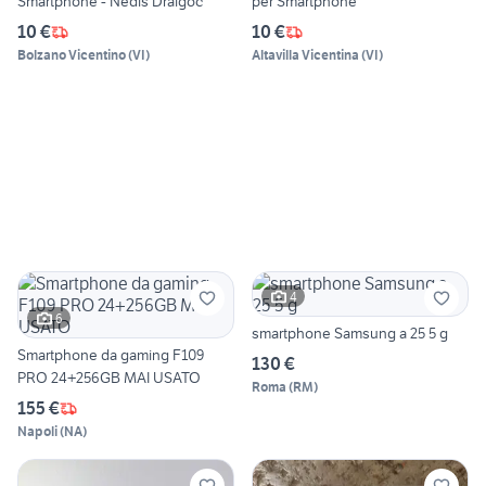
Smartphone - Nedis Draigoc
per Smartphone
10 €
10 €
Bolzano Vicentino
(
VI
)
Altavilla Vicentina
(
VI
)
4
6
smartphone Samsung a 25 5 g
Smartphone da gaming F109
130 €
PRO 24+256GB MAI USATO
Roma
(
RM
)
155 €
Napoli
(
NA
)