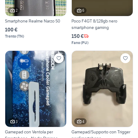
2
6
Smartphone Realme Narzo 50
Poco F4GT 8/128gb nero
smartphone gaming
100 €
150 €
Trento
(
TN
)
Fano
(
PU
)
3
4
Gamepad con Ventola per
Gamepad/Supporto con Trigger