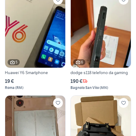
5
6
Huawei Y6 Smartphone
dodge s118 telefono da gaming
19 €
190 €
Roma
(
RM
)
Bagnolo San Vito
(
MN
)