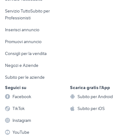
elettronica
per la casa e la
sports e hobby
Servizio TuttoSubito per
persona
Informatica
Animali
Professionisti
Arredamento e
Console e
Accessori per
Casalinghi
Inserisci annuncio
Videogiochi
animali
Elettrodomestici
Promuovi annuncio
Audio/Video
Musica e Film
Giardino e Fai da te
Consigli per la vendita
Fotografia
Libri e Riviste
Abbigliamento e
Negozi e Aziende
Telefonia
Strumenti Musicali
Accessori
Subito per le aziende
Sports
Tutto per i bambini
Seguici su
Scarica gratis l'App
Biciclette
Facebook
Subito per Android
Collezionismo
TikTok
Subito per iOS
Instagram
YouTube