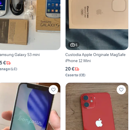
6
amsung Galaxy S3 mini
Custodia Apple Originale MagSafe
iPhone 12 Mini
5 €
20 €
snago
(
LC
)
Caserta
(
CE
)