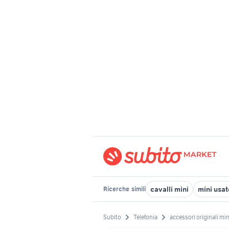
cavalli mini
mini usa
Ricerche
simili
Subito
Telefonia
accessori originali min