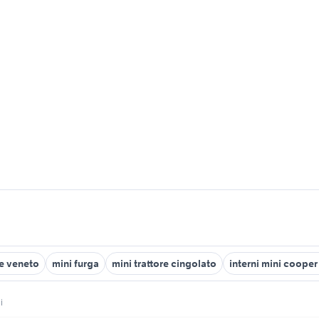
te veneto
mini furga
mini trattore cingolato
interni mini cooper
i