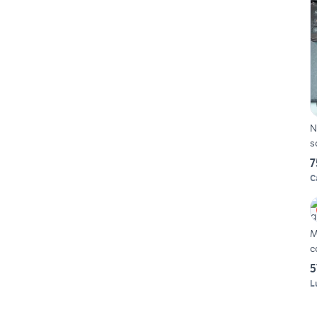
N
s
7
C
M
c
5
L