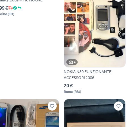
99 €
orino
(
TO
)
4
NOKIA N80 FUNZIONANTE
ACCESSORI 2006
20 €
Roma
(
RM
)