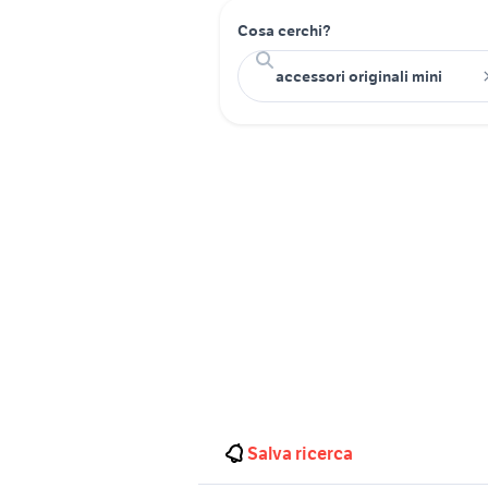
Cosa cerchi?
Salva ricerca