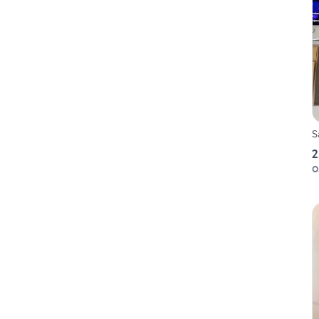
S
2
O