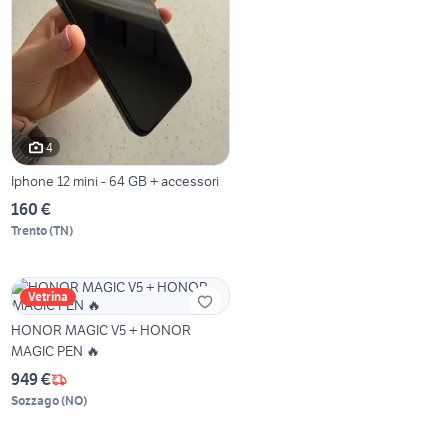
4
Iphone 12 mini - 64 GB + accessori
160 €
Trento
(
TN
)
Vetrina
HONOR MAGIC V5 + HONOR
MAGIC PEN 🔥
949 €
Sozzago
(
NO
)