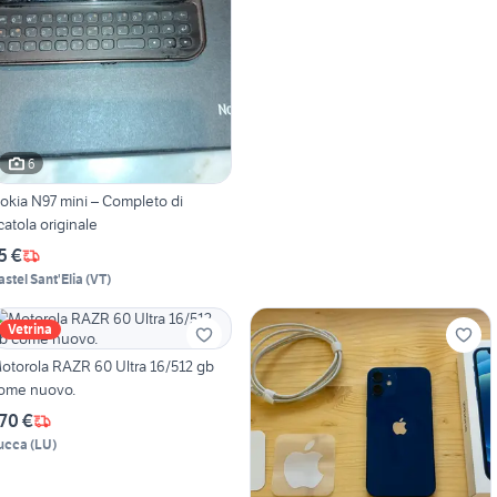
6
okia N97 mini – Completo di
catola originale
5 €
astel Sant'Elia
(
VT
)
Vetrina
otorola RAZR 60 Ultra 16/512 gb
ome nuovo.
70 €
ucca
(
LU
)