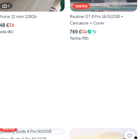
6
Vetrina
Phone 12 mini 128Gb
Realme GT 8 Pro 16/512GB +
Caricatore + Cover
48 €
769 €
iella
(
BI
)
Torino
(
TO
)
Vetrina
alaxy Buds 4 Pro NUOVE