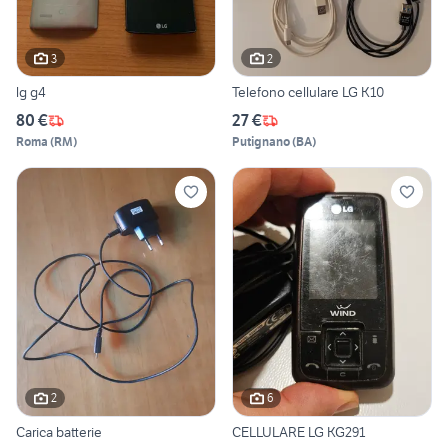
3
2
lg g4
Telefono cellulare LG K10
80 €
27 €
Roma
(
RM
)
Putignano
(
BA
)
2
6
Carica batterie
CELLULARE LG KG291