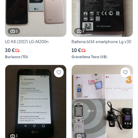
6
4
LG K8 (2017) LG-M200n
Batteria bl34 smartphone Lg v30
30 €
10 €
Buriasco
(
TO
)
Gravellona Toce
(
VB
)
3
5