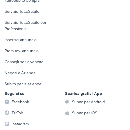
TuttoSubito Compra
commerciali
Servizio TuttoSubito
elettronica
per la casa e la
sports e hobby
Servizio TuttoSubito per
persona
Informatica
Animali
Professionisti
Arredamento e
Console e
Accessori per
Casalinghi
Inserisci annuncio
Videogiochi
animali
Elettrodomestici
Promuovi annuncio
Audio/Video
Musica e Film
Giardino e Fai da te
Consigli per la vendita
Fotografia
Libri e Riviste
Abbigliamento e
Negozi e Aziende
Telefonia
Strumenti Musicali
Accessori
Subito per le aziende
Sports
Tutto per i bambini
Seguici su
Scarica gratis l'App
Biciclette
Facebook
Subito per Android
Collezionismo
TikTok
Subito per iOS
Instagram