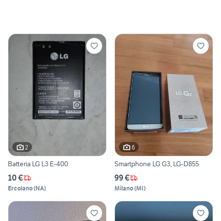
2
6
Batteria LG L3 E-400
Smartphone LG G3, LG-D855
10 €
99 €
Ercolano
(
NA
)
Milano
(
MI
)