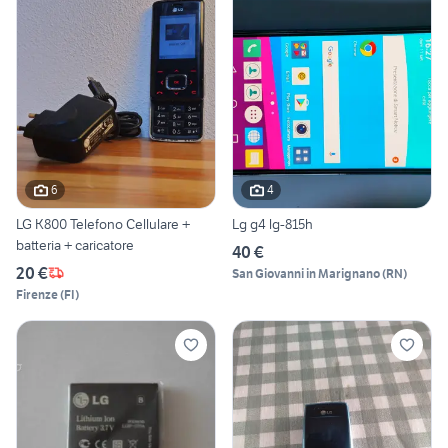
6
4
LG K800 Telefono Cellulare +
Lg g4 lg-815h
batteria + caricatore
40 €
20 €
San Giovanni in Marignano
(
RN
)
Firenze
(
FI
)