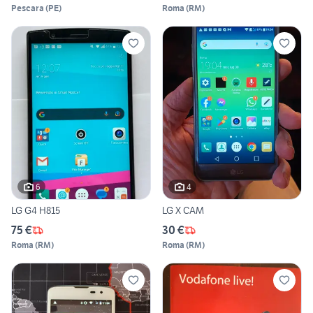
Pescara
(
PE
)
Roma
(
RM
)
6
4
LG G4 H815
LG X CAM
75 €
30 €
Roma
(
RM
)
Roma
(
RM
)