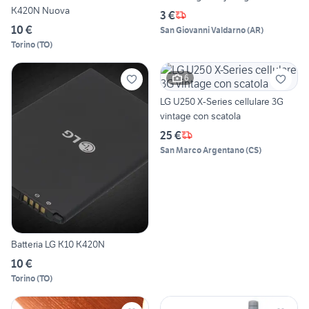
K420N Nuova
3 €
10 €
San Giovanni Valdarno
(
AR
)
Torino
(
TO
)
6
LG U250 X-Series cellulare 3G
vintage con scatola
25 €
San Marco Argentano
(
CS
)
Batteria LG K10 K420N
10 €
Torino
(
TO
)