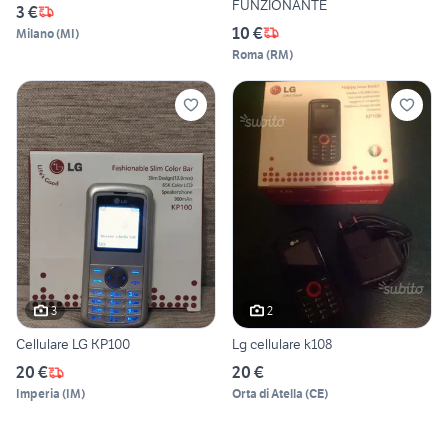
FUNZIONANTE
3 €
10 €
Milano
(
MI
)
Roma
(
RM
)
3
2
Cellulare LG KP100
Lg cellulare k108
20 €
20 €
Imperia
(
IM
)
Orta di Atella
(
CE
)