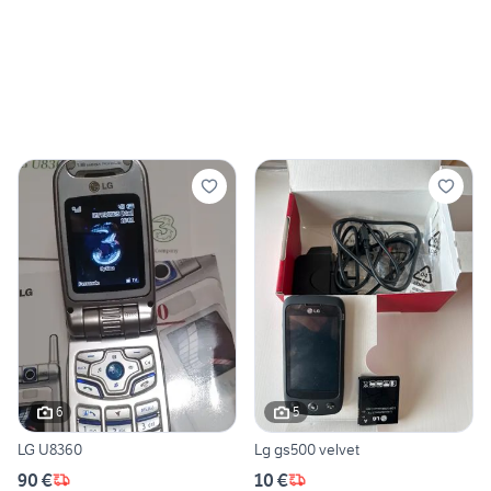
6
5
LG U8360
Lg gs500 velvet
90 €
10 €