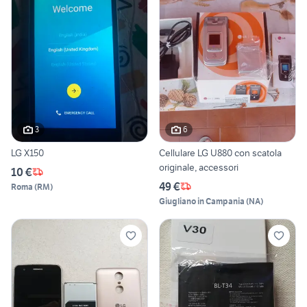
3
6
LG X150
Cellulare LG U880 con scatola
originale, accessori
10 €
49 €
Roma
(
RM
)
Giugliano in Campania
(
NA
)