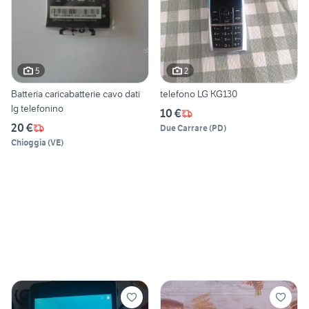
5
2
Batteria caricabatterie cavo dati
telefono LG KG130
lg telefonino
10 €
20 €
Due Carrare
(
PD
)
Chioggia
(
VE
)