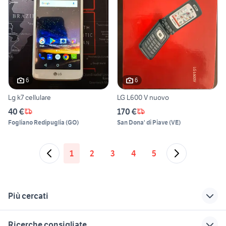
6
6
Lg k7 cellulare
LG L600 V nuovo
40 €
170 €
Fogliano Redipuglia
(
GO
)
San Dona' di Piave
(
VE
)
1
2
3
4
5
Più cercati
Correlati
Richerche simili
Suggerimenti
Ricerche consigliate