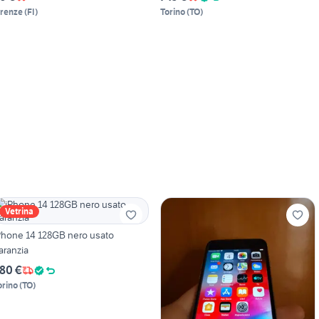
irenze
(
FI
)
Torino
(
TO
)
Vetrina
Phone 14 128GB nero usato
aranzia
80 €
orino
(
TO
)