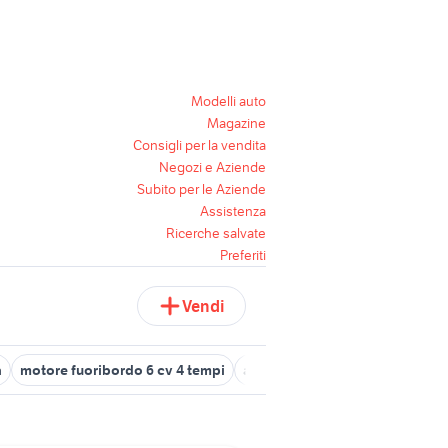
Modelli auto
Magazine
Consigli per la vendita
Negozi e Aziende
Subito per le Aziende
Assistenza
Ricerche salvate
Preferiti
Vendi
a
motore fuoribordo 6 cv 4 tempi
audi a6 berlina
mercedes 6 ci