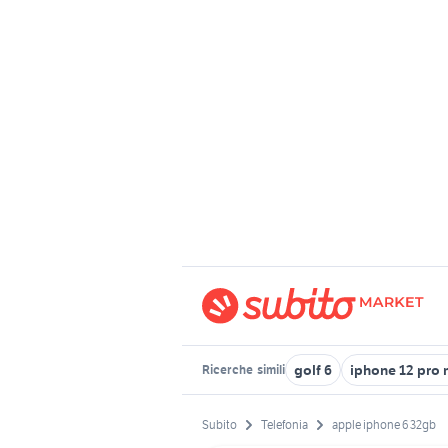
golf 6
iphone 12 pro 
Ricerche
simili
Subito
Telefonia
apple iphone 6 32gb