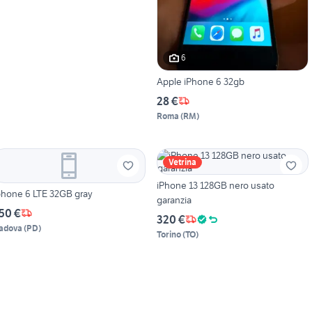
6
Apple iPhone 6 32gb
28 €
Roma
(
RM
)
Vetrina
iPhone 13 128GB nero usato
phone 6 LTE 32GB gray
garanzia
50 €
320 €
adova
(
PD
)
Torino
(
TO
)