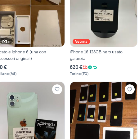
3
Vetrina
catole Iphone 6 (una con
iPhone 16 128GB nero usato
ccessori originali)
garanzia
0 €
620 €
ilano
(
MI
)
Torino
(
TO
)