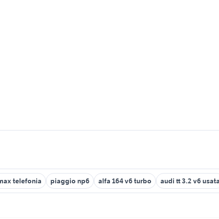
max telefonia
piaggio np6
alfa 164 v6 turbo
audi tt 3.2 v6 usat