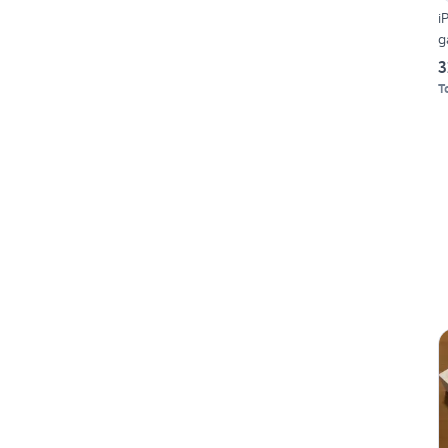
i
g
3
T