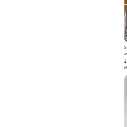
S
a
2
M