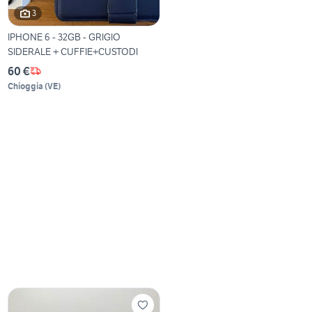
3
IPHONE 6 - 32GB - GRIGIO
SIDERALE + CUFFIE+CUSTODI
60 €
Chioggia
(
VE
)