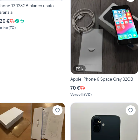
Phone 13 128GB bianco usato
aranzia
20 €
orino
(
TO
)
5
Apple iPhone 6 Space Gray 32GB
70 €
Vercelli
(
VC
)