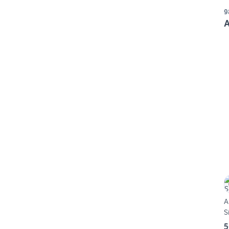
9
A
A
S
5