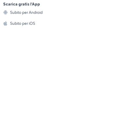
a
Scarica gratis l'App
smartphone sassuolo
Animali
Subito per Android
ento e
Accessori per animali
hi
Subito per iOS
Musica e Film
omestici
Libri e Riviste
e Fai da te
Strumenti Musicali
amento e
ri
Sports
 i bambini
Biciclette
Collezionismo