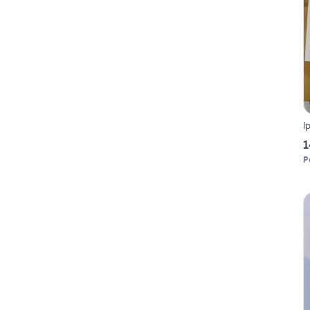
I
1
P