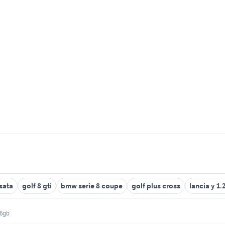
usata
golf 8 gti
bmw serie 8 coupe
golf plus cross
lancia y 1.
56gb