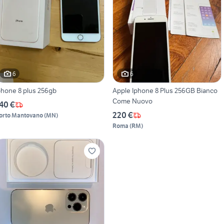
6
6
phone 8 plus 256gb
Apple Iphone 8 Plus 256GB Bianco
Come Nuovo
40 €
220 €
orto Mantovano
(
MN
)
Roma
(
RM
)