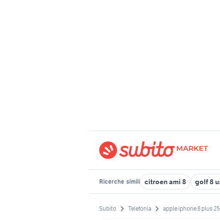
citroen ami 8
golf 8 
Ricerche
simili
Subito
Telefonia
apple iphone 8 plus 2