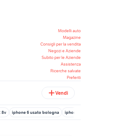
Modelli auto
Magazine
Consigli per la vendita
Negozi e Aziende
Subito per le Aziende
Assistenza
Ricerche salvate
Preferiti
Vendi
2 8v
iphone 6 usato bologna
iphone 12 pro max telefonia
appl