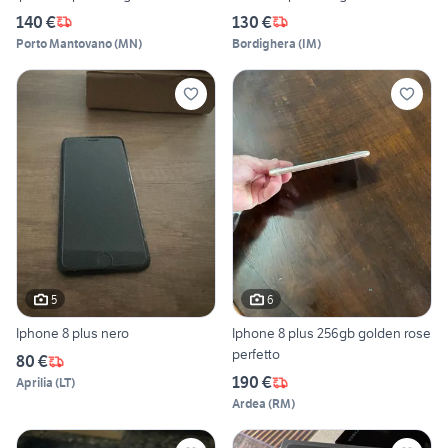
140 €
130 €
Porto Mantovano
(
MN
)
Bordighera
(
IM
)
5
6
Iphone 8 plus nero
Iphone 8 plus 256gb golden rose
perfetto
80 €
190 €
Aprilia
(
LT
)
Ardea
(
RM
)