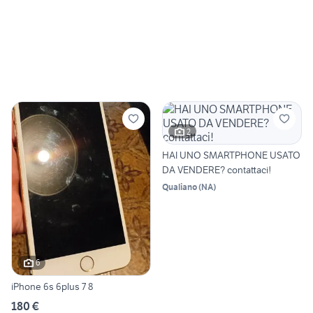
2
HAI UNO SMARTPHONE USATO
DA VENDERE? contattaci!
Qualiano
(
NA
)
6
iPhone 6s 6plus 7 8
180 €