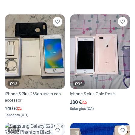
3
6
iPhone 8 Plus 256gb usato con
Iphone 8 plus Gold Rosè
accessori
180 €
140 €
Selargius
(
CA
)
Tarcento
(
UD
)
6