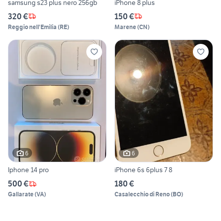
samsung s23 plus nero 256gb
iPhone 8 plus
320 €
150 €
Reggio nell'Emilia
(
RE
)
Marene
(
CN
)
6
6
Iphone 14 pro
iPhone 6s 6plus 7 8
500 €
180 €
Gallarate
(
VA
)
Casalecchio di Reno
(
BO
)