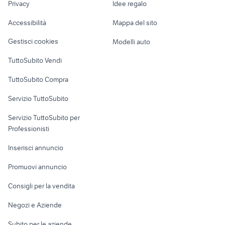
samsung galaxy s10
apple watch s2
Privacy
Idee regalo
Garage e box
Caravan e Camper
Accessibilità
Mappa del sito
Loft, mansarde e
Veicoli commerciali
altro
Gestisci cookies
Modelli auto
Case vacanza
TuttoSubito Vendi
Uffici e Locali
TuttoSubito Compra
commerciali
Servizio TuttoSubito
elettronica
per la casa e la
sports e hobby
Servizio TuttoSubito per
persona
Informatica
Animali
Professionisti
Arredamento e
Console e
Accessori per
Casalinghi
Inserisci annuncio
Videogiochi
animali
Elettrodomestici
Promuovi annuncio
Audio/Video
Musica e Film
Giardino e Fai da te
Consigli per la vendita
Fotografia
Libri e Riviste
Abbigliamento e
Negozi e Aziende
Telefonia
Strumenti Musicali
Accessori
Subito per le aziende