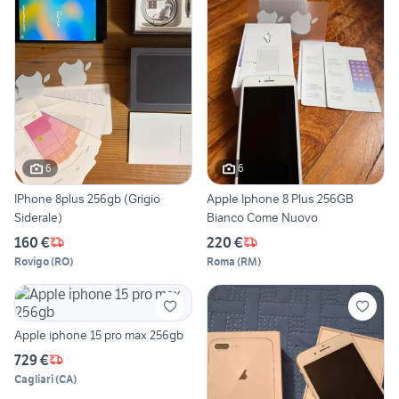
6
6
IPhone 8plus 256gb (Grigio
Apple Iphone 8 Plus 256GB
Siderale)
Bianco Come Nuovo
160 €
220 €
Rovigo
(
RO
)
Roma
(
RM
)
Apple iphone 15 pro max 256gb
729 €
Cagliari
(
CA
)