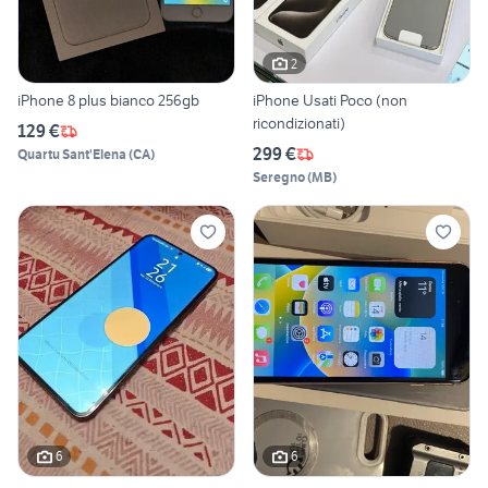
2
iPhone 8 plus bianco 256gb
iPhone Usati Poco (non
ricondizionati)
129 €
299 €
Quartu Sant'Elena
(
CA
)
Seregno
(
MB
)
6
6