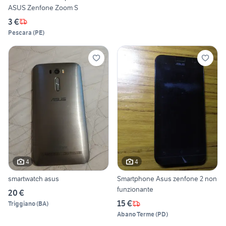
ASUS Zenfone Zoom S
3 €
Pescara
(
PE
)
4
4
smartwatch asus
Smartphone Asus zenfone 2 non
funzionante
20 €
15 €
Triggiano
(
BA
)
Abano Terme
(
PD
)