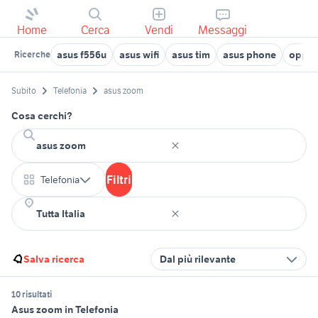
Home
Cerca
Vendi
Messaggi
asus f556u
asus wifi
asus tim
asus phone
oppo 
Ricerche
Subito
Telefonia
asus zoom
Cosa cerchi?
Filtri
Telefonia
Salva ricerca
Dal più rilevante
10 risultati
Asus zoom in Telefonia