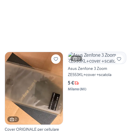
3
Asus Zenfone 3 Zoom
ZE553KL+cover +scatola
5 €
Milano
(
MI
)
2
Cover ORIGINALE per cellulare