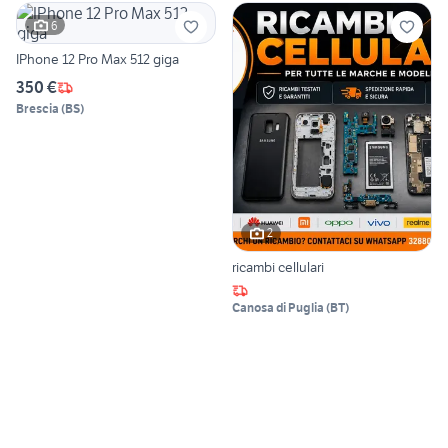
6
IPhone 12 Pro Max 512 giga
350 €
Brescia
(
BS
)
2
ricambi cellulari
Canosa di Puglia
(
BT
)