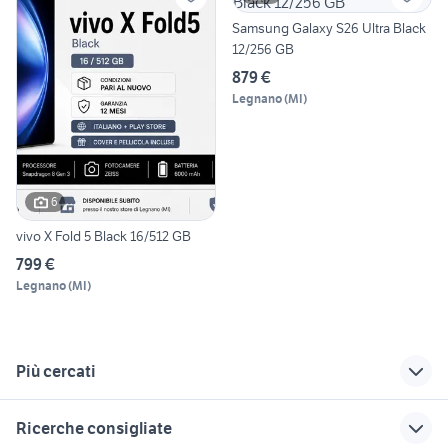
Samsung Galaxy S26 Ultra Black
12/256 GB
879 €
Legnano
(
MI
)
6
vivo X Fold 5 Black 16/512 GB
799 €
Legnano
(
MI
)
Più cercati
Correlati
Richerche simili
Suggerimenti
Ricerche consigliate
asus pro 3
samsung telefonia
telefonia Assisi