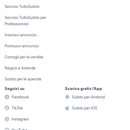
Servizio TuttoSubito
elettronica
per la casa e la
sports e hobby
Servizio TuttoSubito per
persona
Informatica
Animali
Professionisti
Arredamento e
Console e
Accessori per
Casalinghi
Inserisci annuncio
Videogiochi
animali
Elettrodomestici
Promuovi annuncio
Audio/Video
Musica e Film
Giardino e Fai da te
Consigli per la vendita
Fotografia
Libri e Riviste
Abbigliamento e
Negozi e Aziende
Telefonia
Strumenti Musicali
Accessori
Subito per le aziende
Sports
Tutto per i bambini
Seguici su
Scarica gratis l'App
Biciclette
Facebook
Subito per Android
Collezionismo
TikTok
Subito per iOS
Instagram
YouTube