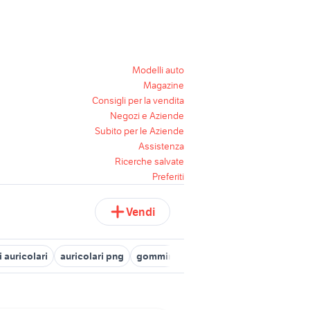
Modelli auto
Magazine
Consigli per la vendita
Negozi e Aziende
Subito per le Aziende
Assistenza
Ricerche salvate
Preferiti
Vendi
i auricolari
auricolari png
gommini per auricolari
auricolare ce