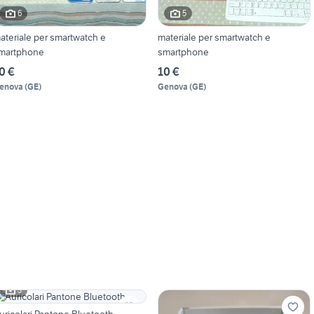
6
5
ateriale per smartwatch e
materiale per smartwatch e
martphone
smartphone
0 €
10 €
enova
(
GE
)
Genova
(
GE
)
3
uricolari Pantone Bluetooth.