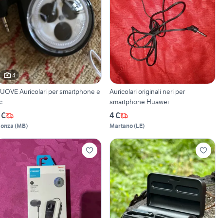
4
UOVE Auricolari per smartphone e
Auricolari originali neri per
c
smartphone Huawei
 €
4 €
onza
(
MB
)
Martano
(
LE
)