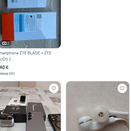
2
martphone ZTE BLADE + ZTE
UDS 2
40 €
hiene
(
VI
)