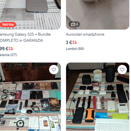
4
Vetrina
amsung Galaxy S25 + Bundle
Auricolari smartphone.
OMPLETO in GARANZIA
3 €
99 €
Lentini
(
SR
)
atania
(
CT
)