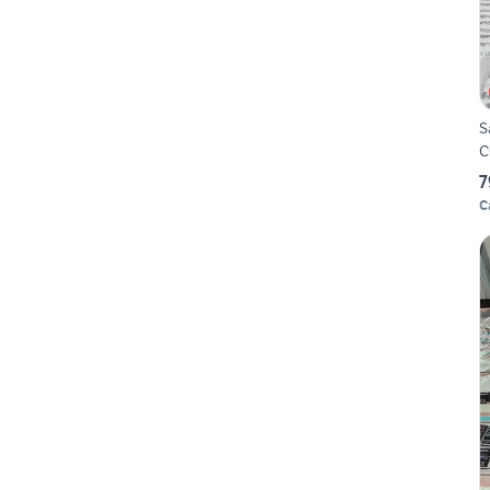
S
C
7
C