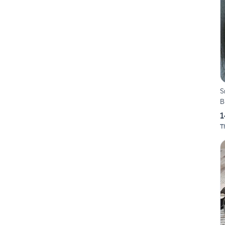
S
B
1
T