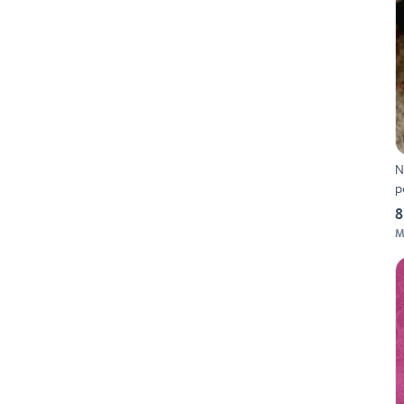
N
p
8
M