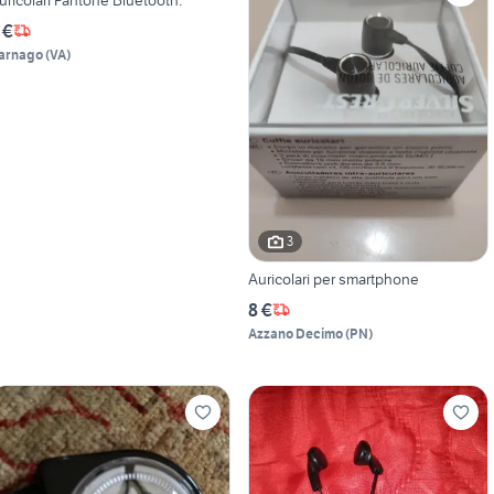
 €
arnago
(
VA
)
3
Auricolari per smartphone
8 €
Azzano Decimo
(
PN
)