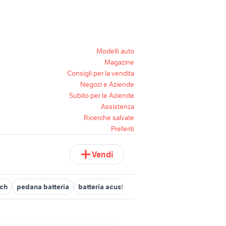
Modelli auto
Magazine
Consigli per la vendita
Negozi e Aziende
Subito per le Aziende
Assistenza
Ricerche salvate
Preferiti
Vendi
sch
pedana batteria
batteria acustica professionale
batteria bi