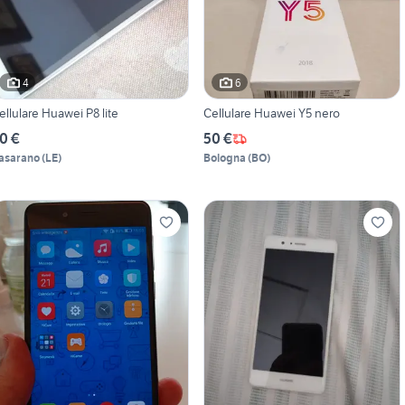
4
6
ellulare Huawei P8 lite
Cellulare Huawei Y5 nero
0 €
50 €
asarano
(
LE
)
Bologna
(
BO
)