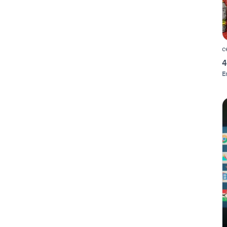
c
4
E