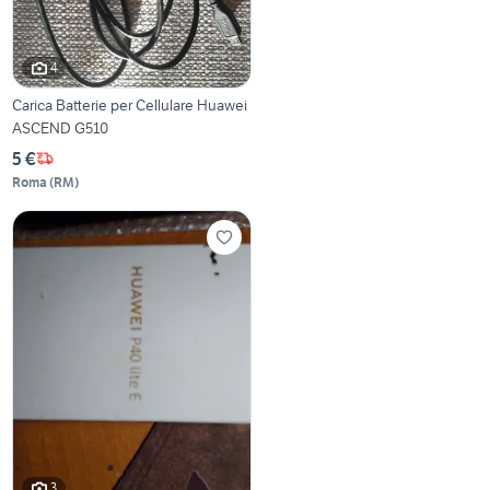
4
Carica Batterie per Cellulare Huawei
ASCEND G510
5 €
Roma
(
RM
)
3