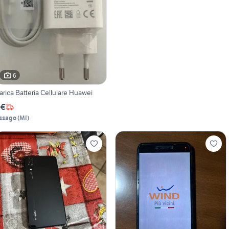
6
arica Batteria Cellulare Huawei
 €
ssago
(
MI
)