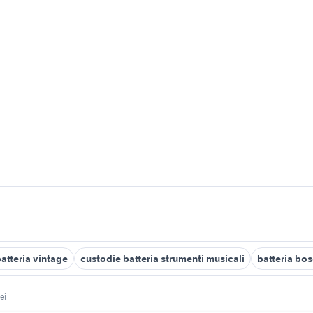
atteria vintage
custodie batteria strumenti musicali
batteria bo
ei