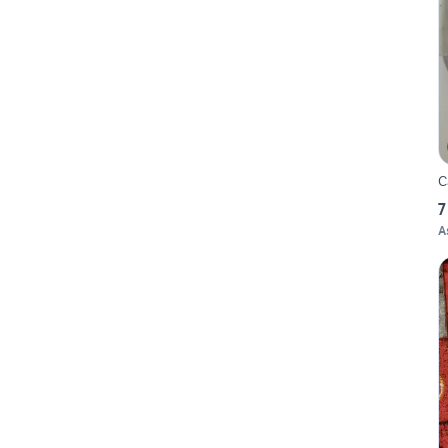
C
7
A