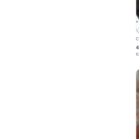
C
4
C