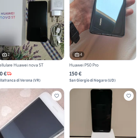
2
4
ellulare Huawei nova 5T
Huawei P50 Pro
0 €
150 €
illafranca di Verona
(
VR
)
San Giorgio di Nogaro
(
UD
)