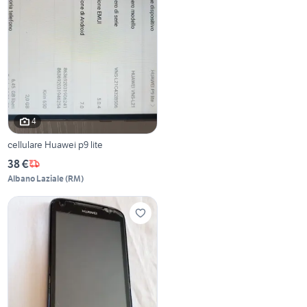
4
cellulare Huawei p9 lite
38 €
Albano Laziale
(
RM
)