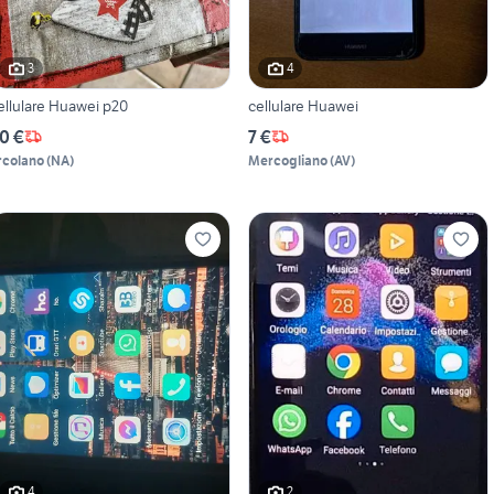
3
4
ellulare Huawei p20
cellulare Huawei
0 €
7 €
rcolano
(
NA
)
Mercogliano
(
AV
)
4
2