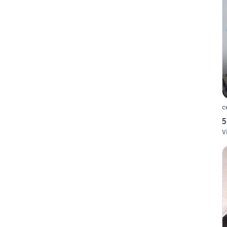
c
5
V