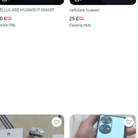
ELLULARE HUAWEI P SMART
cellulare huawei
0 €
25 €
orino
(
TO
)
Casoria
(
NA
)