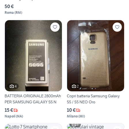
50 €
Roma
(
RM
)
4
2
BATTERIA ORIGINALE 2800mAh
Copri batteria Samsung Galaxy
PER SAMSUNG GALAXY S5 N
S5 / S5 NEO Oro
15 €
10 €
Napoli
(
NA
)
Milano
(
MI
)
6