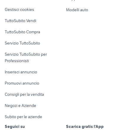
Veicoli commerciali
altro
Gestisci cookies
Modelli auto
Case vacanza
TuttoSubito Vendi
Uffici e Locali
TuttoSubito Compra
commerciali
Servizio TuttoSubito
elettronica
per la casa e la
sports e hobby
Servizio TuttoSubito per
persona
Informatica
Animali
Professionisti
Arredamento e
Console e
Accessori per
Casalinghi
Inserisci annuncio
Videogiochi
animali
Elettrodomestici
Promuovi annuncio
Audio/Video
Musica e Film
Giardino e Fai da te
Consigli per la vendita
Fotografia
Libri e Riviste
Abbigliamento e
Negozi e Aziende
Telefonia
Strumenti Musicali
Accessori
Subito per le aziende
Sports
Tutto per i bambini
Seguici su
Scarica gratis l'App
Biciclette