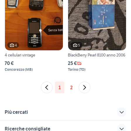
4
5
4 cellulari vintage
BlackBerry Pearl 8100 anno 2006
70 €
25 €
Concorezzo
(
MB
)
Torino
(
TO
)
1
2
Più cercati
Correlati
Richerche simili
Suggerimenti
Ricerche consigliate