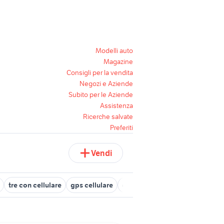
Modelli auto
Magazine
Consigli per la vendita
Negozi e Aziende
Subito per le Aziende
Assistenza
Ricerche salvate
Preferiti
Vendi
tre con cellulare
gps cellulare
cellulari shop
cellulari smar