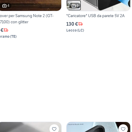
4
6
over per Samsung Note 2 (GT-
"Caricatore" USB da parete 5V 2A
7100) con glitter
130 €
 €
Lecco
(
LC
)
eramo
(
TE
)