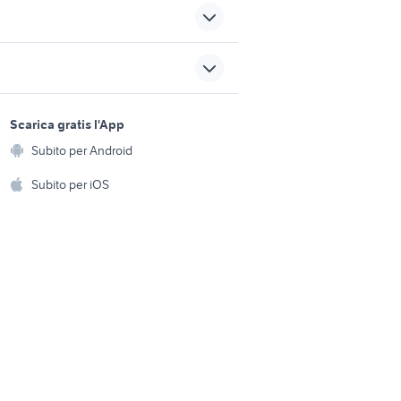
ei p8
xiaomi mi note 2
casse stereo
sports e hobby
xiaomi note 8
a
Scarica gratis l'App
Animali
xiaomi redmi 8 lite
Subito per Android
ento e
Accessori per animali
hi
Subito per iOS
Musica e Film
omestici
Libri e Riviste
e Fai da te
Strumenti Musicali
amento e
ri
Sports
 i bambini
Biciclette
Collezionismo