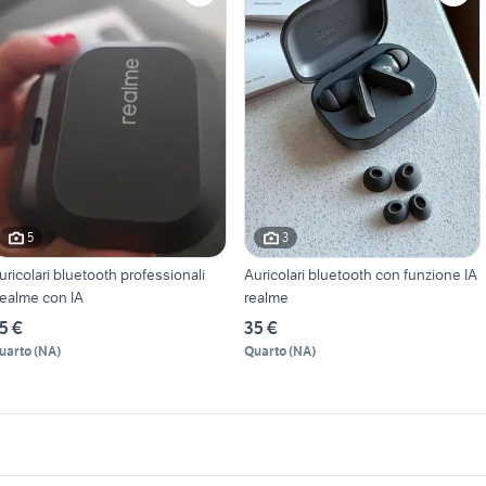
5
3
uricolari bluetooth professionali
Auricolari bluetooth con funzione IA
ealme con IA
realme
5 €
35 €
uarto
(
NA
)
Quarto
(
NA
)