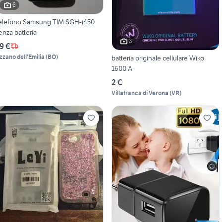
6
elefono Samsung TIM SGH-i450
enza batteria
3
9 €
zzano dell'Emilia
(
BO
)
batteria originale cellulare Wiko
1600 A
2 €
Villafranca di Verona
(
VR
)