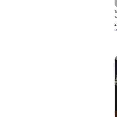
T
s
2
O