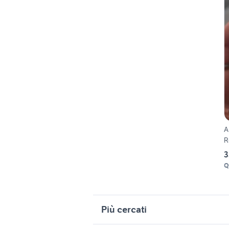
A
R
3
Q
Più cercati