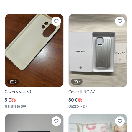
2
4
Cover vivo s30
Cover RINOWA
5 €
80 €
Gallarate
(
VA
)
Gazzo
(
PD
)