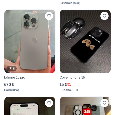
Sassuolo
(
MO
)
5
Iphone 15 pro
Cover iphone 16
670 €
15 €
Carini
(
PA
)
Rubano
(
PD
)