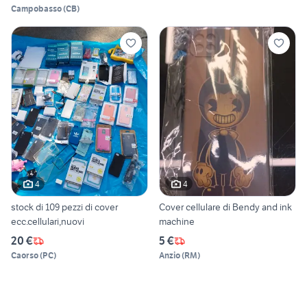
Campobasso
(
CB
)
4
4
stock di 109 pezzi di cover
Cover cellulare di Bendy and ink
ecc.cellulari,nuovi
machine
20 €
5 €
Caorso
(
PC
)
Anzio
(
RM
)