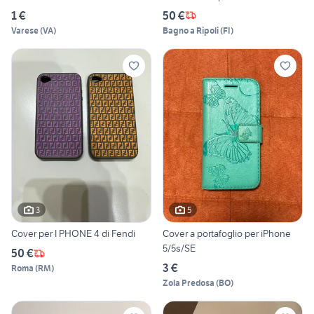
1 €
50 €
Varese
(
VA
)
Bagno a Ripoli
(
FI
)
3
5
Cover per I PHONE 4 di Fendi
Cover a portafoglio per iPhone
5/5s/SE
50 €
3 €
Roma
(
RM
)
Zola Predosa
(
BO
)