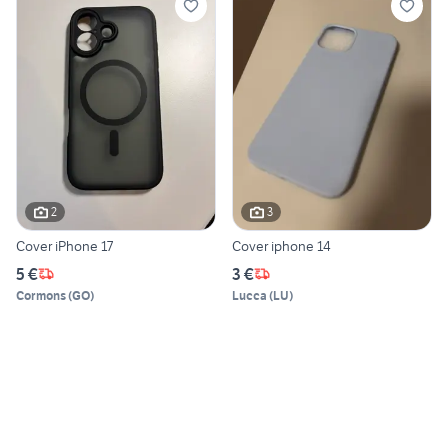
2
3
Cover iPhone 17
Cover iphone 14
5 €
3 €
Cormons
(
GO
)
Lucca
(
LU
)