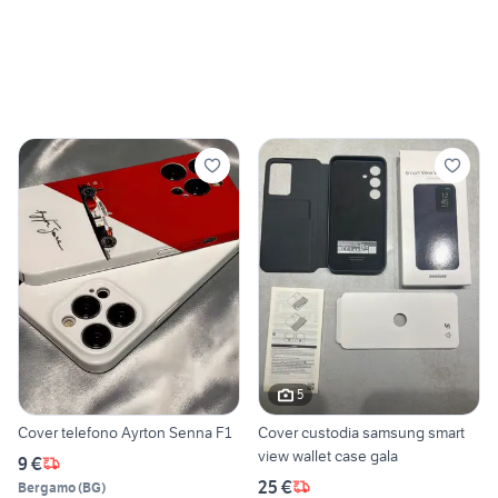
5
Cover telefono Ayrton Senna F1
Cover custodia samsung smart
view wallet case gala
9 €
25 €
Bergamo
(
BG
)