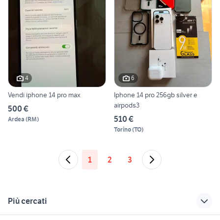
4
6
Vendi iphone 14 pro max
Iphone 14 pro 256gb silver e
airpods3
500 €
510 €
Ardea
(
RM
)
Torino
(
TO
)
1
2
3
Più cercati