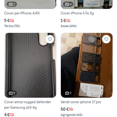
2
4
Cover per iPhone 4/4S
Cover iPhone 5 5s 5g
5 €
1 €
Torino
(
TO
)
Asola
(
MN
)
5
3
Cover armor rugged defender
Vendi cover iphone 17 pro
per Samsung a24 4g
50 €
4 €
Agrigento
(
AG
)