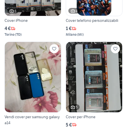
6
4
Cover iPhone
Cover telefono personalizzabili
4 €
1 €
Torino
(
TO
)
Milano
(
MI
)
5
Vendi cover per samsung galaxy
Cover per iPhone
a14
5 €