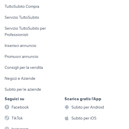
Uffici e Locali
TuttoSubito Compra
commerciali
Servizio TuttoSubito
elettronica
per la casa e la
sports e hobby
Servizio TuttoSubito per
persona
Informatica
Animali
Professionisti
Arredamento e
Console e
Accessori per
Casalinghi
Inserisci annuncio
Videogiochi
animali
Elettrodomestici
Promuovi annuncio
Audio/Video
Musica e Film
Giardino e Fai da te
Consigli per la vendita
Fotografia
Libri e Riviste
Abbigliamento e
Negozi e Aziende
Telefonia
Strumenti Musicali
Accessori
Subito per le aziende
Sports
Tutto per i bambini
Seguici su
Scarica gratis l'App
Biciclette
Facebook
Subito per Android
Collezionismo
TikTok
Subito per iOS
Instagram