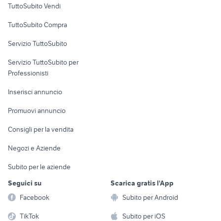
TuttoSubito Vendi
Uffici e Locali
TuttoSubito Compra
commerciali
Servizio TuttoSubito
elettronica
per la casa e la
sports e hobby
Servizio TuttoSubito per
persona
Informatica
Animali
Professionisti
Arredamento e
Console e
Accessori per
Casalinghi
Inserisci annuncio
Videogiochi
animali
Elettrodomestici
Promuovi annuncio
Audio/Video
Musica e Film
Giardino e Fai da te
Consigli per la vendita
Fotografia
Libri e Riviste
Abbigliamento e
Negozi e Aziende
Telefonia
Strumenti Musicali
Accessori
Subito per le aziende
Sports
Tutto per i bambini
Seguici su
Scarica gratis l'App
Biciclette
Facebook
Subito per Android
Collezionismo
TikTok
Subito per iOS