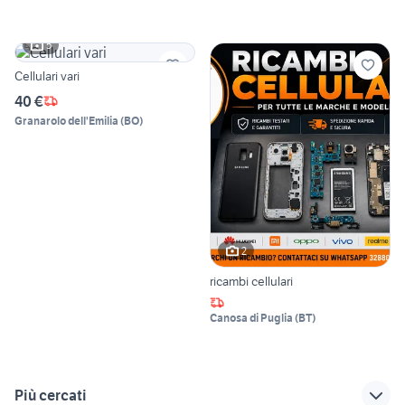
5
Cellulari vari
40 €
Granarolo dell'Emilia
(
BO
)
2
ricambi cellulari
Canosa di Puglia
(
BT
)
Più cercati