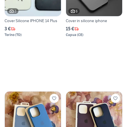
2
6
Cover Silicone IPHONE 14 Plus
Cover in silicone iphone
3 €
15 €
Torino
(
TO
)
Capua
(
CE
)