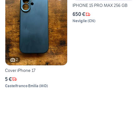
IPHONE 15 PRO MAX 256 GB
650 €
Neviglie
(
CN
)
2
Cover iPhone 17
5 €
Castelfranco Emilia
(
MO
)