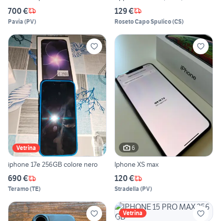
700 €
129 €
Pavia
(
PV
)
Roseto Capo Spulico
(
CS
)
6
Vetrina
iphone 17e 256GB colore nero
Iphone XS max
690 €
120 €
Teramo
(
TE
)
Stradella
(
PV
)
Vetrina