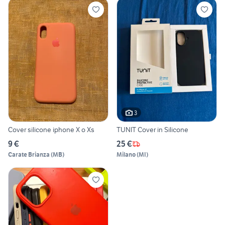
3
Cover silicone iphone X o Xs
TUNIT Cover in Silicone
9 €
25 €
Carate Brianza
(
MB
)
Milano
(
MI
)