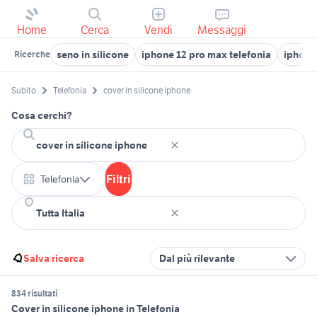
Home
Cerca
Vendi
Messaggi
seno in silicone
iphone 12 pro max telefonia
iphone
Ricerche
Subito
Telefonia
cover in silicone iphone
Cosa cerchi?
Filtri
Telefonia
Salva ricerca
Dal più rilevante
834 risultati
Cover in silicone iphone in Telefonia