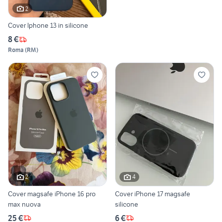
2
Cover Iphone 13 in silicone
8 €
Roma
(
RM
)
2
4
Cover magsafe iPhone 16 pro
Cover iPhone 17 magsafe
max nuova
silicone
25 €
6 €