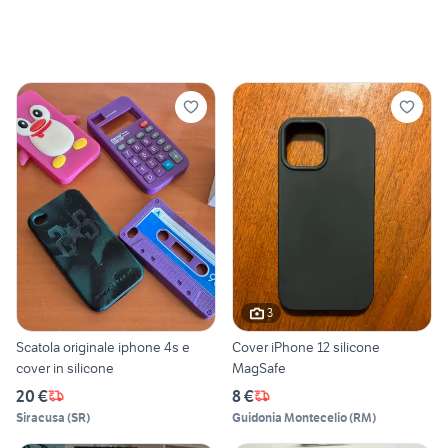
3
Scatola originale iphone 4s e
Cover iPhone 12 silicone
cover in silicone
MagSafe
20 €
8 €
Siracusa
(
SR
)
Guidonia Montecelio
(
RM
)