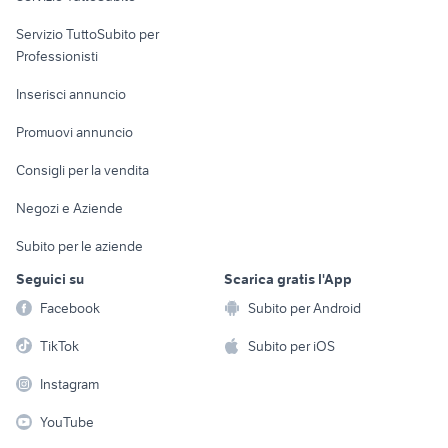
elettronica
per la casa e la
sports e hobby
Servizio TuttoSubito per
persona
Informatica
Animali
Professionisti
Arredamento e
Console e
Accessori per
Casalinghi
Inserisci annuncio
Videogiochi
animali
Elettrodomestici
Promuovi annuncio
Audio/Video
Musica e Film
Giardino e Fai da te
Consigli per la vendita
Fotografia
Libri e Riviste
Abbigliamento e
Negozi e Aziende
Telefonia
Strumenti Musicali
Accessori
Subito per le aziende
Sports
Tutto per i bambini
Seguici su
Scarica gratis l'App
Biciclette
Facebook
Subito per Android
Collezionismo
TikTok
Subito per iOS
Instagram
YouTube