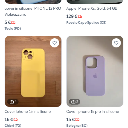
cover in silicone IPHONE 12 PRO
Apple iPhone Xs, Gold, 64 GB
Viola/azzurro
129 €
5 €
Roseto Capo Spulico
(
CS
)
Teolo
(
PD
)
4
2
Cover Iphone 15 in silicone
Cover iphone 15 pro in silicone
16 €
15 €
Chieri
(
TO
)
Bologna
(
BO
)