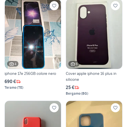
4
6
iphone 17e 256GB colore nero
Cover apple iphone 16 plus in
silicone
690 €
25 €
Teramo
(
TE
)
Bergamo
(
BG
)