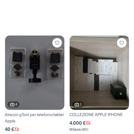
4
3
Atrezzo gTool per telefono/tablet
COLLEZIONE APPLE IPHONE
Apple
4.000 €
40 €
Milano
(
MI
)