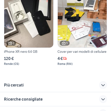
2
5
iPhone XR nero 64 GB
Cover per vari modelli di cellulare
120 €
4 €
Rende
(
CS
)
Roma
(
RM
)
Più cercati
Correlati
Richerche simili
Suggerimenti
Ricerche consigliate
iphone se iphone 5s
samsung note 10
telefonia Matera
provincia
samsung z flip usato
mi band 6
iphone 5s 32 giga
samsung 24