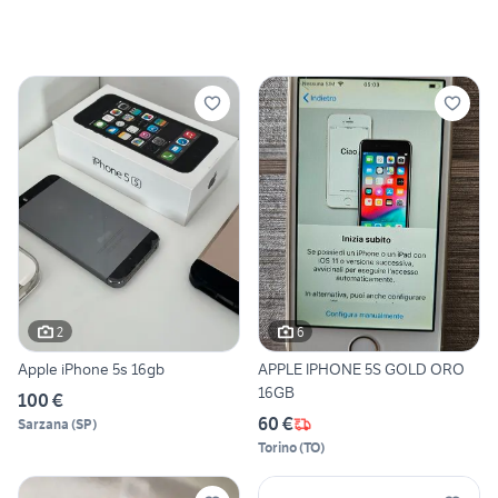
2
6
Apple iPhone 5s 16gb
APPLE IPHONE 5S GOLD ORO
16GB
100 €
60 €
Sarzana
(
SP
)
Torino
(
TO
)