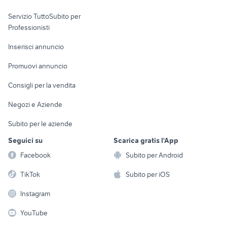
elettronica
per la casa e la
sports e hobby
Servizio TuttoSubito per
persona
Informatica
Animali
Professionisti
Arredamento e
Console e
Accessori per
Casalinghi
Inserisci annuncio
Videogiochi
animali
Elettrodomestici
Promuovi annuncio
Audio/Video
Musica e Film
Giardino e Fai da te
Consigli per la vendita
Fotografia
Libri e Riviste
Abbigliamento e
Negozi e Aziende
Telefonia
Strumenti Musicali
Accessori
Subito per le aziende
Sports
Tutto per i bambini
Seguici su
Scarica gratis l'App
Biciclette
Facebook
Subito per Android
Collezionismo
TikTok
Subito per iOS
Instagram
YouTube