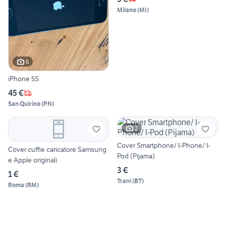
Milano
(
MI
)
6
iPhone 5S
45 €
San Quirino
(
PN
)
2
Cover Smartphone/ I-Phone/ I-
Cover cuffie caricatore Samsung
Pod (Pijama)
e Apple originali
3 €
1 €
Trani
(
BT
)
Roma
(
RM
)