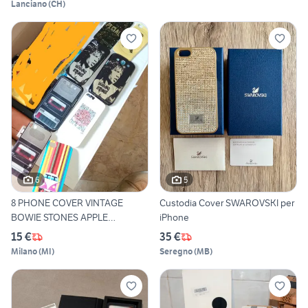
Lanciano
(
CH
)
6
5
8 PHONE COVER VINTAGE
Custodia Cover SWAROVSKI per
BOWIE STONES APPLE
iPhone
SAMSUNG
15 €
35 €
Milano
(
MI
)
Seregno
(
MB
)