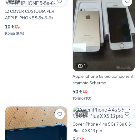
2
12 COVER CUSTODIA PER
APPLE IPHONE 5-5s-6-6s
10 €
Roma
(
RM
)
4
Apple iphone 5s oro componenti
ricambio Schermo
50 €
Torino
(
TO
)
3
Cover iPhone 4 4s 5 5s 7 6s 6 8+
Plus X XS 13 pro
5 €