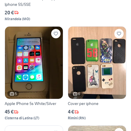
Iphone 5S/5SE
20 €
Mirandola
(
MO
)
5
6
Apple IPhone 5s White/Silver
Cover per iphone
45 €
4 €
Cisterna di Latina
(
LT
)
Rimini
(
RN
)