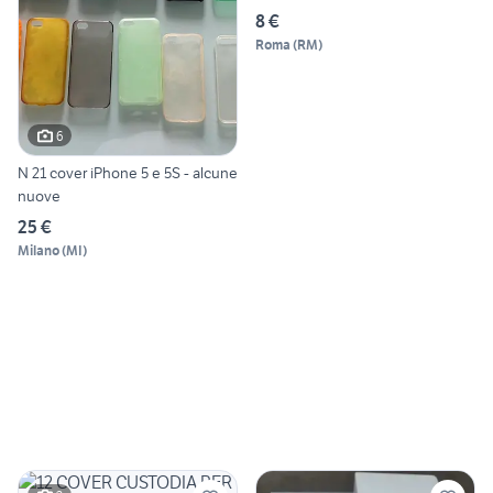
8 €
Roma
(
RM
)
6
N 21 cover iPhone 5 e 5S - alcune
nuove
25 €
Milano
(
MI
)