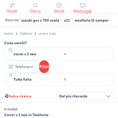
Home
Cerca
Vendi
Messaggi
suzuki gsx s 750 usata
s21
westfalia t3 camper
ci
Ricerche
Subito
Telefonia
cover s 3 neo
Cosa cerchi?
Filtri
Telefonia
Salva ricerca
Dal più rilevante
6 risultati
Cover s 3 neo in Telefonia