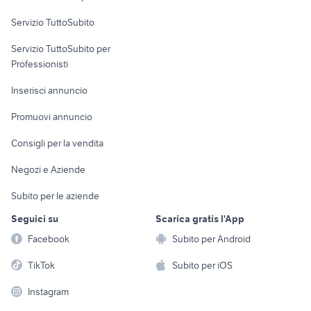
Servizio TuttoSubito
elettronica
per la casa e la
sports e hobby
Servizio TuttoSubito per
persona
Informatica
Animali
Professionisti
Arredamento e
Console e
Accessori per
Casalinghi
Inserisci annuncio
Videogiochi
animali
Elettrodomestici
Promuovi annuncio
Audio/Video
Musica e Film
Giardino e Fai da te
Consigli per la vendita
Fotografia
Libri e Riviste
Abbigliamento e
Negozi e Aziende
Telefonia
Strumenti Musicali
Accessori
Subito per le aziende
Sports
Tutto per i bambini
Seguici su
Scarica gratis l'App
Biciclette
Facebook
Subito per Android
Collezionismo
TikTok
Subito per iOS
Instagram