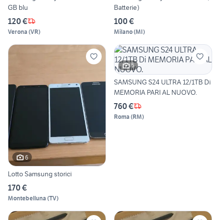
GB blu
Batterie)
120 €
100 €
Verona
(
VR
)
Milano
(
MI
)
5
SAMSUNG S24 ULTRA 12/1TB Di
MEMORIA PARI AL NUOVO.
760 €
Roma
(
RM
)
6
Lotto Samsung storici
170 €
Montebelluna
(
TV
)