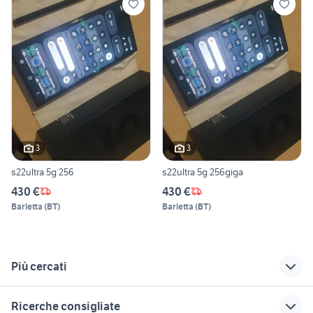
3
3
s22ultra 5g 256
s22ultra 5g 256giga
430 €
430 €
Barletta
(
BT
)
Barletta
(
BT
)
Più cercati
Correlati
Richerche simili
Suggerimenti
Ricerche consigliate