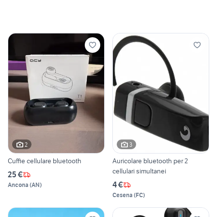
2
3
Cuffie cellulare bluetooth
Auricolare bluetooth per 2
cellulari simultanei
25 €
4 €
Ancona
(
AN
)
Cesena
(
FC
)