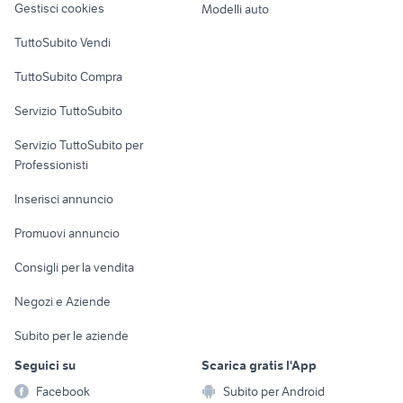
Gestisci cookies
Modelli auto
Case vacanza
TuttoSubito Vendi
Uffici e Locali
TuttoSubito Compra
commerciali
Servizio TuttoSubito
elettronica
per la casa e la
sports e hobby
Servizio TuttoSubito per
persona
Informatica
Animali
Professionisti
Arredamento e
Console e
Accessori per
Casalinghi
Inserisci annuncio
Videogiochi
animali
Elettrodomestici
Promuovi annuncio
Audio/Video
Musica e Film
Giardino e Fai da te
Consigli per la vendita
Fotografia
Libri e Riviste
Abbigliamento e
Negozi e Aziende
Telefonia
Strumenti Musicali
Accessori
Subito per le aziende
Sports
Tutto per i bambini
Seguici su
Scarica gratis l'App
Biciclette
Facebook
Subito per Android