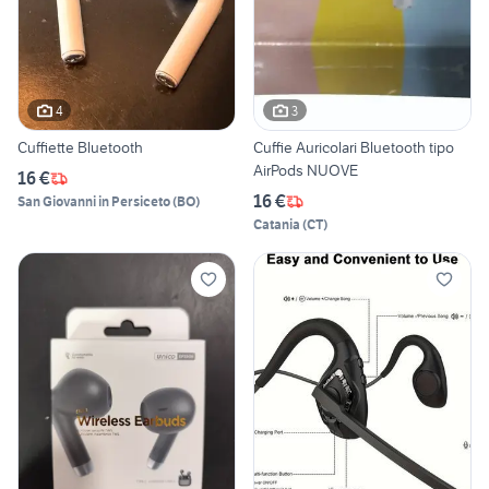
4
3
Cuffiette Bluetooth
Cuffie Auricolari Bluetooth tipo
AirPods NUOVE
16 €
16 €
San Giovanni in Persiceto
(
BO
)
Catania
(
CT
)