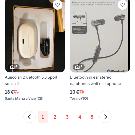
6
5
Auricolari Bluetooth 5.3 Sport
Bluetooth in ear stereo
senza fili.
earphones whit microphone.
18 €
10 €
Santa Maria a Vico
(
CE
)
Torino
(
TO
)
1
2
3
4
5