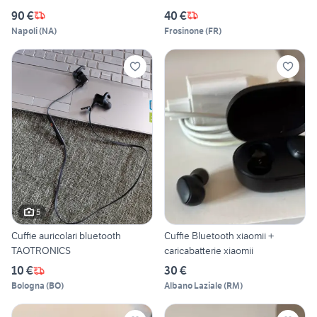
90 €
40 €
Napoli
(
NA
)
Frosinone
(
FR
)
5
Cuffie auricolari bluetooth
Cuffie Bluetooth xiaomii +
TAOTRONICS
caricabatterie xiaomii
10 €
30 €
Bologna
(
BO
)
Albano Laziale
(
RM
)