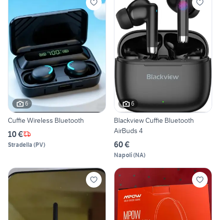
6
6
Cuffie Wireless Bluetooth
Blackview Cuffie Bluetooth
AirBuds 4
10 €
60 €
Stradella
(
PV
)
Napoli
(
NA
)