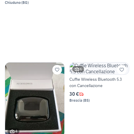
Chiuduno
(
BG
)
6
Cuffie Wireless Bluetooth 5.3
con Cancellazione
30 €
Brescia
(
BS
)
4