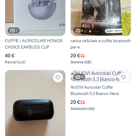
2
6
CUFFIE / AURICOLARI HONOR
carica cellulare e cuffie bluetooth
CHOICE EARBUDS CLIP
per e
40 €
20 €
Porcari
(
LU
)
Genova
(
GE
)
5
NUOVI Auricolari Cuffie
Bluetooth 5.3 Bianco-Nero
20 €
Avezzano
(
AQ
)