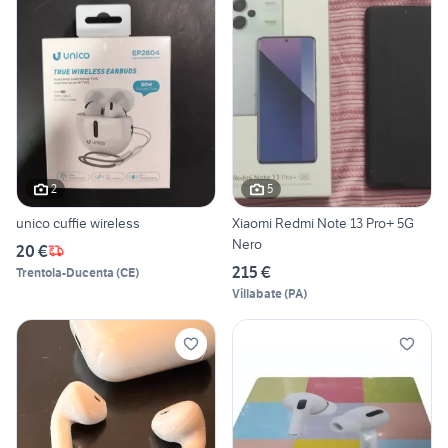
2
5
unico cuffie wireless
Xiaomi Redmi Note 13 Pro+ 5G
Nero
20 €
215 €
Trentola-Ducenta
(
CE
)
Villabate
(
PA
)