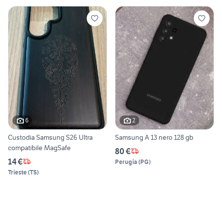
6
2
Custodia Samsung S26 Ultra
Samsung A 13 nero 128 gb
compatibile MagSafe
80 €
14 €
Perugia
(
PG
)
Trieste
(
TS
)