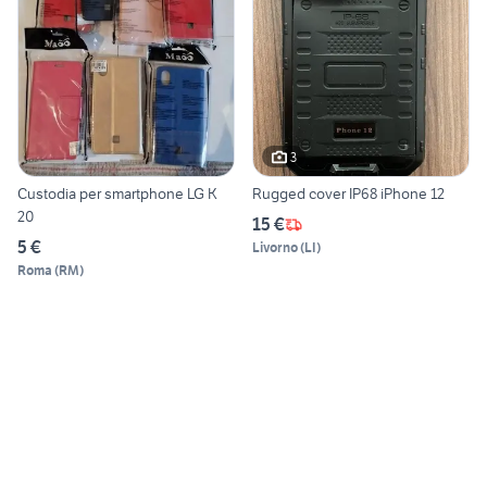
3
Custodia per smartphone LG K
Rugged cover IP68 iPhone 12
20
15 €
5 €
Livorno
(
LI
)
Roma
(
RM
)