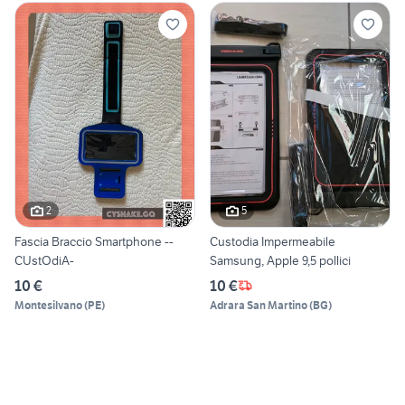
2
5
Fascia Braccio Smartphone --
Custodia Impermeabile
CUstOdiA-
Samsung, Apple 9,5 pollici
10 €
10 €
Montesilvano
(
PE
)
Adrara San Martino
(
BG
)