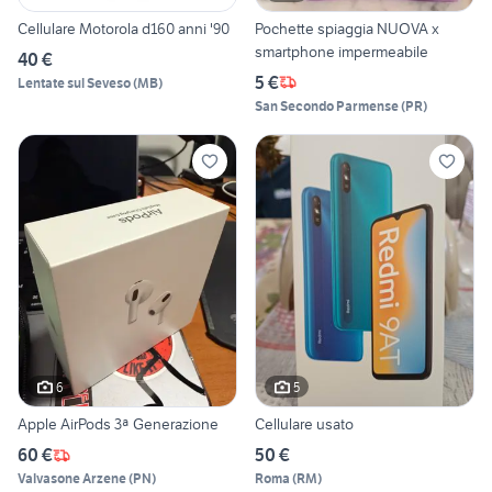
Cellulare Motorola d160 anni '90
Pochette spiaggia NUOVA x
smartphone impermeabile
40 €
5 €
Lentate sul Seveso
(
MB
)
San Secondo Parmense
(
PR
)
6
5
Apple AirPods 3ª Generazione
Cellulare usato
60 €
50 €
Valvasone Arzene
(
PN
)
Roma
(
RM
)