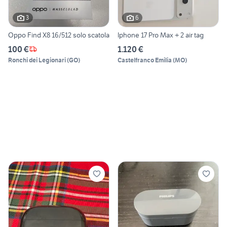
3
6
Oppo Find X8 16/512 solo scatola
Iphone 17 Pro Max + 2 air tag
100 €
1.120 €
Ronchi dei Legionari
(
GO
)
Castelfranco Emilia
(
MO
)