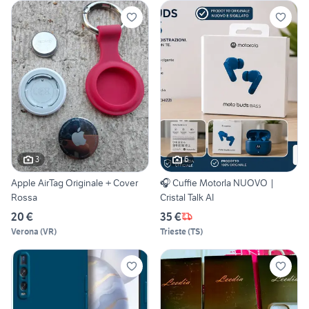
3
6
Apple AirTag Originale + Cover
🎧 Cuffie Motorla NUOVO |
Rossa
Cristal Talk AI
20 €
35 €
Verona
(
VR
)
Trieste
(
TS
)