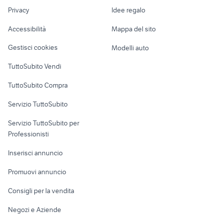
Nautica
lavoro
telefonia Cuneo
samsung abruzzo
Privacy
Idee regalo
Garage e box
iphone 11 giallo
motorola 2000
Caravan e Camper
Accessibilità
Mappa del sito
Loft, mansarde e
Veicoli commerciali
altro
Gestisci cookies
Modelli auto
Case vacanza
TuttoSubito Vendi
Uffici e Locali
TuttoSubito Compra
commerciali
Servizio TuttoSubito
elettronica
per la casa e la
sports e hobby
Servizio TuttoSubito per
persona
Informatica
Animali
Professionisti
Arredamento e
Console e
Accessori per
Casalinghi
Inserisci annuncio
Videogiochi
animali
Elettrodomestici
Promuovi annuncio
Audio/Video
Musica e Film
Giardino e Fai da te
Consigli per la vendita
Fotografia
Libri e Riviste
Abbigliamento e
Negozi e Aziende
Telefonia
Strumenti Musicali
Accessori