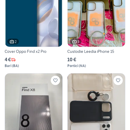
2
3
Cover Oppo Find x2 Pro
Custodie Leedia iPhone 15
4 €
10 €
Bari
(
BA
)
Portici
(
NA
)