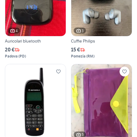
4
3
Auricolari bluetooth
Cuffie Philips
20 €
15 €
Padova
(
PD
)
Pomezia
(
RM
)
5