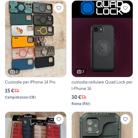
3
3
Custodie per iPhone 14 Pro
custodia cellulare Quad Lock per
I-Phone 16
15 €
30 €
Campobasso
(
CB
)
Roma
(
RM
)