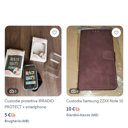
6
6
Custodie protettive IRRADIO
Custodia Samsung ZZXX Note 10
PROTECT x smartphone
10 €
5 €
Giardini-Naxos
(
ME
)
Brugherio
(
MB
)