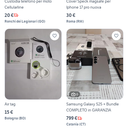
Custodia telefono per moto
Cover Speck magsafe per
Cellularline
Iphone 17 pro nuova
20 €
30 €
Ronchi dei Legionari
(
GO
)
Roma
(
RM
)
6
Air tag
Samsung Galaxy S25 + Bundle
COMPLETO in GARANZIA
15 €
799 €
Bologna
(
BO
)
Catania
(
CT
)