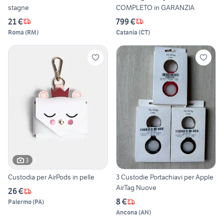
stagne
COMPLETO in GARANZIA
21 €
799 €
Roma
(
RM
)
Catania
(
CT
)
3
Custodia per AirPods in pelle
3 Custodie Portachiavi per Apple
AirTag Nuove
26 €
8 €
Palermo
(
PA
)
Ancona
(
AN
)