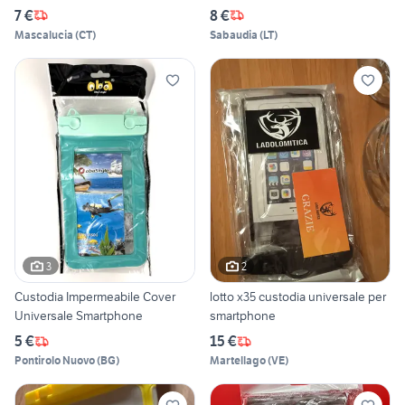
7 €
8 €
Mascalucia
(
CT
)
Sabaudia
(
LT
)
3
2
Custodia Impermeabile Cover
lotto x35 custodia universale per
Universale Smartphone
smartphone
5 €
15 €
Pontirolo Nuovo
(
BG
)
Martellago
(
VE
)