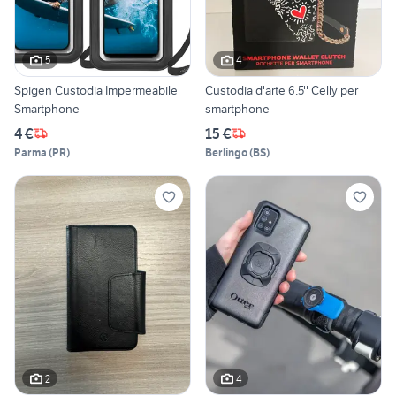
5
4
Spigen Custodia Impermeabile
Custodia d'arte 6.5'' Celly per
Smartphone
smartphone
4 €
15 €
Parma
(
PR
)
Berlingo
(
BS
)
2
4