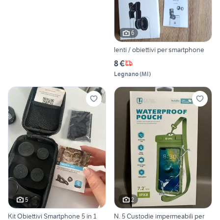
6
lenti / obiettivi per smartphone
8 €
Legnano
(
MI
)
5
2
Kit Obiettivi Smartphone 5 in 1
N. 5 Custodie impermeabili per