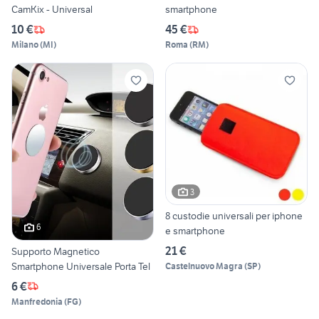
CamKix - Universal
smartphone
10 €
45 €
Milano
(
MI
)
Roma
(
RM
)
3
8 custodie universali per iphone
6
e smartphone
21 €
Supporto Magnetico
Smartphone Universale Porta Tel
Castelnuovo Magra
(
SP
)
6 €
Manfredonia
(
FG
)