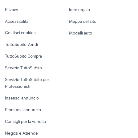
auricolari per
Nautica
lavoro
telefonia Assisi
samsung note 10
Privacy
Idee regalo
smartphone
Garage e box
Caravan e Camper
universali
Accessibilità
Mappa del sito
Loft, mansarde e
Veicoli commerciali
altro
Gestisci cookies
Modelli auto
Case vacanza
TuttoSubito Vendi
Uffici e Locali
TuttoSubito Compra
commerciali
Servizio TuttoSubito
elettronica
per la casa e la
sports e hobby
Servizio TuttoSubito per
persona
Informatica
Animali
Professionisti
Arredamento e
Console e
Accessori per
Casalinghi
Inserisci annuncio
Videogiochi
animali
Elettrodomestici
Promuovi annuncio
Audio/Video
Musica e Film
Giardino e Fai da te
Consigli per la vendita
Fotografia
Libri e Riviste
Abbigliamento e
Negozi e Aziende
Telefonia
Strumenti Musicali
Accessori