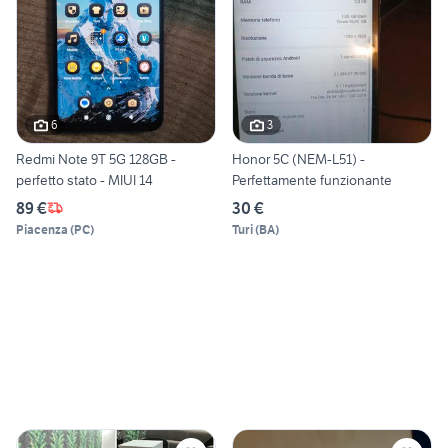
6
3
Redmi Note 9T 5G 128GB -
Honor 5C (NEM-L51) -
perfetto stato - MIUI 14
Perfettamente funzionante
89 €
30 €
Piacenza
(
PC
)
Turi
(
BA
)