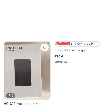
Vetrina
Honor 600 pro 512 gb
379 €
Como
(
CO
)
5
HONOR Magic pen, ai note,