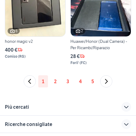
6
2
honor magic v2
Huawei/Honor (Dual Camera) -
Per Ricambi/Riparazio
400 €
28 €
Comiso
(
RG
)
Forli'
(
FC
)
1
2
3
4
5
Più cercati
Correlati
Richerche simili
Suggerimenti
Ricerche consigliate
honor 7 honor 8
telefonia
iphone 12 pro max
Monterotondo
telefonia
smartphone monsummano