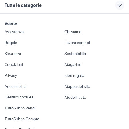
honor view
iphone 7 nfc
Tutte le categorie
terme
samsung z flip usato
telefonia Grosseto
honor 7 lite
provincia
esim iphone
telefonia Verbania
nokia n900
samsung 24
motori
immobili
lavoro e servizi
iphone 8 plus usato
per amatori e
huawei benevento
android studio
telefonia Assisi
Subito
Auto
Appartamenti
Offerte di lavoro
collezionisti
apple xs max
amazon telefonia
iphone 5s grey
samsung s3neo
Assistenza
Chi siamo
lotto cellulari
iphone sorrento
samsung telefonia
Accessori Auto
Camere/Posti letto
Servizi
technics
regalo audio video Veneto
Regole
Lavora con noi
telefonia Matera
ventosa per
Milano provincia
tastiera pc
playstation 4 anniversary edition
Moto e Scooter
Ville singole e a
Candidati in cerca di
provincia
cellulare
Sicurezza
Sostenibilità
schiera
lavoro
videogiochi Squinzano
oppo telefonia Puglia
telefonia Perugia
Accessori Moto
custodia telefono huawei
batteria ricambio huawei p8 lite
Condizioni
Magazine
Terreni e rustici
Attrezzature di
Nautica
lavoro
samsung thiene
auricolari iphone
Privacy
Idee regalo
Garage e box
a52s samsung
cavo huawei p10
Caravan e Camper
Accessibilità
Mappa del sito
Loft, mansarde e
Veicoli commerciali
altro
Gestisci cookies
Modelli auto
Case vacanza
TuttoSubito Vendi
Uffici e Locali
TuttoSubito Compra
commerciali