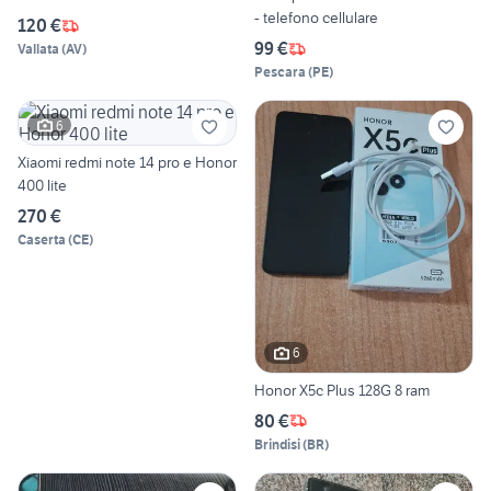
- telefono cellulare
120 €
99 €
Vallata
(
AV
)
Pescara
(
PE
)
6
Xiaomi redmi note 14 pro e Honor
400 lite
270 €
Caserta
(
CE
)
6
Honor X5c Plus 128G 8 ram
80 €
Brindisi
(
BR
)