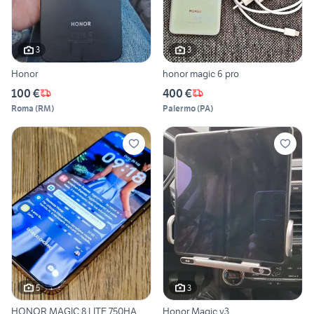
3
3
Honor
honor magic 6 pro
100 €
400 €
Roma
(
RM
)
Palermo
(
PA
)
5
3
HONOR MAGIC 8 LITE 750HA
Honor Magic v3