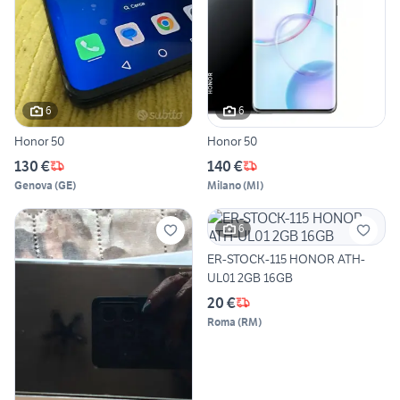
6
6
Honor 50
Honor 50
130 €
140 €
Genova
(
GE
)
Milano
(
MI
)
6
ER-STOCK-115 HONOR ATH-
UL01 2GB 16GB
20 €
Roma
(
RM
)