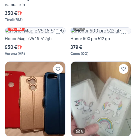
earbus clip
350 €
Tivoli
(
RM
)
3
Vetrina
Honor Magic V5 16-512gb
Honor 600 pro 512 gb
950 €
379 €
Verona
(
VR
)
Como
(
CO
)
6