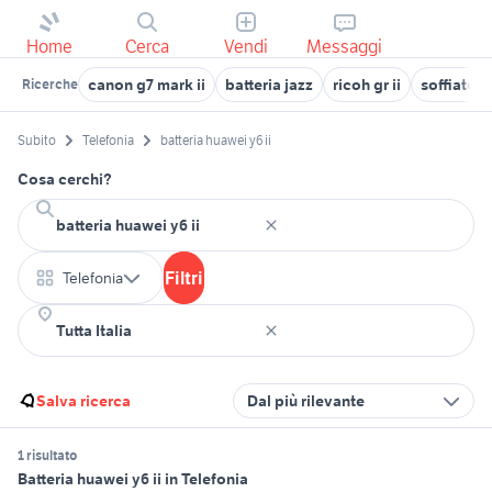
Home
Cerca
Vendi
Messaggi
canon g7 mark ii
batteria jazz
ricoh gr ii
soffiatore
Ricerche
Subito
Telefonia
batteria huawei y6 ii
Cosa cerchi?
Filtri
Telefonia
Salva ricerca
Dal più rilevante
1 risultato
Batteria huawei y6 ii in Telefonia