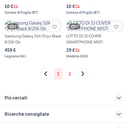
10 €
10 €
Canosa di Puglia
(
BT
)
Canosa di Puglia
(
BT
)
6
6
Samsung Galaxy S24 Onyx Black
LOTTO DI 33 COVER
8/256 Gb
SMARTPHONE MISTI
459 €
29 €
Legnano
(
MI
)
Modena
(
MO
)
1
2
Più cercati
Correlati
Richerche simili
Suggerimenti
Ricerche consigliate
wilson blade 100 v8
honor 8 max
samsung telefonia
usata
Milano provincia
samsung note 10
telefonia Assisi
honor 8 case