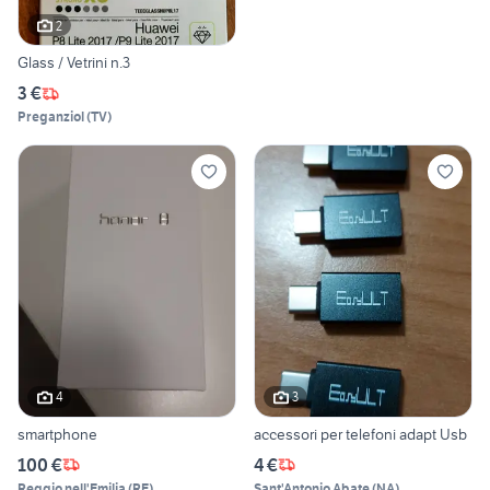
2
Glass / Vetrini n.3
3 €
Preganziol
(
TV
)
4
3
smartphone
accessori per telefoni adapt Usb
100 €
4 €
Reggio nell'Emilia
(
RE
)
Sant'Antonio Abate
(
NA
)