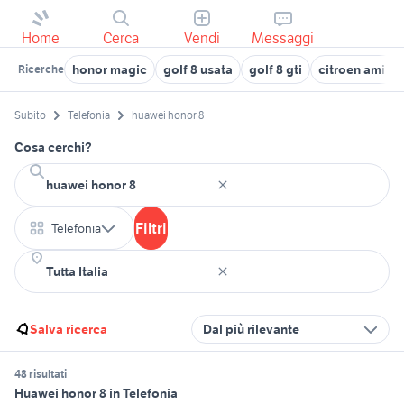
Home
Cerca
Vendi
Messaggi
honor magic
golf 8 usata
golf 8 gti
citroen ami 8
Ricerche
Subito
Telefonia
huawei honor 8
Cosa cerchi?
Filtri
Telefonia
Salva ricerca
Dal più rilevante
48 risultati
Huawei honor 8 in Telefonia