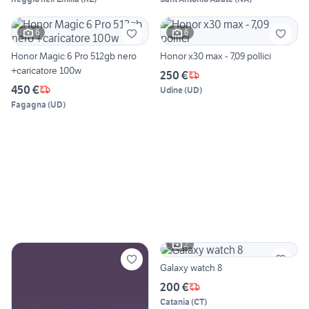
6
6
Honor Magic 6 Pro 512gb nero
Honor x30 max - 7,09 pollici
+caricatore 100w
250 €
450 €
Udine
(
UD
)
Fagagna
(
UD
)
2
Galaxy watch 8
200 €
Catania
(
CT
)