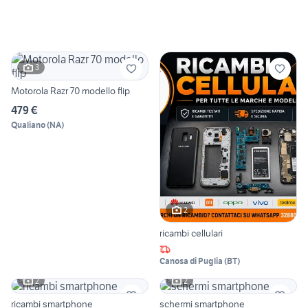
3
Motorola Razr 70 modello flip
479 €
Qualiano
(
NA
)
2
ricambi cellulari
Canosa di Puglia
(
BT
)
2
2
ricambi smartphone
schermi smartphone