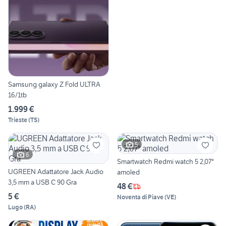
Samsung galaxy Z Fold ULTRA
16/1tb
1.999 €
Trieste
(
TS
)
5
6
Smartwatch Redmi watch 5 2,07"
UGREEN Adattatore Jack Audio
amoled
3,5 mm a USB C 90 Gra
48 €
5 €
Noventa di Piave
(
VE
)
Lugo
(
RA
)