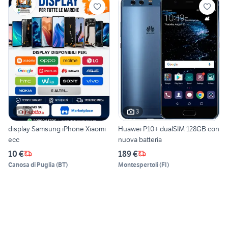
2
3
display Samsung iPhone Xiaomi
Huawei P10+ dualSIM 128GB con
ecc
nuova batteria
10 €
189 €
Canosa di Puglia
(
BT
)
Montespertoli
(
FI
)