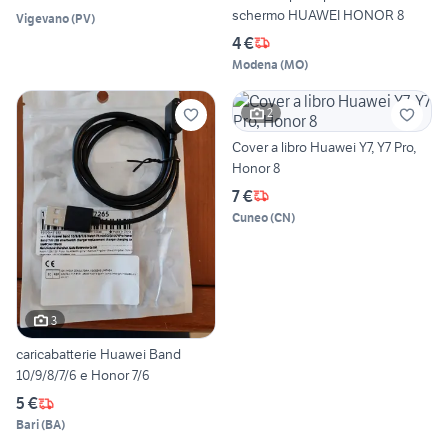
schermo HUAWEI HONOR 8
Vigevano
(
PV
)
4 €
Modena
(
MO
)
2
Cover a libro Huawei Y7, Y7 Pro,
Honor 8
7 €
Cuneo
(
CN
)
3
caricabatterie Huawei Band
10/9/8/7/6 e Honor 7/6
5 €
Bari
(
BA
)