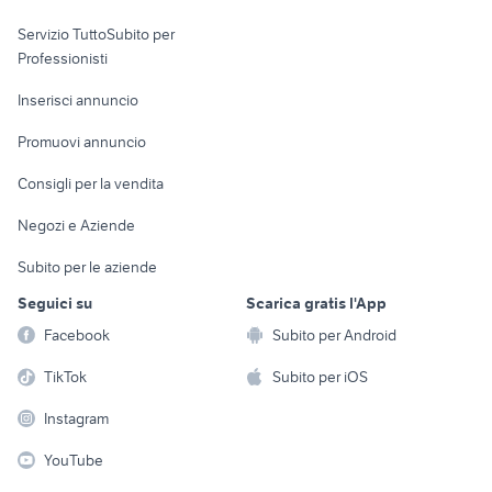
elettronica
per la casa e la
sports e hobby
Servizio TuttoSubito per
persona
Informatica
Animali
Professionisti
Arredamento e
Console e
Accessori per
Casalinghi
Inserisci annuncio
Videogiochi
animali
Elettrodomestici
Promuovi annuncio
Audio/Video
Musica e Film
Giardino e Fai da te
Consigli per la vendita
Fotografia
Libri e Riviste
Abbigliamento e
Negozi e Aziende
Telefonia
Strumenti Musicali
Accessori
Subito per le aziende
Sports
Tutto per i bambini
Seguici su
Scarica gratis l'App
Biciclette
Facebook
Subito per Android
Collezionismo
TikTok
Subito per iOS
Instagram
YouTube