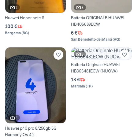
2
3
Huawei Honor note 8
Batteria ORIGINALE HUAWEI
HB406689ECW
100 €
6 €
Bergamo
(
BG
)
San Benedetto dei Marsi
(
AQ
)
3
Batteria Originale HUAWEI
HB366481ECW (NUOVA)
13 €
Marsala
(
TP
)
4
Huawei p40 pro 8/256gb 5G
Harmony Os 4.2