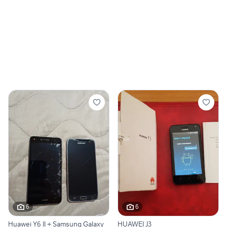
6
6
Huawei Y6 II + Samsung Galaxy
HUAWEI J3