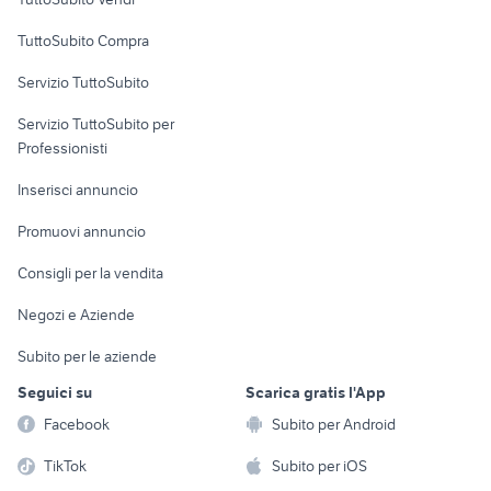
Uffici e Locali
TuttoSubito Compra
commerciali
Servizio TuttoSubito
elettronica
per la casa e la
sports e hobby
Servizio TuttoSubito per
persona
Informatica
Animali
Professionisti
Arredamento e
Console e
Accessori per
Casalinghi
Inserisci annuncio
Videogiochi
animali
Elettrodomestici
Promuovi annuncio
Audio/Video
Musica e Film
Giardino e Fai da te
Consigli per la vendita
Fotografia
Libri e Riviste
Abbigliamento e
Negozi e Aziende
Telefonia
Strumenti Musicali
Accessori
Subito per le aziende
Sports
Tutto per i bambini
Seguici su
Scarica gratis l'App
Biciclette
Facebook
Subito per Android
Collezionismo
TikTok
Subito per iOS