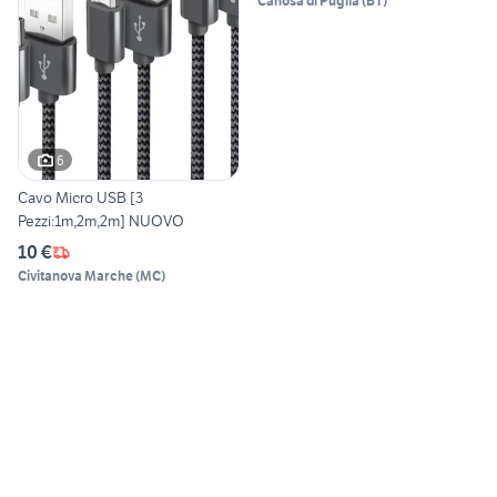
Canosa di Puglia
(
BT
)
6
Cavo Micro USB [3
Pezzi:1m,2m,2m] NUOVO
10 €
Civitanova Marche
(
MC
)