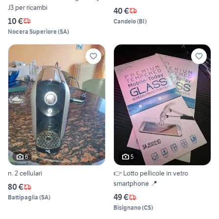
J3 per ricambi
40 €
10 €
Candelo
(
BI
)
Nocera Superiore
(
SA
)
6
5
n. 2 cellulari
👉 Lotto pellicole in vetro
smartphone 📍
80 €
49 €
Battipaglia
(
SA
)
Bisignano
(
CS
)