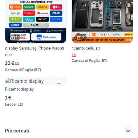
2
2
display Samsung iPhone Xiaomi
ricambi cellulari
ecc
Canosa di Puglia
(
BT
)
10 €
Canosa di Puglia
(
BT
)
Ricambi display
1 €
Lecce
(
LE
)
Più cercati