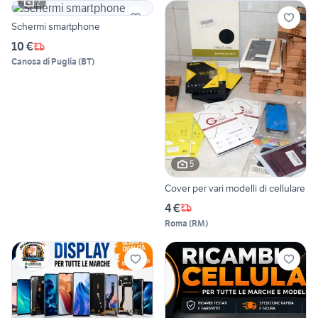
2
Schermi smartphone
10 €
Canosa di Puglia
(
BT
)
5
Cover per vari modelli di cellulare
4 €
Roma
(
RM
)