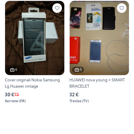
6
5
Cover originali Nokia Samsung
HUAWEI nova young + SMART
Lg Huawei vintage
BRACELET
30 €
32 €
Serrone
(
FR
)
Treviso
(
TV
)