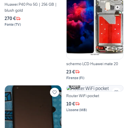
Huawei P40 Pro 5G | 256 GB |
blush gold
270 €
Fonte
(
TV
)
schermo LCD Huawei mate 20
23 €
Firenze
(
FI
)
6
Router WiFi pocket
10 €
Lissone
(
MB
)