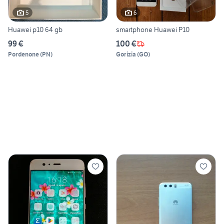
5
6
Huawei p10 64 gb
smartphone Huawei P10
99 €
100 €
Pordenone
(
PN
)
Gorizia
(
GO
)