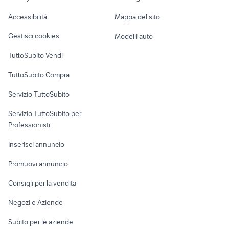
Caravan e Camper
Accessibilità
Mappa del sito
Loft, mansarde e
Veicoli commerciali
altro
Gestisci cookies
Modelli auto
Case vacanza
TuttoSubito Vendi
Uffici e Locali
TuttoSubito Compra
commerciali
Servizio TuttoSubito
elettronica
per la casa e la
sports e hobby
Servizio TuttoSubito per
persona
Informatica
Animali
Professionisti
Arredamento e
Console e
Accessori per
Casalinghi
Inserisci annuncio
Videogiochi
animali
Elettrodomestici
Promuovi annuncio
Audio/Video
Musica e Film
Giardino e Fai da te
Consigli per la vendita
Fotografia
Libri e Riviste
Abbigliamento e
Negozi e Aziende
Telefonia
Strumenti Musicali
Accessori
Subito per le aziende
Sports