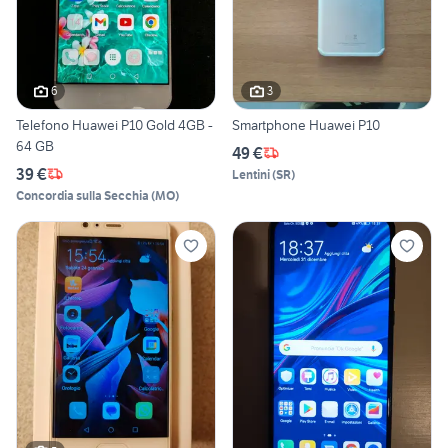
6
3
Telefono Huawei P10 Gold 4GB -
Smartphone Huawei P10
64 GB
49 €
39 €
Lentini
(
SR
)
Concordia sulla Secchia
(
MO
)