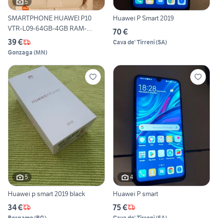
5
SMARTPHONE HUAWEI P10
Huawei P Smart 2019
VTR-L09-64GB-4GB RAM-
70 €
SILVER
39 €
Cava de' Tirreni
(
SA
)
Gonzaga
(
MN
)
5
4
Huawei p smart 2019 black
Huawei P smart
34 €
75 €
Bergamo
(
BG
)
Cava de' Tirreni
(
SA
)