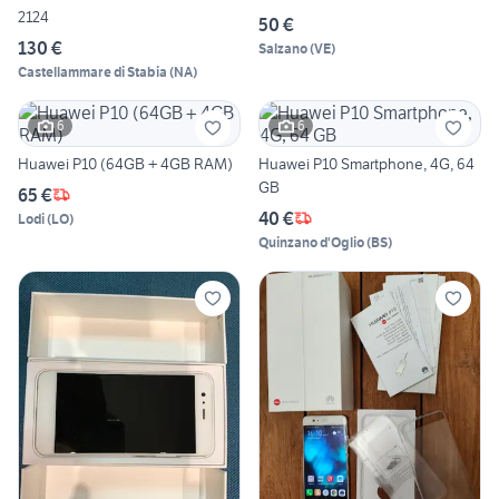
2124
50 €
130 €
Salzano
(
VE
)
Castellammare di Stabia
(
NA
)
6
6
Huawei P10 (64GB + 4GB RAM)
Huawei P10 Smartphone, 4G, 64
GB
65 €
40 €
Lodi
(
LO
)
Quinzano d'Oglio
(
BS
)