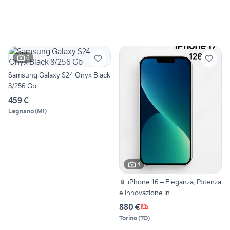
6
Samsung Galaxy S24 Onyx Black
8/256 Gb
459 €
Legnano
(
MI
)
4
📱 iPhone 16 – Eleganza, Potenza
e Innovazione in
880 €
Torino
(
TO
)