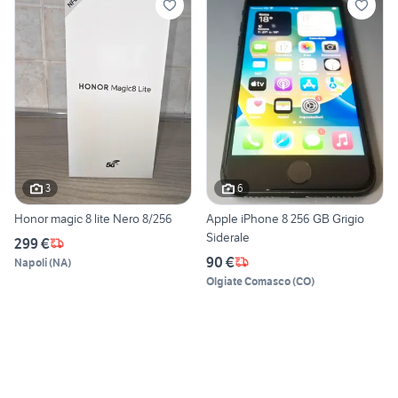
3
6
Honor magic 8 lite Nero 8/256
Apple iPhone 8 256 GB Grigio
Siderale
299 €
90 €
Napoli
(
NA
)
Olgiate Comasco
(
CO
)