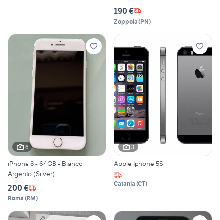
190 €
Zoppola
(
PN
)
6
3
iPhone 8 - 64GB - Bianco
Apple Iphone 5S
Argento (Silver)
Catania
(
CT
)
200 €
Roma
(
RM
)