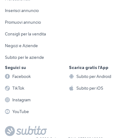
Arredamento e
Console e
Accessori per
Casalinghi
Inserisci annuncio
Videogiochi
animali
Elettrodomestici
Promuovi annuncio
Audio/Video
Musica e Film
Giardino e Fai da te
Consigli per la vendita
Fotografia
Libri e Riviste
Abbigliamento e
Negozi e Aziende
Telefonia
Strumenti Musicali
Accessori
Subito per le aziende
Sports
Tutto per i bambini
Seguici su
Scarica gratis l'App
Biciclette
Facebook
Subito per Android
Collezionismo
TikTok
Subito per iOS
Instagram
YouTube