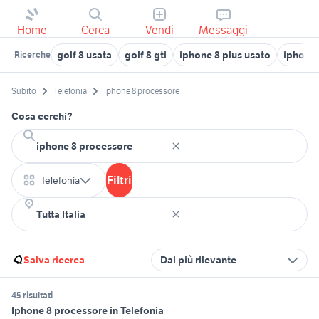
Home
Cerca
Vendi
Messaggi
golf 8 usata
golf 8 gti
iphone 8 plus usato
iphone
Ricerche
Subito
Telefonia
iphone 8 processore
Cosa cerchi?
Filtri
Telefonia
Salva ricerca
Dal più rilevante
45 risultati
Iphone 8 processore in Telefonia