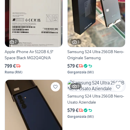
2
5
Apple iPhone Air 512GB 6,5"
Samsung S24 Ultra 256GB Nero-
Space Black MG2Q4QN/A
Originale Samsung
799 €
579 €
Roma
(
RM
)
Gorgonzola
(
MI
)
5
Samsung S24 Ultra 256GB Nero-
Usato Aziendale
579 €
Gorgonzola
(
MI
)