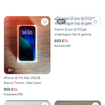
6
Xiaomi 15 pro 16/512gb
snapdragon top di gamma
600 €
Succivo
(
CE
)
6
iPhone 16 Pro Max 256GB
Bianco Titanio – Mai Usato
900 €
Frosinone
(
FR
)