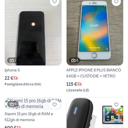
2
6
Iphone 5
APPLE IPHONE 8 PLUS BIANCO
64GB + CUSTODIE + VETRO
22 €
115 €
Pomigliano d'Arco
(
NA
)
Lizzanello
(
LE
)
6
Xiaomi 15 pro 16gb di RAM e
512gb di memoria
600 €