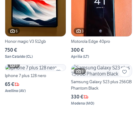
6
3
Honor magic V3 512gb
Motorola Edge 40pro
750 €
300 €
San Cataldo
(
CL
)
Aprilia
(
LT
)
6
6
Iphone 7 plus 128 nero
Samsung Galaxy S23 plus 256GB
65 €
Phantom Black
Avellino
(
AV
)
330 €
Modena
(
MO
)