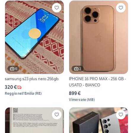
6
2
samsung s23 plus nero 256gb
IPHONE 16 PRO MAX - 256 GB -
USATO - BIANCO
320 €
899 €
Reggio nell'Emilia
(
RE
)
Vimercate
(
MB
)